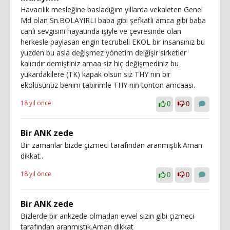
Havacılık mesleğine basladığım yıllarda vekaleten Genel
Md olan Sn.BOLAYIRLI baba gibi şefkatli amca gibi baba
canlı sevgisini hayatında işiyle ve çevresinde olan
herkesle paylasan engin tecrubeli EKOL bir insansınız bu
yuzden bu asla değişmez yönetim deiğişir sirketler
kalıcıdır demiştiniz amaa siz hiç değişmediniz bu
yukardakilere (TK) kapak olsun siz THY nın bir
ekolüsünüz benim tabirimle THY nin tonton amcaası.
18 yıl önce
0
0
Bir ANK zede
Bir zamanlar bizde çizmeci tarafından aranmıştık.Aman
dikkat..
18 yıl önce
0
0
Bir ANK zede
Bizlerde bir ankzede olmadan evvel sizin gibi çizmeci
tarafından aranmıştık.Aman dikkat