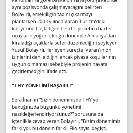
kanunlarına göre başka bir havayolu şirketinde
aynı pozisyonda çalışmayacağını belirten
Bolayırlı, emekliliğin tadını çıkarmayı
planlarken 2003 yılında Varan Turizm'deki
kariyerine başladığını belirtti. Şirketin charter
uçuşların yoğun olduğu dönemde Almanya'dan
kiraladığı uçaklarla sefer düzenlediğini söyleyen
Yusuf Bolayırlı, ilerleyen süreçte Varan'ın ön
izinlerini dahi aldığını ancak piyasa koşullarının
uygun olmaması sebebiyle projenin hayata
geçirlemediğini ifade etti.
"THY YÖNETİMİ BAŞARILI"
Sefa İnan'ın "Sizin döneminizde THY'ye
baktığınızda bugünkü yönetimi
nasıldeğerlendiriyorsunuz?" sorusuna da
içtenlikle cevap veren Bolayırlı, "Bizim dönemimiz
farklıydı, bu dönem farklı. Filo sayısı değişti,