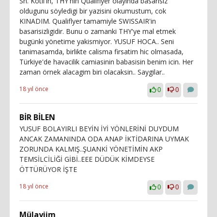
Sn. Kotil'in, THY'nin Qualiflyer olayinda basarisiz
oldugunu söyledigi bir yazisini okumustum, cok
KINADIM. Qualiflyer tamamiyle SWISSAIR'in
basarisizligidir. Bunu o zamanki THY'ye mal etmek
bugünki yönetime yakismiyor. YUSUF HOCA.. Seni
tanimasamda, birlikte calisma firsatim hic olmasada,
Türkiye'de havacilik camiasinin babasisin benim icin. Her
zaman örnek alacagim biri olacaksin.. Saygilar..
18 yıl önce
0
0
BİR BİLEN
YUSUF BOLAYIRLI BEYİN İYİ YÖNLERİNİ DUYDUM
ANCAK ZAMANINDA ODA ANAP İKTİDARINA UYMAK
ZORUNDA KALMIŞ..ŞUANKİ YÖNETİMİN AKP
TEMSİLCİLİĞİ GİBİ..EEE DÜDÜK KİMDEYSE
ÖTTÜRÜYOR İŞTE
18 yıl önce
0
0
Mülayiim