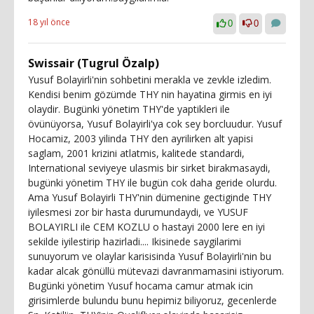
18 yıl önce
0
0
Swissair (Tugrul Özalp)
Yusuf Bolayirli'nin sohbetini merakla ve zevkle izledim.
Kendisi benim gözümde THY nin hayatina girmis en iyi
olaydir. Bugünki yönetim THY'de yaptikleri ile
övünüyorsa, Yusuf Bolayirli'ya cok sey borcluudur. Yusuf
Hocamiz, 2003 yilinda THY den ayrilirken alt yapisi
saglam, 2001 krizini atlatmis, kalitede standardi,
International seviyeye ulasmis bir sirket birakmasaydi,
bugünki yönetim THY ile bugün cok daha geride olurdu.
Ama Yusuf Bolayirli THY'nin dümenine gectiginde THY
iyilesmesi zor bir hasta durumundaydi, ve YUSUF
BOLAYIRLI ile CEM KOZLU o hastayi 2000 lere en iyi
sekilde iyilestirip hazirladi.... Ikisinede saygilarimi
sunuyorum ve olaylar karisisinda Yusuf Bolayirli'nin bu
kadar alcak gönüllü mütevazi davranmamasini istiyorum.
Bugünki yönetim Yusuf hocama camur atmak icin
girisimlerde bulundu bunu hepimiz biliyoruz, gecenlerde