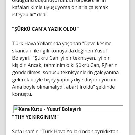
olduğunu düşünüyorum. En tepedekilerin
kafaları kimle uyuşuyorsa onlarla çalışmak
isteyebilir" dedi.
"ŞÜRKÜ CAN'A YAZIK OLDU"
Türk Hava Yolları'nda yaşanan "Deve kesme
skandalı" ile ilgili konuya da değinen Yusuf
Bolayırlı, "Şükrü Can iyi bir teknisyen, iyi bir
kişidir. Ancak, tahminim o ki Şükrü Can, RJ'lerin
gönderilmesi sonucu teknisyenlerin galeyanına
gelerek böyle bişey yapmış diye düşünüyorum.
Ama böyle olmamalıydı, abartılı oldu" şeklinde
konuştu.
"THY'YE KIRGINIM!"
Sefa İnan'ın "Türk Hava Yolları'ndan ayrıldıktan