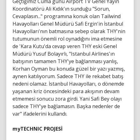
Geçtiğimiz Cuma günü Airport TV Genel Yayın
Koordinatörü Ali Kıdık'ın sunduğu "Sorun,
Cevaplasın..." programına konuk olan Tailwind
Havayolları Genel Müdürü Safi Ergin'in İstanbul
Havayolları'nın batmasına sebep olarak THY'nin
tutumunun önemli rol oynadığını ima etmesine
de 'Kara Kutu'da cevap veren THY eski Genel
Müdürü Yusuf Bolayırlı, "Istanbul Airlines'ın
batışının tamamen THY'ye bağlanması yanlış,
Korhan Oyman bu konuda güzel bir yazı yazmış,
aynen katılıyorum. Sadece THY ile rekabet batış
nedeni olamaz. İstanbul Havayolları, o dönemde
yaşanan kriz öncesindeki para akışının devam
etmemesi sonucu zora girdi. Yani Safi Bey olayı
sadece THY'ye bağlamasın. Başka nedenler de
var" ifadelerini kullandı.
myTECHNIC PROJESİ