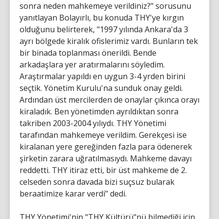
sonra neden mahkemeye verildiniz?" sorusunu
yanıtlayan Bolayırlı, bu konuda THY'ye kırgın
olduğunu belirterek, "1997 yılında Ankara'da 3
ayrı bölgede kiralık ofislerimiz vardı. Bunların tek
bir binada toplanması önerildi. Bende
arkadaşlara yer aratırmalarını söyledim.
Araştırmalar yapıldı en uygun 3-4 yrden birini
seçtik. Yönetim Kurulu'na sunduk onay geldi.
Ardından üst mercilerden de onaylar çıkınca orayı
kiraladık. Ben yönetimden ayrıldıktan sonra
takriben 2003-2004 yılıydı. THY Yönetimi
tarafından mahkemeye verildim. Gerekçesi ise
kiralanan yere gereğinden fazla para ödenerek
şirketin zarara uğratılmasıydı. Mahkeme davayı
reddetti. THY itiraz etti, bir üst mahkeme de 2.
celseden sonra davada bizi suçsuz bularak
beraatimize karar verdi" dedi.
THY Yönetimi'nin "THY Kültürü"nü bilmediği için