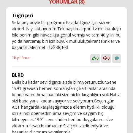
YORUMLAR (8)
Tuğriçeri
Sefa bey böyle bir proğramı hazırladığınız için sizi ve
airport tv yi kutluyorum.Tek başına airport tv nin kuruluşu
bile benim gibi havacılığa gönül vermiş ve tam 40 yılını bu
yolda harcamış biri için büyük mutluluk,tekrar tebrikler ve
başarılar.Mehmet TUĞRİÇERİ
18 yıl önce
0
0
BLRD
Belki bu kadar sevildiğinizi sizde bilmiyorsunuzdur.Sene
1991 grevden hemen sonra işten çıkartılanlar arasında
bende varım.Ama inanınki size hiçbir kırgınlığım yok.Hatta
sizi baba yarısı kadar sayıyor ve seviyorum.Geçen gün
ACT hangarda karşılaştığımızda ellerim hyd.likli olduğu
için elinizi öpemedim ama sevgim ve saygım hiç
bitmeyecek.1991 senesinden beri bu duygularımı size
aktarma fırsatı bulamadım.Sizi çok takdir ediyor ve
başarılar diliyorum.Saygılarımla.