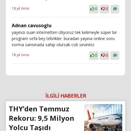
18 yıl önce
0
0
Adnan cavusoglu
yayınızı suan internetten izliyoruz tek kelimeyle süper bir
program sefa bey tebrikler. buradan yayına online soru
sorma sansınada sahip olursak cok seviniriz
18 yıl önce
0
0
İLGİLİ HABERLER
THY’den Temmuz
Rekoru: 9,5 Milyon
Yolcu Taşıdı