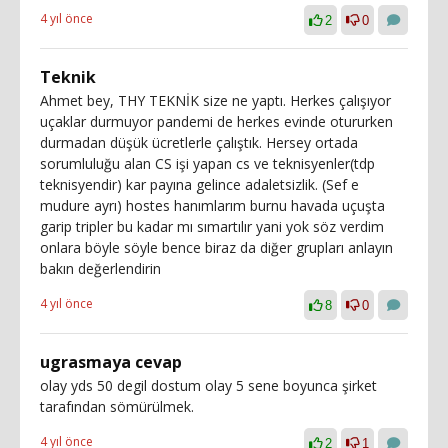
4 yıl önce
2
0
Teknik
Ahmet bey, THY TEKNİK size ne yaptı. Herkes çalışıyor
uçaklar durmuyor pandemi de herkes evinde otururken
durmadan düşük ücretlerle çalıştık. Hersey ortada
sorumluluğu alan CS işi yapan cs ve teknisyenler(tdp
teknisyendir) kar payına gelince adaletsizlik. (Sef e
mudure ayrı) hostes hanımlarım burnu havada uçuşta
garip tripler bu kadar mı sımartılır yani yok söz verdim
onlara böyle söyle bence biraz da diğer grupları anlayın
bakın değerlendirin
4 yıl önce
8
0
ugrasmaya cevap
olay yds 50 degil dostum olay 5 sene boyunca şirket
tarafından sömürülmek.
4 yıl önce
2
1