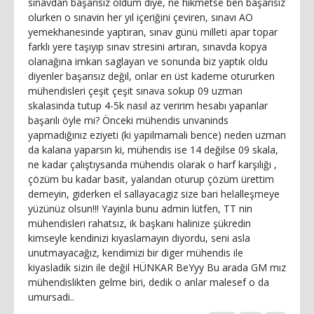
sınavdan başarısız oldum diye, ne hikmetse ben başarısiz
olurken o sınavin her yıl içeriğini çeviren, sınavı AO
yemekhanesinde yaptıran, sınav günü milleti apar topar
farklı yere taşıyıp sınav stresini artıran, sınavda kopya
olanağına imkan saglayan ve sonunda biz yaptık oldu
diyenler başarısız değil, onlar en üst kademe otururken
mühendisleri çeşit çeşit sınava sokup 09 uzman
skalasinda tutup 4-5k nasıl az veririm hesabı yapanlar
başarılı öyle mi? Önceki mühendis unvaninds
yapmadığınız eziyeti (ki yapilmamali bence) neden uzman
da kalana yaparsın ki, mühendis ise 14 değilse 09 skala,
ne kadar çalıştıysanda mühendis olarak o harf karşılığı ,
çözüm bu kadar basit, yalandan oturup çözüm ürettim
demeyin, giderken el sallayacagiz size bari helalleşmeye
yüzünüz olsun!!! Yayinla bunu admin lütfen, TT nin
mühendisleri rahatsız, ik başkanı halinize şükredin
kimseyle kendinizi kıyaslamayın diyordu, seni asla
unutmayacağız, kendimizi bir diger mühendis ile
kiyasladik sizin ile değil HÜNKAR BeYyy Bu arada GM mız
mühendislikten gelme biri, dedik o anlar malesef o da
umursadi..