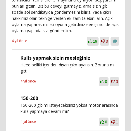
bunları gitsin. Biz bu deveyi gütmeyiz, ama sizin gibi
sözde sol sendikayıda göndermesini biliriz. Yada çıkın
hakkımız olan tekniğe verilen ek zam talebini alın. Açık
oylama yaparak milleti oyuna getirdiniz eee şimdi de açık
oylama yapında sizi gönderelim.
4 yıl önce
19
0
Kulis yapmak sizin mesleğiniz
Heee belliki içeriden dışarı çıkmayansın. Zoruna mı
gitti!
4 yıl önce
0
0
150-200
150-200 gibimi isteyeceksiniz yoksa motor arasında
kulis yapmaya devam mı?
4 yıl önce
0
1