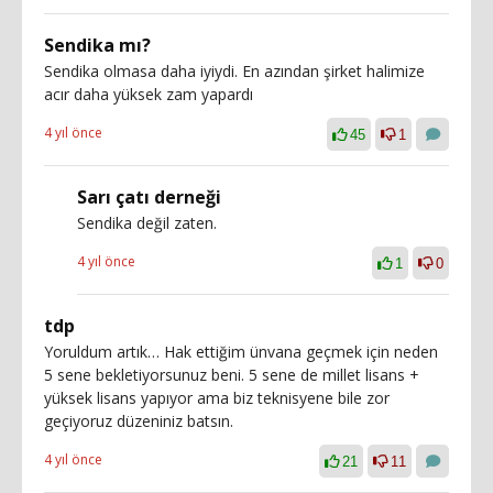
Sendika mı?
Sendika olmasa daha iyiydi. En azından şirket halimize
acır daha yüksek zam yapardı
4 yıl önce
45
1
Sarı çatı derneği
Sendika değil zaten.
4 yıl önce
1
0
tdp
Yoruldum artık… Hak ettiğim ünvana geçmek için neden
5 sene bekletiyorsunuz beni. 5 sene de millet lisans +
yüksek lisans yapıyor ama biz teknisyene bile zor
geçiyoruz düzeniniz batsın.
4 yıl önce
21
11