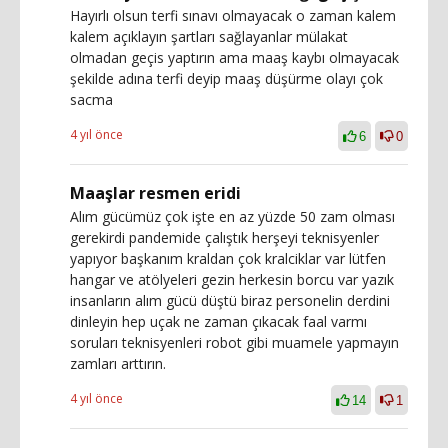
Hayırlı olsun terfi sınavı olmayacak o zaman kalem
kalem açıklayın şartları sağlayanlar mülakat
olmadan geçis yaptırın ama maaş kaybı olmayacak
şekilde adına terfi deyip maaş düşürme olayı çok
sacma
4 yıl önce
6
0
Maaşlar resmen eridi
Alım gücümüz çok işte en az yüzde 50 zam olması
gerekirdi pandemide çalıştık herşeyi teknisyenler
yapıyor başkanım kraldan çok kralciklar var lütfen
hangar ve atölyeleri gezin herkesin borcu var yazık
insanların alım gücü düştü biraz personelin derdini
dinleyin hep uçak ne zaman çıkacak faal varmı
soruları teknisyenleri robot gibi muamele yapmayın
zamları arttırın.
4 yıl önce
14
1