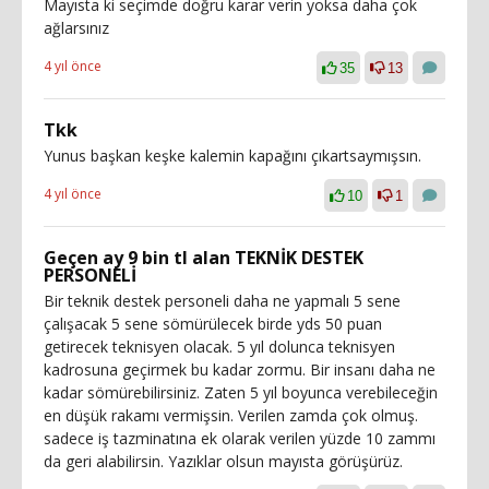
Mayısta ki seçimde doğru karar verin yoksa daha çok
ağlarsınız
4 yıl önce
35
13
Tkk
Yunus başkan keşke kalemin kapağını çıkartsaymışsın.
4 yıl önce
10
1
Geçen ay 9 bin tl alan TEKNİK DESTEK
PERSONELİ
Bir teknik destek personeli daha ne yapmalı 5 sene
çalışacak 5 sene sömürülecek birde yds 50 puan
getirecek teknisyen olacak. 5 yıl dolunca teknisyen
kadrosuna geçirmek bu kadar zormu. Bir insanı daha ne
kadar sömürebilirsiniz. Zaten 5 yıl boyunca verebileceğin
en düşük rakamı vermişsin. Verilen zamda çok olmuş.
sadece iş tazminatına ek olarak verilen yüzde 10 zammı
da geri alabilirsin. Yazıklar olsun mayısta görüşürüz.