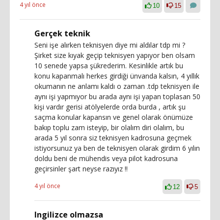
4 yıl önce
10
15
Gerçek teknik
Seni işe alırken teknisyen diye mi aldılar tdp mi ?
Şirket size kıyak geçip teknisyen yapıyor ben olsam
10 senede yapsa şükrederim. Kesinlikle artık bu
konu kapanmalı herkes girdiği ünvanda kalsın, 4 yıllık
okumanın ne anlamı kaldı o zaman .tdp teknisyen ile
aynı işi yapmıyor bu arada aynı işi yapan toplasan 50
kişi vardır gerisi atölyelerde orda burda , artık şu
saçma konular kapansın ve genel olarak önümüze
bakıp toplu zam isteyip, bir olalım diri olalım, bu
arada 5 yıl sonra siz teknisyen kadrosuna geçmek
istiyorsunuz ya ben de teknisyen olarak girdim 6 yılın
doldu beni de mühendis veya pilot kadrosuna
geçirsinler şart neyse razıyız !!
4 yıl önce
12
5
Ingilizce olmazsa