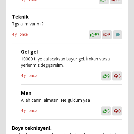
Teknik
Tgs alım var mı?
4 yıl önce
57
5
Gel gel
10000 tl ye caliscaksan buyur gel. İmkan varsa
yerlerimiz değiştirelim.
4 yıl önce
9
3
Man
Allah canını almasin. Ne güldüm yaa
4 yıl önce
5
0
Boya teknisyeni.