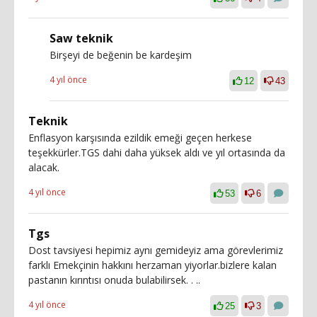
Saw teknik
Birşeyi de beğenin be kardeşim
4 yıl önce
12
43
Teknik
Enflasyon karşısında ezildik emeği geçen herkese
teşekkürler.TGS dahi daha yüksek aldı ve yıl ortasında da
alacak.
4 yıl önce
53
6
Tgs
Dost tavsiyesi hepimiz aynı gemideyiz ama görevlerimiz
farklı Emekçinin hakkını herzaman yiyorlar.bizlere kalan
pastanın kırıntısı onuda bulabilirsek. . ..
4 yıl önce
25
3