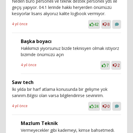
Neden büro personeli ve teknik destek personeli yds ile
geçiş yapıyor. 04.1 lerinde hakkı heryerden önümüzü
kesiyorlar lisans alıyoruz kalite logbook vermiyor.
4 yıl önce
42
8
Başka boyacı
Hakkımızi yiyorsunuz bizde teknisyen olmak istiyorz
bizimde önümüzü açın
4 yıl önce
7
2
Saw tech
İki yılda bir harf atlama konusunda bir gelişme yok
sanırım.Bilgisi olan varsa bilgilendirirse sevinirim.
4 yıl önce
24
0
Mazlum Teknik
Vermeyecekler gibi kademeyi, kimse bahsetmedi.