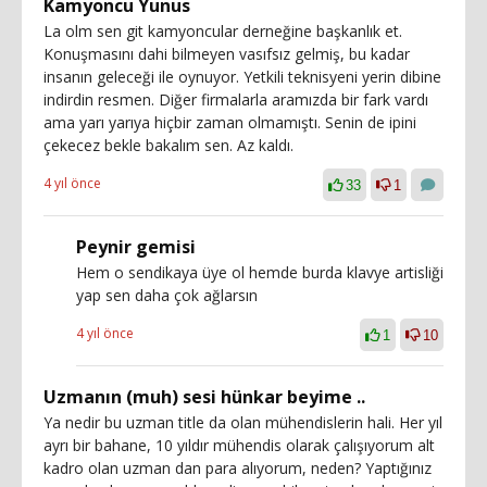
Kamyoncu Yunus
La olm sen git kamyoncular derneğine başkanlık et.
Konuşmasını dahi bilmeyen vasıfsız gelmiş, bu kadar
insanın geleceği ile oynuyor. Yetkili teknisyeni yerin dibine
indirdin resmen. Diğer firmalarla aramızda bir fark vardı
ama yarı yarıya hiçbir zaman olmamıştı. Senin de ipini
çekecez bekle bakalım sen. Az kaldı.
4 yıl önce
33
1
Peynir gemisi
Hem o sendikaya üye ol hemde burda klavye artisliği
yap sen daha çok ağlarsın
4 yıl önce
1
10
Uzmanın (muh) sesi hünkar beyime ..
Ya nedir bu uzman title da olan mühendislerin hali. Her yıl
ayrı bir bahane, 10 yıldır mühendis olarak çalışıyorum alt
kadro olan uzman dan para alıyorum, neden? Yaptığınız