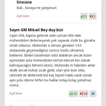
Sitesine
Bak , buraya ne yazıyosun
4 yıl önce
5
1
Sayın GM Mikail Bey duy bizi
Sayın GM, kapına gelecek olan uzman title daki
mühendisleri dinlemeyerek yok sayarak sizde bu günaha
ortak oldunuz. Mühendis e olması gereken 14.0
skalasinda geçirmediğiniz sürece mutlu olmamızı
bekleme. Birileri tarafından ödül alabilirsin ancak bizim
açımızdan asla mühendisleri temsil edecek biri olarak
kalmayacağını bilmeni isteriz. Mühendis in halinden anlar
dedik ancak koltuk sıcak geldi, olan yine bize oldu,
rahmetli de dinlemedi bizi kaç kişinin hakkı vardı sende
aynı yolu izleme lütfen bu haklar kolay kolay yutulmaz
sonra...
4 yıl önce
16
18