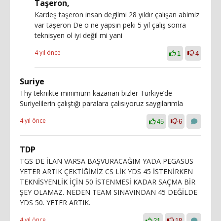
Taşeron,
Kardeş taşeron insan degilmi 28 yıldır çalışan abimiz
var taşeron De o ne yapsın peki 5 yıl çalış sonra
teknisyen ol iyi değil mi yani
4 yıl önce
1
4
Suriye
Thy teknikte minimum kazanan bizler Türkiye’de
Suriyelilerin çalıştığı paralara çalısıyoruz saygılarımla
4 yıl önce
45
6
TDP
TGS DE İLAN VARSA BAŞVURACAĞIM YADA PEGASUS
YETER ARTIK ÇEKTİĞİMİZ CS LİK YDS 45 İSTENİRKEN
TEKNİSYENLİK İÇİN 50 İSTENMESİ KADAR SAÇMA BİR
ŞEY OLAMAZ. NEDEN TEAM SINAVINDAN 45 DEĞİLDE
YDS 50. YETER ARTIK.
4 yıl önce
21
18