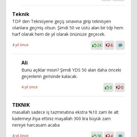
Teknik
TDP den Teknisyene geçiş sınavına girip teknisyen
olanlara geçmiş olsun. Şimdi 50 ve üstü alan bir tdp hem
harf olarak hem de yıl olarak önünüze geçecek.
4 yıl önce
24
6
Ali
Bunu açıklar mısın? Şimdi YDS 50 alan daha önceki
geçenlerin gerisinde kalacak.
4 yıl önce
0
0
TEKNIK
masallah sadece iş tazminatına ekstra %10 zam ile alt
kademeyi ihya ettiniz maşallah 300 lira büyük zam
nereye harcasam acaba
4 yıl önce
36
4