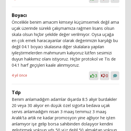
Boyacı
Öncelikle benim amacım kimseyi küçümsemek değil ama
uçak üzerinde sürekli çalışmamıza rağmen lisans olsun
skala olsun hiçbir şekilde değer verilmiyor. Oysa uçağa
en çok emek haracayanlar olarak değerimizin karşılığı bu
değil 04.1 boyacı skalasına diğer skalalara yapılan
iyileştirmelerden mahmurum kalıyoruz lütfen sesimizi
duyun hakkımız olanı istiyoruz. Hiçbir protokol ve Tis de
04.1 harf geçişleri kaale alınmıyoruz.
4 yıl önce
3
0
Tdp
Benim anlamadığım adamlar dışarda 8.5 aliyir burdakiler
20 veya 30 alıyor en düşük özel sigorta bedava uçak
servis anlamadığım nisan 3 maaş temmuz 3 maaş
Aralık'ta artik ne kadar promosyon yine ağlıyor he işten
anlamıyor işe gelip borsa sahibinden dolaşıyor kendini
geliştirmek yoksun yds 50 yüz değil 50 almaktan yoksun