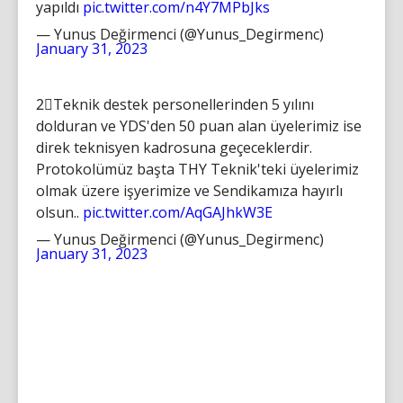
yapıldı
pic.twitter.com/n4Y7MPbJks
— Yunus Değirmenci (@Yunus_Degirmenc)
January 31, 2023
2⃣Teknik destek personellerinden 5 yılını
dolduran ve YDS'den 50 puan alan üyelerimiz ise
direk teknisyen kadrosuna geçeceklerdir.
Protokolümüz başta THY Teknik'teki üyelerimiz
olmak üzere işyerimize ve Sendikamıza hayırlı
olsun..
pic.twitter.com/AqGAJhkW3E
— Yunus Değirmenci (@Yunus_Degirmenc)
January 31, 2023