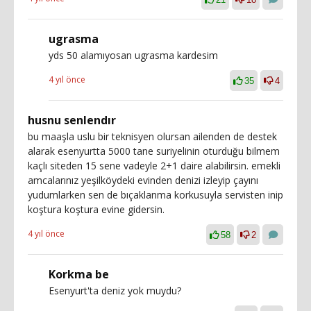
ugrasma
yds 50 alamıyosan ugrasma kardesim
4 yıl önce
35
4
husnu senlendır
bu maaşla uslu bir teknisyen olursan ailenden de destek
alarak esenyurtta 5000 tane suriyelinin oturduğu bilmem
kaçlı siteden 15 sene vadeyle 2+1 daire alabilirsin. emekli
amcalarınız yeşilköydeki evinden denizi izleyip çayını
yudumlarken sen de bıçaklanma korkusuyla servisten inip
koştura koştura evine gidersin.
4 yıl önce
58
2
Korkma be
Esenyurt'ta deniz yok muydu?