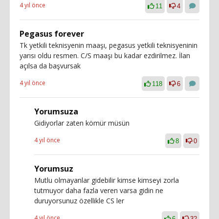
4 yıl önce
11
4
Pegasus forever
Tk yetkili teknisyenin maaşı, pegasus yetkili teknisyeninin
yarısı oldu resmen. C/S maaşı bu kadar ezdirilmez. İlan
açılsa da başvursak
4 yıl önce
118
6
Yorumsuza
Gidiyorlar zaten kömür müsün
4 yıl önce
8
0
Yorumsuz
Mutlu olmayanlar gidebilir kimse kimseyi zorla
tutmuyor daha fazla veren varsa gidin ne
duruyorsunuz özellikle CS ler
4 yıl önce
6
32