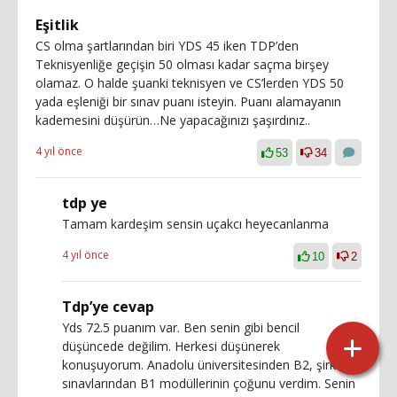
Eşitlik
CS olma şartlarından biri YDS 45 iken TDP’den
Teknisyenliğe geçişin 50 olması kadar saçma birşey
olamaz. O halde şuanki teknisyen ve CS’lerden YDS 50
yada eşleniği bir sınav puanı isteyin. Puanı alamayanın
kademesini düşürün…Ne yapacağınızı şaşırdınız..
4 yıl önce
53
34
tdp ye
Tamam kardeşim sensin uçakcı heyecanlanma
4 yıl önce
10
2
Tdp’ye cevap
Yds 72.5 puanım var. Ben senin gibi bencil
düşüncede değilim. Herkesi düşünerek
konuşuyorum. Anadolu üniversitesinden B2, şirket
sınavlarından B1 modüllerinin çoğunu verdim. Senin