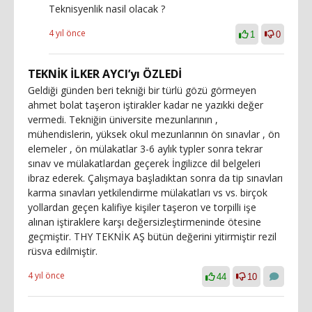
Teknisyenlik nasil olacak ?
4 yıl önce
1
0
TEKNİK İLKER AYCI’yı ÖZLEDİ
Geldiği günden beri tekniği bir türlü gözü görmeyen
ahmet bolat taşeron iştirakler kadar ne yazıkki değer
vermedi. Tekniğin üniversite mezunlarının ,
mühendislerin, yüksek okul mezunlarının ön sınavlar , ön
elemeler , ön mülakatlar 3-6 aylık typler sonra tekrar
sınav ve mülakatlardan geçerek İngilizce dil belgeleri
ibraz ederek. Çalışmaya başladıktan sonra da tip sınavları
karma sınavları yetkilendirme mülakatları vs vs. birçok
yollardan geçen kalifiye kişiler taşeron ve torpilli işe
alınan iştiraklere karşı değersizleştirmeninde ötesine
geçmiştir. THY TEKNİK AŞ bütün değerini yitirmiştir rezil
rüsva edilmiştir.
4 yıl önce
44
10