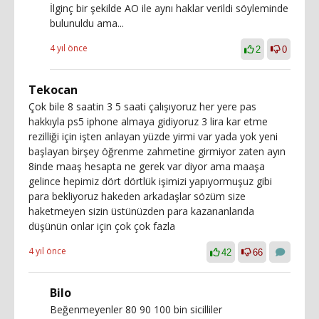
İlginç bir şekilde AO ile aynı haklar verildi söyleminde
bulunuldu ama...
4 yıl önce
2
0
Tekocan
Çok bile 8 saatin 3 5 saati çalışıyoruz her yere pas
hakkıyla ps5 iphone almaya gidiyoruz 3 lira kar etme
rezilliği için işten anlayan yüzde yirmi var yada yok yeni
başlayan birşey öğrenme zahmetine girmiyor zaten ayın
8inde maaş hesapta ne gerek var diyor ama maaşa
gelince hepimiz dört dörtlük işimizi yapıyormuşuz gibi
para bekliyoruz hakeden arkadaşlar sözüm size
haketmeyen sizin üstünüzden para kazananlarıda
düşünün onlar için çok çok fazla
4 yıl önce
42
66
Bilo
Beğenmeyenler 80 90 100 bin sicilliler