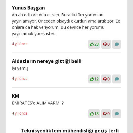
Yunus Başgan
Ah ah editöre dua et sen. Burada tüm yorumları
yayınlamıyor. Önceden olsaydı okurdun ama artık zor. Ee
onlara da hak veriyorum. Bu devirde her yorumu
yayınlamak yürek ister.
4 yıl önce
23
0
Aidatların nereye gittiği belli
İyi yemiş
4 yıl önce
12
0
KM
EMİRATES'e ALIM VARMI ?
4 yıl önce
18
0
Teknisyenliktem mühendisliği geçiş terfi