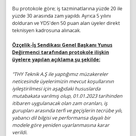
Bu protokole göre; iş tazminatlarına yüzde 20 ile
yüzde 30 arasında zam yapıldı. Ayrıca 5 yılını
dolduran ve YDS'den 50 puan alan üyeler direkt
teknisyen kadrosuna alınacak.
Özçelik-İş Sendikası Genel Başkanı Yunus
Değirmenci tarafından protokole ilişkin
üyelere yapılan açıklama şu şekilde:
"THY Teknik A.Ş ile yaptığımız müzakereler
neticesinde üyelerimizin mevcut koşullarının
iyileştirilmesi için aşağıdaki hususlarda
mutabakata varılmış olup, 01.01.2023 tarihinden
itibaren uygulanacak olan zam oranları, iş
gurupları arasında terfi ve geçişlerin tecrübe yılı,
yabancı dil bilgisi ve performansa dayalı bir
modele göre yeniden uyarlanmasına karar
verildi.