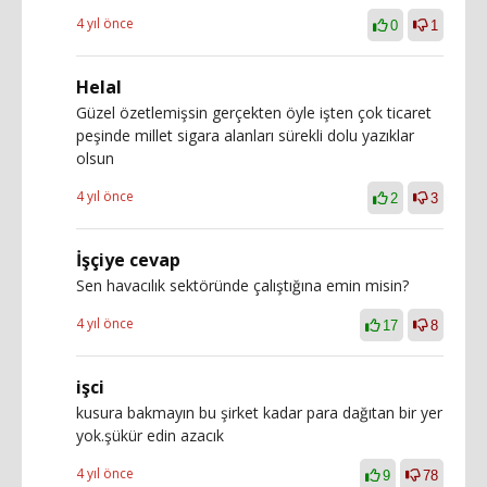
4 yıl önce
0
1
Helal
Güzel özetlemişsin gerçekten öyle işten çok ticaret
peşinde millet sigara alanları sürekli dolu yazıklar
olsun
4 yıl önce
2
3
İşçiye cevap
Sen havacılık sektöründe çalıştığına emin misin?
4 yıl önce
17
8
işci
kusura bakmayın bu şirket kadar para dağıtan bir yer
yok.şükür edin azacık
4 yıl önce
9
78