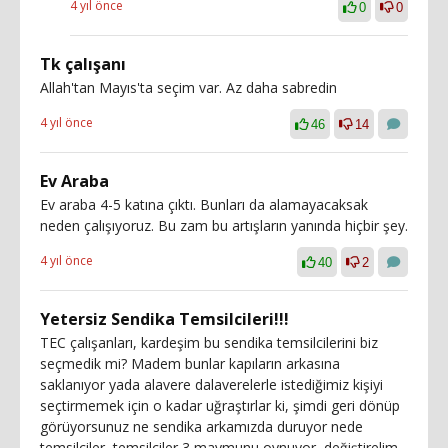
4 yıl önce
0
0
Tk çalışanı
Allah'tan Mayıs'ta seçim var. Az daha sabredin
4 yıl önce
46
14
Ev Araba
Ev araba 4-5 katına çıktı. Bunları da alamayacaksak
neden çalışıyoruz. Bu zam bu artışların yanında hiçbir şey.
4 yıl önce
40
2
Yetersiz Sendika Temsilcileri!!!
TEC çalışanları, kardeşim bu sendika temsilcilerini biz
seçmedik mi? Madem bunlar kapıların arkasına
saklanıyor yada alavere dalaverelerle istediğimiz kişiyi
seçtirmemek için o kadar uğraştırlar ki, şimdi geri dönüp
görüyorsunuz ne sendika arkamızda duruyor nede
temsilciler, temsilciler 3 maymunu oynuyor, değiştirelim