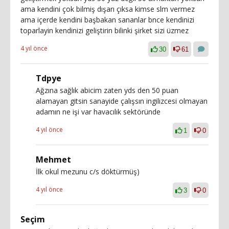
ama kendini çok bilmiş dışarı çıksa kimse slm vermez
ama içerde kendini başbakan sananlar bnce kendinizi
toparlayin kendinizi geliştirin bilinki şirket sizi üzmez
4 yıl önce
30
61
Tdpye
Ağzına sağlık abicim zaten yds den 50 puan
alamayan gitsin sanayide çalışsın ingilizcesi olmayan
adamın ne işi var havacılık sektöründe
4 yıl önce
1
0
Mehmet
İlk okul mezunu c/s döktürmüş)
4 yıl önce
3
0
Seçim