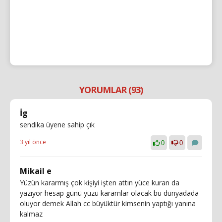
YORUMLAR (93)
İg
sendika üyene sahip çık
3 yıl önce
0
0
Mikail e
Yüzün kararmış çok kişiyi işten attın yüce kuran da
yazıyor hesap günü yüzü kararnlar olacak bu dünyadada
oluyor demek Allah cc büyüktür kimsenin yaptığı yanına
kalmaz