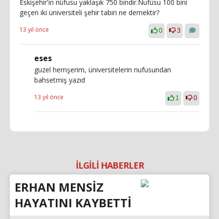
Eskişehir'in nüfusu yaklaşık 750 bindir.Nufüsu 100 bini
geçen iki üniversiteli şehir tabiri ne demektir?
13 yıl önce
0
3
eses
guzel hemşerim, üniversitelerin nufusundan
bahsetmiş yazıd
13 yıl önce
1
0
İLGİLİ HABERLER
ERHAN MENSİZ
HAYATINI KAYBETTİ