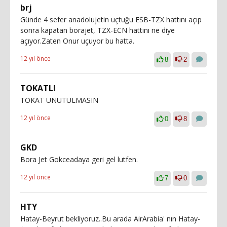
brj
Günde 4 sefer anadolujetin uçtuğu ESB-TZX hattını açıp
sonra kapatan borajet, TZX-ECN hattını ne diye
açıyor.Zaten Onur uçuyor bu hatta.
12 yıl önce
8
2
TOKATLI
TOKAT UNUTULMASIN
12 yıl önce
0
8
GKD
Bora Jet Gokceadaya geri gel lutfen.
12 yıl önce
7
0
HTY
Hatay-Beyrut bekliyoruz..Bu arada AirArabia' nın Hatay-