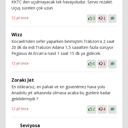
KKTC den uçulmayacak tek havayoludur. Servis rezalet.
Uçuş süreleri çok uzun.
12 yıl önce
3
1
Wizz
Kocaeli'nden sefer yaparken binmiştim.Trabzon'a 2 saat
20 dk da indi.Trabzon-Adana 1,5 saaatten fazla sürüyor
Pegasus ile.Ercan'a nasıl 1 saat 15 dk ya gidecek.
12 yıl önce
5
1
Zoraki Jet
En istikrarsız, en pahalı ve en güvenilmez hava yolu
Anadolu jet arkasında olmasa acaba bu günlere kadar
gelebilirmiydi ?
12 yıl önce
2
4
Seviyosa