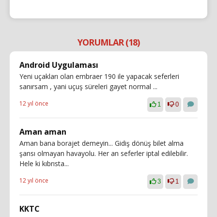
YORUMLAR (18)
Android Uygulaması
Yeni uçakları olan embraer 190 ile yapacak seferleri
sanırsam , yani uçuş süreleri gayet normal ...
12 yıl önce
1
0
Aman aman
Aman bana borajet demeyin... Gidiş dönüş bilet alma
şansı olmayan havayolu. Her an seferler iptal edilebilir.
Hele ki kıbrısta...
12 yıl önce
3
1
KKTC