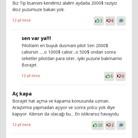
Biz Tip lisansini kendimiz alalim aydada 2000$ raziyiz
dioz yuzumuze bakan yok.
12 yıl önce
2
6
sen var ya!!!
Pilotlarin en buyuk dusmani pilot Sen 2000$
calisirsin .....o 1000$ calisir...o 500$ ondan sonra
sirketler pilotdan para ister...Iyiki yuzune bakmamis
Borajet
12 yıl önce
6
0
Aç kapa
Borajet hat açma ve kapama konusunda uzman.
Araştırma yapmadan açıyor ve sonra yolcu yok diye
kapıyor. Kıbrısın da olacağı bu... En istikrarsız havayolu.
12 yıl önce
10
2