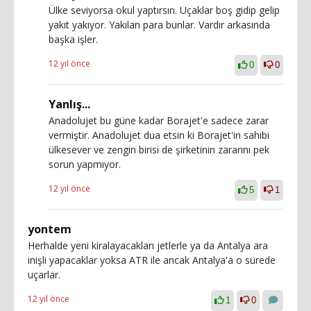
Ülke seviyorsa okul yaptırsın. Uçaklar boş gidip gelip
yakıt yakıyor. Yakılan para bunlar. Vardır arkasında
başka işler.
12 yıl önce
0
0
Yanlış...
Anadolujet bu güne kadar Borajet'e sadece zarar
vermiştir. Anadolujet dua etsin ki Borajet'in sahibi
ülkesever ve zengin birisi de şirketinin zararını pek
sorun yapmıyor.
12 yıl önce
5
1
yontem
Herhalde yeni kiralayacakları jetlerle ya da Antalya ara
inişli yapacaklar yoksa ATR ile ancak Antalya'a o sürede
uçarlar.
12 yıl önce
1
0