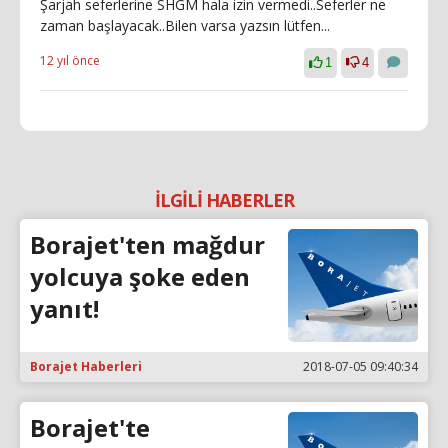
Şarjah seferlerine SHGM hala izin vermedi..Seferler ne
zaman başlayacak..Bilen varsa yazsın lütfen...
12 yıl önce
1
4
İLGİLİ HABERLER
Borajet'ten mağdur
yolcuya şoke eden
yanıt!
Borajet Haberleri
2018-07-05 09:40:34
Borajet'te