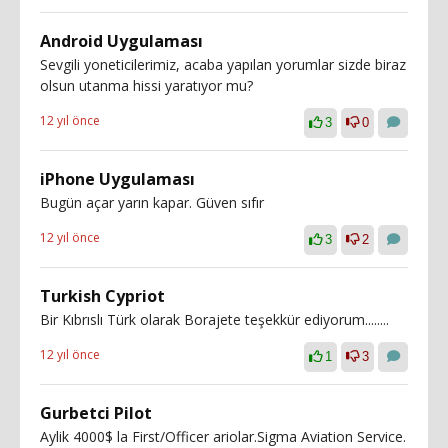
Android Uygulaması
Sevgili yoneticilerimiz, acaba yapılan yorumlar sizde biraz
olsun utanma hissi yaratıyor mu?
12 yıl önce
3
0
iPhone Uygulaması
Bugün açar yarın kapar. Güven sıfır
12 yıl önce
3
2
Turkish Cypriot
Bir Kıbrıslı Türk olarak Borajete teşekkür ediyorum........
12 yıl önce
1
3
Gurbetci Pilot
Aylik 4000$ la First/Officer ariolar.Sigma Aviation Service.