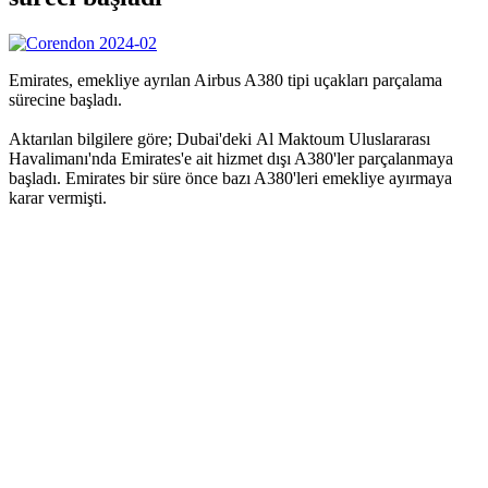
Emirates, emekliye ayrılan Airbus A380 tipi uçakları parçalama
sürecine başladı.
Aktarılan bilgilere göre; Dubai'deki Al Maktoum Uluslararası
Havalimanı'nda Emirates'e ait hizmet dışı A380'ler parçalanmaya
başladı. Emirates bir süre önce bazı A380'leri emekliye ayırmaya
karar vermişti.
YORUMLAR (10)
Yazik oldu
Keske CAFE VEYA CAMI YAPIP MEYDANLARA
KOYSAYDINIZ
3 yıl önce
0
2
Saygıdeğer
Cahil arkadaslar. Bu parcalanmalarin sebebi, çıkan parçaların
satılması ve yedek parçaya ayrılmasıdir. Yani şirket bu parçalardan