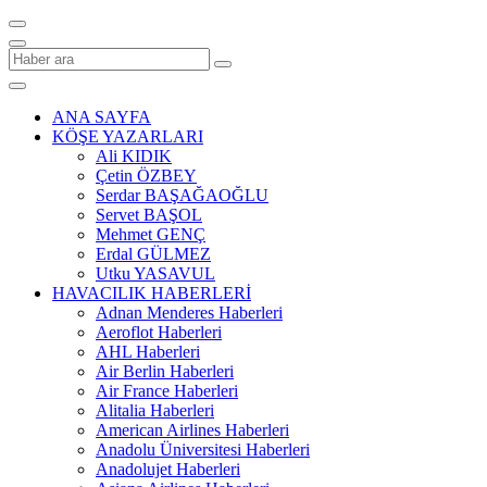
ANA SAYFA
KÖŞE YAZARLARI
Ali KIDIK
Çetin ÖZBEY
Serdar BAŞAĞAOĞLU
Servet BAŞOL
Mehmet GENÇ
Erdal GÜLMEZ
Utku YASAVUL
HAVACILIK HABERLERİ
Adnan Menderes Haberleri
Aeroflot Haberleri
AHL Haberleri
Air Berlin Haberleri
Air France Haberleri
Alitalia Haberleri
American Airlines Haberleri
Anadolu Üniversitesi Haberleri
Anadolujet Haberleri