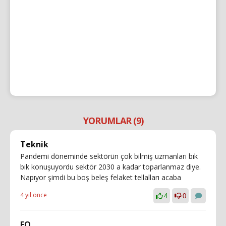
YORUMLAR (9)
Teknik
Pandemi döneminde sektörün çok bilmiş uzmanları bık
bık konuşuyordu sektör 2030 a kadar toparlanmaz diye.
Napıyor şimdi bu boş beleş felaket tellalları acaba
4 yıl önce
4
0
FO