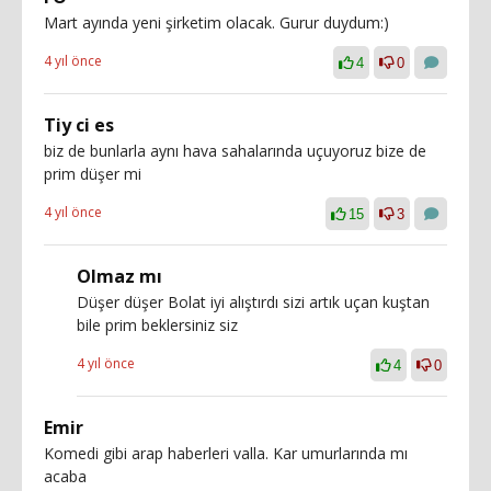
Mart ayında yeni şirketim olacak. Gurur duydum:)
4 yıl önce
4
0
Tiy ci es
biz de bunlarla aynı hava sahalarında uçuyoruz bize de
prim düşer mi
4 yıl önce
15
3
Olmaz mı
Düşer düşer Bolat iyi alıştırdı sizi artık uçan kuştan
bile prim beklersiniz siz
4 yıl önce
4
0
Emir
Komedi gibi arap haberleri valla. Kar umurlarında mı
acaba