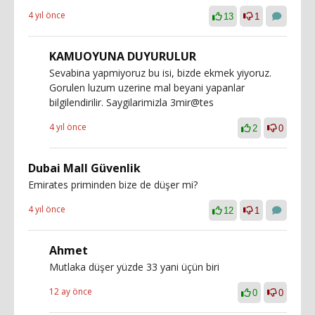
4 yıl önce
13
1
KAMUOYUNA DUYURULUR
Sevabina yapmiyoruz bu isi, bizde ekmek yiyoruz.
Gorulen luzum uzerine mal beyani yapanlar
bilgilendirilir. Saygilarimizla 3mir@tes
4 yıl önce
2
0
Dubai Mall Güvenlik
Emirates priminden bize de düşer mi?
4 yıl önce
12
1
Ahmet
Mutlaka düşer yüzde 33 yani üçün biri
12 ay önce
0
0