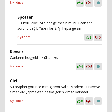
8 yıl önce
4
0
Spotter
Pis kötü diye 747 777 gelmesin mi bu uçakların
sorunu değil. Yapsınlar 2. 'yi hepsi gelsin
8 yıl önce
1
0
Kevser
Canlarım hoşgeldiniz ülkenize...
8 yıl önce
4
5
Cici
Su araplari gorunce icim gidiyor valla. Modern Turkiye’ye
simariklik yapmaktan baska gelen kimse kalmadi.
8 yıl önce
0
6