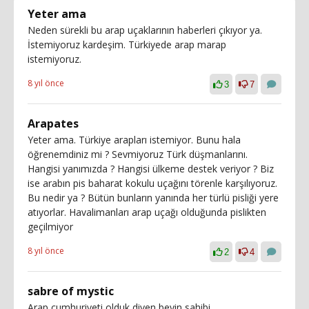
Yeter ama
Neden sürekli bu arap uçaklarının haberleri çıkıyor ya.
İstemiyoruz kardeşim. Türkiyede arap marap
istemiyoruz.
8 yıl önce
3
7
Arapates
Yeter ama. Türkiye arapları istemiyor. Bunu hala
öğrenemdiniz mi ? Sevmiyoruz Türk düşmanlarını.
Hangisi yanımızda ? Hangisi ülkeme destek veriyor ? Biz
ise arabın pis baharat kokulu uçağını törenle karşılıyoruz.
Bu nedir ya ? Bütün bunların yanında her türlü pisliği yere
atıyorlar. Havalimanları arap uçağı olduğunda pislikten
geçilmiyor
8 yıl önce
2
4
sabre of mystic
Arap cumhuriyeti olduk diyen beyin sahibi