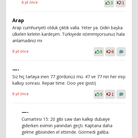
8 yıl önce
3
1
Arap
Arap cumhuriyeti olduk çıktık valla. Yeter ya. Gidin başka
ülkeleri kirletin kardeşim. Türkiyede istenmiyorsunuz hala
anlamadınız mı
8 yıl önce
8
8
—-
Siz hiç tarlaya inen 77 gördünüz mü. 47 ve 77 nin her inişi
kalkışı sonrası. Repair time. Ooo yee (pisti)
8 yıl önce
9
1
—-
Cumartesi 15: 20 gibi saw dan kalkıp dubaiye
giderken evimin yanından geçti. Kaptana daha
gelme gibisinden el ettimde. Görmedi galiba.