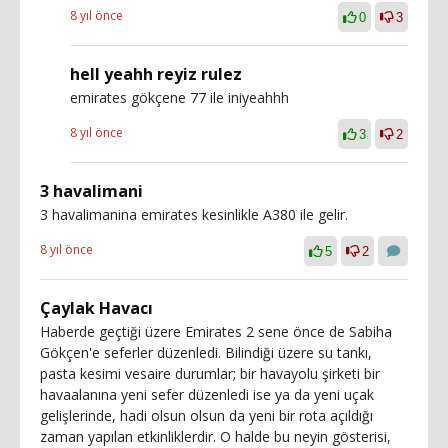
8 yıl önce
0
3
hell yeahh reyiz rulez
emirates gökçene 77 ile iniyeahhh
8 yıl önce
3
2
3 havalimani
3 havalimanina emirates kesinlikle A380 ile gelir.
8 yıl önce
5
2
Çaylak Havacı
Haberde geçtiği üzere Emirates 2 sene önce de Sabiha
Gökçen'e seferler düzenledi. Bilindiği üzere su tankı,
pasta kesimi vesaire durumlar; bir havayolu şirketi bir
havaalanına yeni sefer düzenledi ise ya da yeni uçak
gelişlerinde, hadi olsun olsun da yeni bir rota açıldığı
zaman yapılan etkinliklerdir. O halde bu neyin gösterisi,