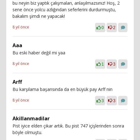
bu neyin biz yaptık çalışmaları, anlaşılmazsınız! Hoş, 2
sene önce yolcu azlığından seferlerini durdurmuştu,
bakalım şimdi ne yapacak!
8 yıl önce
0
2
Aaa
Bu eski haber değil mi yaa
8 yıl önce
1
3
Arff
Bu karşılama başarısında da en büyük pay Arff nin
8 yıl önce
3
3
Akillanmadilar
Pist iyice elden çıkar artık. Bu pist 747 içişlerinden sonra
böyle olmuştu.