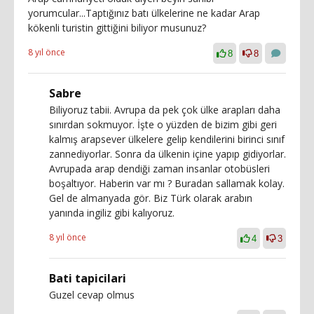
yorumcular...Taptığınız batı ülkelerine ne kadar Arap
kökenli turistin gittiğini biliyor musunuz?
8 yıl önce
8
8
Sabre
Biliyoruz tabii. Avrupa da pek çok ülke arapları daha
sınırdan sokmuyor. İşte o yüzden de bizim gibi geri
kalmış arapsever ülkelere gelip kendilerini birinci sınıf
zannediyorlar. Sonra da ülkenin içine yapıp gidiyorlar.
Avrupada arap dendiği zaman insanlar otobüsleri
boşaltıyor. Haberin var mı ? Buradan sallamak kolay.
Gel de almanyada gör. Biz Türk olarak arabın
yanında ingiliz gibi kalıyoruz.
8 yıl önce
4
3
Bati tapicilari
Guzel cevap olmus