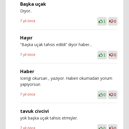
Başka uçak
Diyor..
7 yıl önce
1
0
Hayır
“Başka uçak tahsis edildi” diyor haber...
7 yıl önce
1
0
Haber
Icerigi okursan , yaziyor. Haberi okumadan yorum
yapiyorsun
7 yıl önce
0
0
tavuk civcivi
yok başka uçak tahsis etmişler.
7 yıl önce
0
0