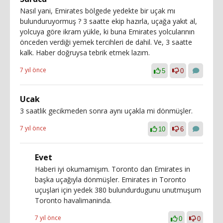
Nasıl yani, Emirates bölgede yedekte bir uçak mı
bulunduruyormuş ? 3 saatte ekip hazırla, uçağa yakıt al,
yolcuya göre ikram yükle, ki buna Emirates yolcularının
önceden verdiği yemek tercihleri de dahil. Ve, 3 saatte
kalk. Haber doğruysa tebrik etmek lazım.
7 yıl önce
5
0
Ucak
3 saatlik gecikmeden sonra aynı uçakla mi dönmüşler.
7 yıl önce
10
6
Evet
Haberi iyi okumamişım. Toronto dan Emirates in
başka uçağıyla dönmüşler. Emirates in Toronto
uçuşlari için yedek 380 bulundurdugunu unutmuşum
Toronto havalimaninda.
7 yıl önce
0
0