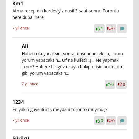
Km1
Atma recep din kardesiyiz nasil 3 saat sonra. Toronta
nere dubai nere.
7 yıl önce
1
0
Ali
Haberi okuyacaksın, sonra, düşününeceksin, sonra
yorum yapacaksın... Üf ne külfetli iş... Ne yapmak
lazım? Habere bir göz ucuyla bakıp o işin profesörü
gibi yorum yapacaksın...
7 yıl önce
0
0
1234
En yakın güvenli iniş meydanı toronto muymuş?
7 yıl önce
0
0
Sürücü