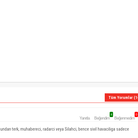
Tüm Yorumlar (1
4
0
Yanıtla
Beğendim
Beğenmedim
ndan terk, muhabereci, radarci veya Silahci, bence sivil havaciliga sadece