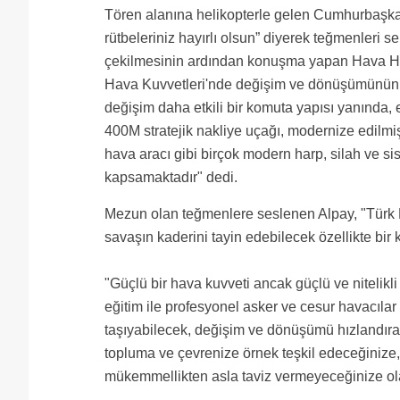
Tören alanına helikopterle gelen Cumhurbaşk
rütbeleriniz hayırlı olsun” diyerek teğmenleri 
çekilmesinin ardından konuşma yapan Hava Ha
Hava Kuvvetleri'nde değişim ve dönüşümünün 
değişim daha etkili bir komuta yapısı yanında,
400M stratejik nakliye uçağı, modernize edilm
hava aracı gibi birçok modern harp, silah ve si
kapsamaktadır" dedi.
Mezun olan teğmenlere seslenen Alpay, "Türk Ha
savaşın kaderini tayin edebilecek özellikte bir 
"Güçlü bir hava kuvveti ancak güçlü ve nitelikli
eğitim ile profesyonel asker ve cesur havacıla
taşıyabilecek, değişim ve dönüşümü hızlandıra
topluma ve çevrenize örnek teşkil edeceğinize, 
mükemmellikten asla taviz vermeyeceğinize ola