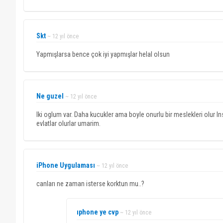
Skt
~ 12 yıl önce
Yapmışlarsa bence çok iyi yapmışlar helal olsun
Ne guzel
~ 12 yıl önce
Iki oglum var. Daha kucukler ama boyle onurlu bir meslekleri olur Ins
evlatlar olurlar umarim.
iPhone Uygulaması
~ 12 yıl önce
canları ne zaman isterse korktun mu..?
ıphone ye cvp
~ 12 yıl önce