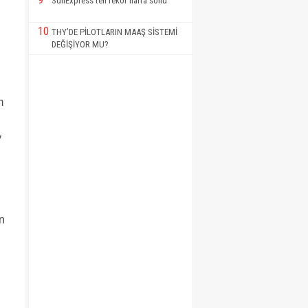
SunExpress’ten rekor hafta sonu
10
THY’DE PİLOTLARIN MAAŞ SİSTEMİ
DEĞİŞİYOR MU?
m
y
n