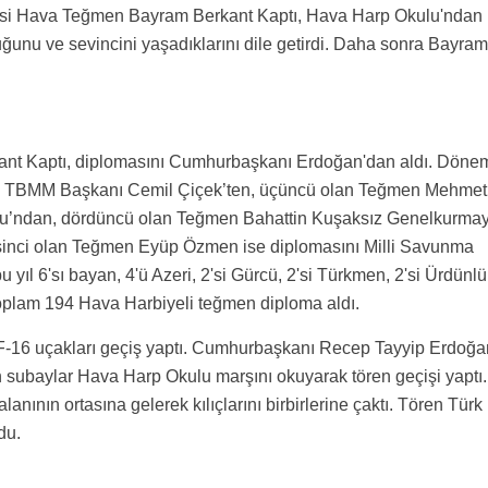
isi Hava Teğmen Bayram Berkant Kaptı, Hava Harp Okulu'ndan
ğunu ve sevincini yaşadıklarını dile getirdi. Daha sonra Bayram
nt Kaptı, diplomasını Cumhurbaşkanı Erdoğan'dan aldı. Döne
nı TBMM Başkanı Cemil Çiçek’ten, üçüncü olan Teğmen Mehmet
u’ndan, dördüncü olan Teğmen Bahattin Kuşaksız Genelkurma
şinci olan Teğmen Eyüp Özmen ise diplomasını Milli Savunma
 yıl 6'sı bayan, 4'ü Azeri, 2'si Gürcü, 2'si Türkmen, 2'si Ürdünlü
toplam 194 Hava Harbiyeli teğmen diploma aldı.
 F-16 uçakları geçiş yaptı. Cumhurbaşkanı Recep Tayyip Erdoğa
n subaylar Hava Harp Okulu marşını okuyarak tören geçişi yaptı.
nının ortasına gelerek kılıçlarını birbirlerine çaktı. Tören Türk
du.