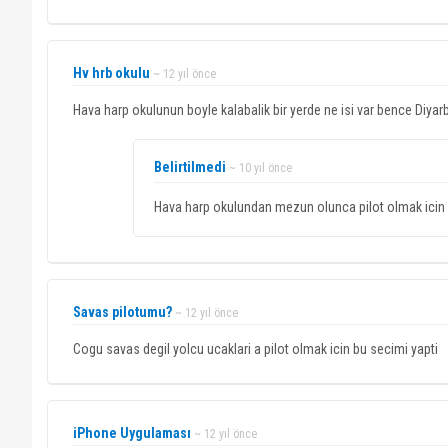
Hv hrb okulu
~ 12 yıl önce
Hava harp okulunun boyle kalabalik bir yerde ne isi var bence Diyar
Belirtilmedi
~ 10 yıl önce
Hava harp okulundan mezun olunca pilot olmak icin an
Savas pilotumu?
~ 12 yıl önce
Cogu savas degil yolcu ucaklari a pilot olmak icin bu secimi yapti
iPhone Uygulaması
~ 12 yıl önce