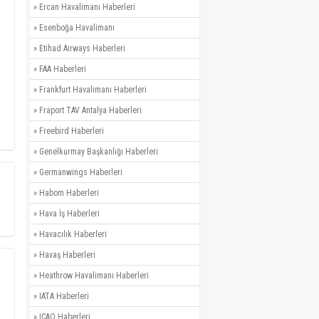
»
Ercan Havalimanı Haberleri
»
Esenboğa Havalimanı
»
Etihad Airways Haberleri
»
FAA Haberleri
»
Frankfurt Havalimanı Haberleri
»
Fraport TAV Antalya Haberleri
»
Freebird Haberleri
»
Genelkurmay Başkanlığı Haberleri
»
Germanwings Haberleri
»
Habom Haberleri
»
Hava İş Haberleri
»
Havacılık Haberleri
»
Havaş Haberleri
»
Heathrow Havalimanı Haberleri
»
IATA Haberleri
»
ICAO Haberleri