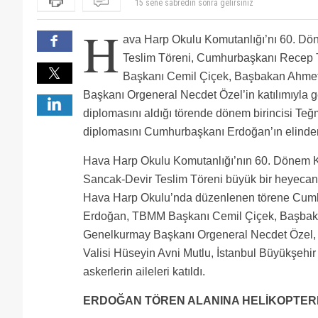
skl ile diğer zat-ı muhterem ? sizin airline planları
yapıyorsunuz
Yapmışlarsa bence çok iyi yapmışlar helal olsun
H
Iki oglum var. Daha kucukler ama boyle onurlu bir me
ava Harp Okulu Komutanlığı’nı 60. D
hayirli evlatlar olurlar umarim.
canları ne zaman isterse korktun mu..?
Nezaman saglık sorunum var deyip istafa edip pega
Teslim Töreni, Cumhurbaşkanı Recep
Kokenim Havaci diyor- sanki sorduk! sonra bakiyorsu
Başkanı Cemil Çiçek, Başbakan Ahme
sadece Universitelerin Havacilik bolumlerinden pilo
Hava harp okulunun boyle kalabalik bir yerde ne isi
Cogu savas degil yolcu ucaklari a pilot olmak icin b
Başkanı Orgeneral Necdet Özel’in katılımıyla g
Kağıttan kaplan diyen KANIBOZUK , buralarda gezindi
diplomasını aldığı törende dönem birincisi Te
yoksa biri kuyruğuna bastı da kuyruk acın mı var.
diplomasını Cumhurbaşkanı Erdoğan’ın elinden
Hava Harp Okulu Komutanlığı’nın 60. Dönem 
Sancak-Devir Teslim Töreni büyük bir heyecanla
Hava Harp Okulu’nda düzenlenen törene Cum
Erdoğan, TBMM Başkanı Cemil Çiçek, Başbak
Genelkurmay Başkanı Orgeneral Necdet Özel, İçi
Valisi Hüseyin Avni Mutlu, İstanbul Büyükşeh
askerlerin aileleri katıldı.
ERDOĞAN TÖREN ALANINA HELİKOPTER