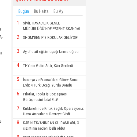
Bugün
Bu Hafta
Bu Ay
1
SİVİL HAVACILIK GENEL
u
MÜDÜRLÜĞÜ'NDE PATENT SKANDALI!
A-
2
SHGM'DEN PİS KOKULAR GELİYOR!
3
Ayjet'e ait eğitim uçağı kırıma uğradı
ı
4
THY’nin Geliri Arttı, Kârı Geriledi
5
İspanya ve Fransa'daki Görev Sona
Erdi: 4 Türk Uçağı Yurda Döndü
6
Pilotlar, Toplu İş Sözleşmesi
Görüşmesini İptal Etti!
7
Kırklareli'nde Kritik Sağlık Operasyonu:
Hava Ambulansı Devreye Girdi
e
8
KABİN TAVANINDAN SU DAMLADI; O
sızıntının nedeni belli oldu!
9