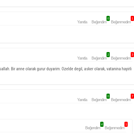
0
1
Yanıtla
Beğendim
Beğenmedim
2
3
Yanıtla
Beğendim
Beğenmedim
allah. Bir anne olarak gurur duyarim. Ozelde degil, asker olarak, vatanina hayirli
0
7
Yanıtla
Beğendim
Beğenmedim
4
1
Beğendim
Beğenmedim