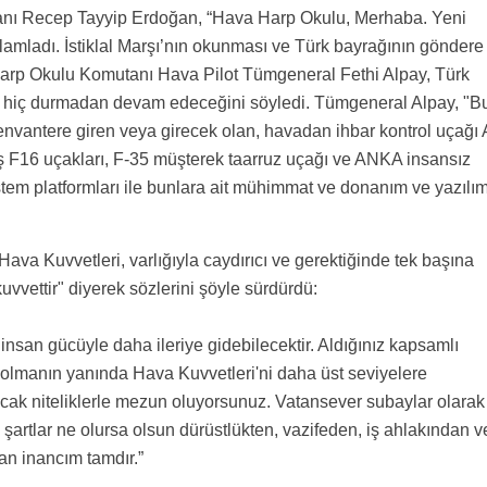
anı Recep Tayyip Erdoğan, “Hava Harp Okulu, Merhaba. Yeni
selamladı. İstiklal Marşı’nın okunması ve Türk bayrağının göndere
rp Okulu Komutanı Hava Pilot Tümgeneral Fethi Alpay, Türk
hiç durmadan devam edeceğini söyledi. Tümgeneral Alpay, "B
 envantere giren veya girecek olan, havadan ihbar kontrol uçağı 
iş F16 uçakları, F-35 müşterek taarruz uçağı ve ANKA insansız
stem platformları ile bunlara ait mühimmat ve donanım ve yazılım
va Kuvvetleri, varlığıyla caydırıcı ve gerektiğinde tek başına
kuvvettir" diyerek sözlerini şöyle sürdürdü:
 insan gücüyle daha ileriye gidebilecektir. Aldığınız kapsamlı
r olmanın yanında Hava Kuvvetleri'ni daha üst seviyelere
cak niteliklerle mezun oluyorsunuz. Vatansever subaylar olarak
şartlar ne olursa olsun dürüstlükten, vazifeden, iş ahlakından v
n inancım tamdır.”