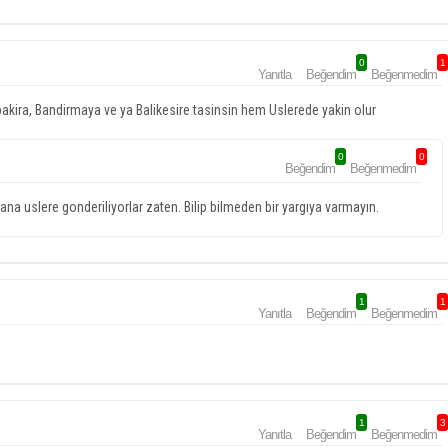
0
1
Yanıtla
Beğendim
Beğenmedim
bakira, Bandirmaya ve ya Balikesire tasinsin hem Uslerede yakin olur
0
0
Beğendim
Beğenmedim
a uslere gonderiliyorlar zaten. Bilip bilmeden bir yargıya varmayın.
1
1
Yanıtla
Beğendim
Beğenmedim
1
3
Yanıtla
Beğendim
Beğenmedim