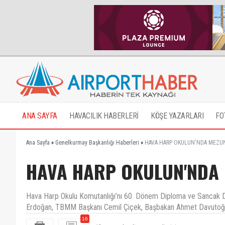
ANA SAYFA
HAVACILIK HABERLERİ
KÖŞE YAZARLARI
FO
Ana Sayfa
»
Genelkurmay Başkanlığı Haberleri
»
HAVA HARP OKULUN'NDA MEZUN
HAVA HARP OKULUN'NDA 
Hava Harp Okulu Komutanlığı’nı 60. Dönem Diploma ve Sancak De
Erdoğan, TBMM Başkanı Cemil Çiçek, Başbakan Ahmet Davutoğlu
15 sene sabredin sonra gelirsiniz
16