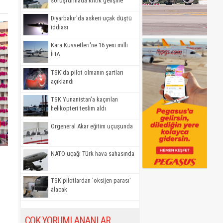
soruşturmada kritik gelişme
Diyarbakır'da askeri uçak düştü
iddiası
Kara Kuvvetleri'ne 16 yeni milli
İHA
TSK’da pilot olmanın şartları
açıklandı
TSK Yunanistan'a kaçırılan
helikopteri teslim aldı
Orgeneral Akar eğitim uçuşunda
NATO uçağı Türk hava sahasında
l
TSK pilotlardan 'oksijen parası'
alacak
ÇOK YORUMLANANLAR