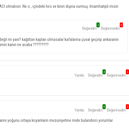
 olmalısın. Ne o , içindeki hırs ve kinin dışına vurmuş. Imamhatipli misin
1
0
Beğendim
Beğenmedim
değil mi yani? kağıttan kaplan olmasalar kafalarına çuval geçirip ankaranın
enin kanın ne acaba ?????????
4
1
Yanıtla
Beğendim
Beğenmedim
0
3
Yanıtla
Beğendim
Beğenmedim
de varını yoğunu ortaya koyanların mezuniyetine mide bulandırıcı yorumlar