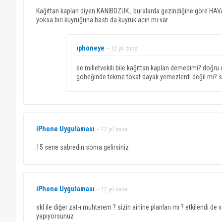
Kağıttan kaplan diyen KANIBOZUK , buralarda gezindiğine göre HAVACI
yoksa biri kuyruğuna bastı da kuyruk acın mı var.
ıphoneye
~ 12 yıl önce
ee milletvekili bile kağıttan kaplan demedimi? doğru 
göbeğinde tekme tokat dayak yemezlerdi değil mi? s
iPhone Uygulaması
~ 12 yıl önce
15 sene sabredin sonra gelirsiniz
iPhone Uygulaması
~ 12 yıl önce
skl ile diğer zat-ı muhterem ? sizin airline planları mı ? etkilendi 
yapıyorsunuz