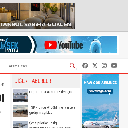
DİĞER HABERLER
0:41
I
Org. Hulusi Akar F-16 ile uçtu
TSK 4'üncü A400M'in envantere
p
girdiğini açıkladı
Şehit pilotlar ile ilgili