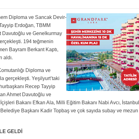
 mı ? etkilendi de varını yoğunu ortaya koyanların mezuniyetine mide bulandırıcı yorumlar
slekleri olur Insallah. Bir anne olarak gurur duyarim. Ozelde degil, asker olarak, vatanina
önem Diploma ve Sancak Devir-
susa CV verecekler acaba ?
 Tayyip Erdoğan, TBMM
n ya Harp okulundan terk, muhabereci, radarci veya Silahci, bence sivil havaciliga
t Davutoğlu ve Genelkurmay
t alacaksin
 var bence Diyarbakira, Bandirmaya ve ya Balikesire tasinsin hem Uslerede yakin olur
u secimi yapti
erçekleşti. 194 teğmenin
ğine göre HAVACI olmalısın. Ne o , içindeki hırs ve kinin dışına vurmuş. Imamhatipli misin
ğmen Bayram Berkant Kaptı,
 aldı.
Komutanlığı Diploma ve
 gerçekleşti. Yeşilyurt’taki
hurbaşkanı Recep Tayyip
an Ahmet Davutoğlu ve
şleri Bakanı Efkan Ala, Milli Eğitim Bakanı Nabi Avcı, İstanbu
ir Belediye Başkanı Kadir Topbaş ve çok sayıda subay ve mezun
LE GELDİ