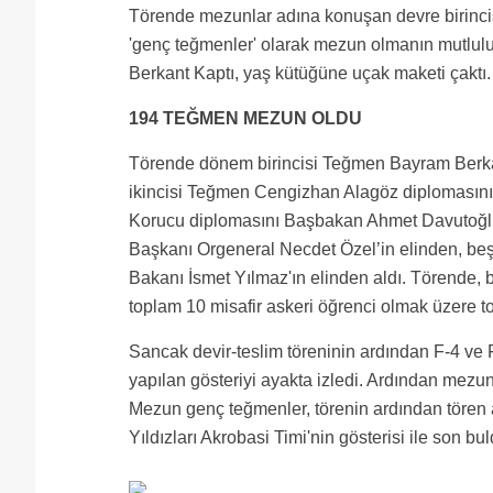
Törende mezunlar adına konuşan devre birinc
'genç teğmenler' olarak mezun olmanın mutlulu
Berkant Kaptı, yaş kütüğüne uçak maketi çaktı.
194 TEĞMEN MEZUN OLDU
Törende dönem birincisi Teğmen Bayram Berka
ikincisi Teğmen Cengizhan Alagöz diploması
Korucu diplomasını Başbakan Ahmet Davutoğl
Başkanı Orgeneral Necdet Özel’in elinden, be
Bakanı İsmet Yılmaz'ın elinden aldı. Törende, bu
toplam 10 misafir askeri öğrenci olmak üzere 
Sancak devir-teslim töreninin ardından F-4 ve
yapılan gösteriyi ayakta izledi. Ardından mezu
Mezun genç teğmenler, törenin ardından tören ala
Yıldızları Akrobasi Timi'nin gösterisi ile son bul