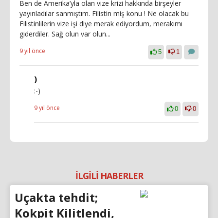
Ben de Amerika’yla olan vize krizi hakkında birşeyler
yayınladılar sanmıştım. Filistin miş konu ! Ne olacak bu
Filistinlilerin vize işi diye merak ediyordum, merakımı
giderdiler. Sağ olun var olun...
9 yıl önce
5
1
)
:-)
9 yıl önce
0
0
İLGİLİ HABERLER
Uçakta tehdit;
Kokpit Kilitlendi,