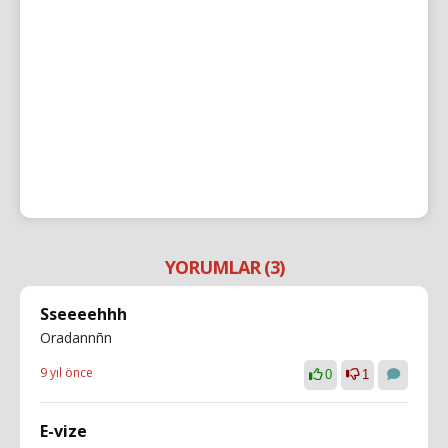
YORUMLAR (3)
Sseeeehhh
Oradannñn
9 yıl önce
0
1
E-vize