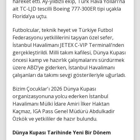
hareket etti. Ay-yıldızlı ekip, Türk Hava Yolları’na
ait TC-LJD tescilli Boeing 777-300ER tipi uçakla
Florida’ya uçtu.
Futbolcular, teknik heyet ve Türkiye Futbol
Federasyonu yetkililerini taşıyan özel sefer,
İstanbul Havalimanı JETEX C-VIP Terminali’nden
gerçekleştirildi. Milli takım kafilesi, Dünya Kupası
öncesi kamp ve hazırlık çalışmalarını sürdürmek
üzere ABD’ye giderken, İstanbul Havalimanı
çalışanları da takımı sevgi gösterileriyle uğurladı.
Bizim Çocuklar'ı 2026 Dünya Kupası
organizasyonuna yolcu ederken İstanbul
Havalimanı Mülki İdare Amiri İlker Haktan
Kaçmaz, IGA Pass Genel Müdürü Abdulkadir
Özkök ve yetkililer de hazır bulundu.
Dünya Kupası Tarihinde Yeni Bir Dönem