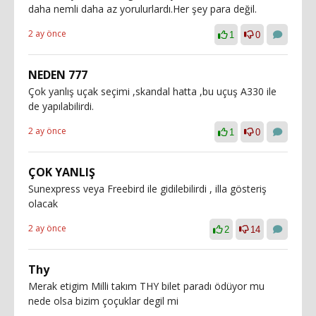
daha nemli daha az yorulurlardı.Her şey para değil.
2 ay önce
1
0
NEDEN 777
Çok yanlış uçak seçimi ,skandal hatta ,bu uçuş A330 ile
de yapılabilirdi.
2 ay önce
1
0
ÇOK YANLIŞ
Sunexpress veya Freebird ile gidilebilirdi , illa gösteriş
olacak
2 ay önce
2
14
Thy
Merak etigim Milli takım THY bilet paradı ödüyor mu
nede olsa bizim çoçuklar degil mi