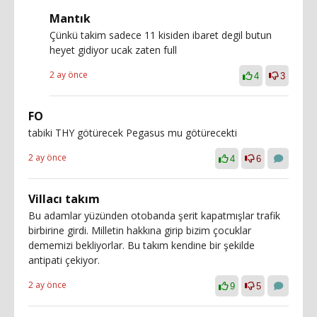
Mantık
Çünkü takim sadece 11 kisiden ibaret degil butun
heyet gidiyor ucak zaten full
2 ay önce
4
3
FO
tabiki THY götürecek Pegasus mu götürecekti
2 ay önce
4
6
Villacı takım
Bu adamlar yüzünden otobanda şerit kapatmışlar trafik
birbirine girdi. Milletin hakkına girip bizim çocuklar
dememizi bekliyorlar. Bu takım kendine bir şekilde
antipati çekiyor.
2 ay önce
9
5