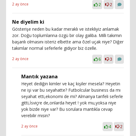
2 ay önce
2
2
Ne diyelim ki
Gösterişe neden bu kadar meraklı ve istekliyiz anlamak
zor. Doğu toplumlarına özgü bir olay galiba. Milli takımın
başarılı olmasını isteriz elbette ama õzel uçak niye? Diğer
takımlar normal seferlerle gidiyor biz özelle.
2 ay önce
6
3
Mantık yazana
Heyet dediğin kimler ve kaç kişiler mesela? Heyetin
ne işi var bu seyahatte? Futbolcular business da mı
seyahat etti,ekonomi de mi? Almanya tarifeli seferle
gitti,İsviçre de,onlarda heyet ! yok mu,yoksa niye
yok bizde niye var? Bu sorulara mantıkla cevap
verebilir misin?
2 ay önce
4
2