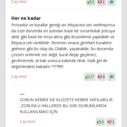
2 ay önce
5
1
Her ne kadar
Prosedür ve kurallar gereği wc ihtiyacına izin verilmiyorsa
da özel durumda en azından basit bir sorumluluk yolcuya
aittir gibi basit bir imza alma gibi düzenleme yapilabilir ve
ihtiyaca izin verilebilir. Resmen sınava girerken tuvaletin
gelmesi gibi bu olay da..Olabilir, yaşanabilir, bu durumda
çözüm üretmek zor değil, kural deyip geçilmez,
gecilmemeli, al bak sonuca kabinde idrar, hadi gel de
değerlendirin bakalım ????!!!!!!
2 ay önce
27
9
....
SORUN KEMER ISE KLOZETE KEMER YAPILABILIR
,ZORUNLU HALLERDE BU GIBI DURUMLARDA
KULLANILMASI IÇİN
2 ay önce
0
1