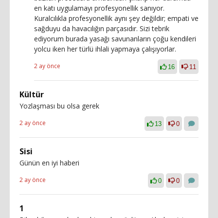
en katı uygulamayı profesyonellik sanıyor.
Kuralcılıkla profesyonellik aynı şey değildir; empati ve
sağduyu da havacılığın parçasıdır. Sizi tebrik
ediyorum burada yasağı savunanların çoğu kendileri
yolcu iken her türlü ihlali yapmaya çalışıyorlar.
2 ay önce
16
11
Kültür
Yozlaşması bu olsa gerek
2 ay önce
13
0
Sisi
Günün en iyi haberi
2 ay önce
0
0
1