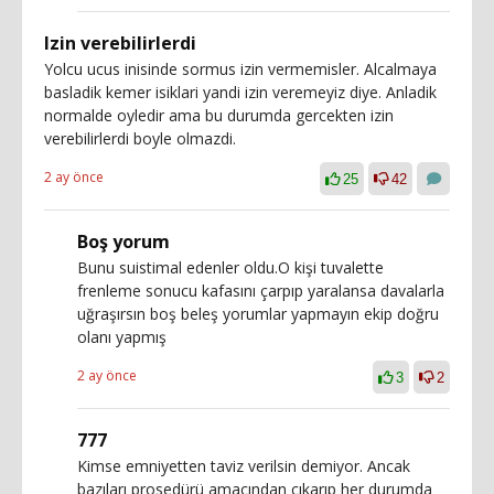
Izin verebilirlerdi
Yolcu ucus inisinde sormus izin vermemisler. Alcalmaya
basladik kemer isiklari yandi izin veremeyiz diye. Anladik
normalde oyledir ama bu durumda gercekten izin
verebilirlerdi boyle olmazdi.
2 ay önce
25
42
Boş yorum
Bunu suistimal edenler oldu.O kişi tuvalette
frenleme sonucu kafasını çarpıp yaralansa davalarla
uğraşırsın boş beleş yorumlar yapmayın ekip doğru
olanı yapmış
2 ay önce
3
2
777
Kimse emniyetten taviz verilsin demiyor. Ancak
bazıları prosedürü amacından çıkarıp her durumda