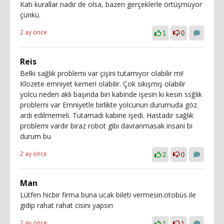
Katı kurallar nadir de olsa, bazen gerçeklerle örtüşmüyor
çünkü.
2 ay önce
1
0
Reis
Belki sağlık problemi var çişini tutamıyor olabilir mi!
Klozete emniyet kemeri olabilir. Çok sıkışmış olabilir
yolcu neden aklı başında biri kabinde işesin ki kesin ssğlık
problemi var Emniyetle birlikte yolcunun durumuda göz
ardı edilmemeli. Tutamadı kabine işedi. Hastadır sağlık
problemi vardır biraz robot gibi davranmasak insani bi
durum bu
2 ay önce
2
0
Man
Lütfen hicbir firma buna ucak bileti vermesin.otobüs ile
gidip rahat rahat cisini yapsın
2 ay önce
1
1