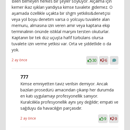
Bilen bilmeyen herkes bir şeyler söylüyor. Alçalma için
kemer ikaz ışıkları yandıysa kimse tuvalete gidemez. O
aşamada özellikle uçakta bir shgm yetkilisi&denetçisi
veya yol boyu denetim varsa o yolcuyu tuvalete alan
memuru, almasına izin veren amir veya kaptana ekip
terminalinin önünde istiklal marşını tersten okuturlar.
Kaptanın bir tek düz uçuşta hafif türbülans olursa
tuvalete izin verme yetkisi var. Orta ve şiddetlide o da
yok.
2 ay önce
30
6
777
Kimse emniyetten taviz verilsin demiyor. Ancak
bazıları prosedürü amacından çıkarıp her durumda
en katı uygulamayı profesyonellik sanıyor.
Kuralcılıkla profesyonellik aynı şey değildir; empati ve
sağduyu da havacılığın parçasıdır.
2 ay önce
9
9