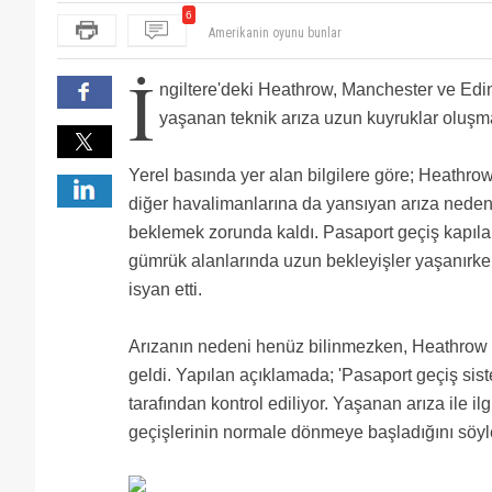
6
Aynısı İstanbul’da olsa çıkmıştı malum kesim “buraya
Turkiye 90li yillar anisi
İ
atatrük havalimanın eski hali.
ngiltere'deki Heathrow, Manchester ve Ed
Heryerde kaos var, geçen hafta benzin almak için ço
Pandemi de girince tabi uzun zamandır LHR de mağ
yaşanan teknik arıza uzun kuyruklar oluşm
Yerel basında yer alan bilgilere göre; Heathr
diğer havalimanlarına da yansıyan arıza nedeni
beklemek zorunda kaldı. Pasaport geçiş kapıla
gümrük alanlarında uzun bekleyişler yaşanırk
isyan etti.
Arızanın nedeni henüz bilinmezken, Heathrow
geldi. Yapılan açıklamada; 'Pasaport geçiş siste
tarafından kontrol ediliyor. Yaşanan arıza ile 
geçişlerinin normale dönmeye başladığını söyleye