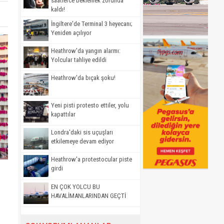
saatlerce beklemek zorunda
kaldı!
İngiltere'de Terminal 3 heyecanı;
Yeniden açılıyor
Heathrow'da yangın alarmı:
Yolcular tahliye edildi
Heathrow'da bıçak şoku!
Yeni pisti protesto ettiler, yolu
kapattılar
Londra'daki sis uçuşları
etkilemeye devam ediyor
Heathrow'a protestocular piste
girdi
EN ÇOK YOLCU BU
HAVALİMANLARINDAN GEÇTİ