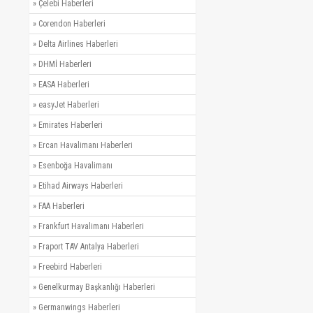
»
Çelebi Haberleri
»
Corendon Haberleri
»
Delta Airlines Haberleri
»
DHMİ Haberleri
»
EASA Haberleri
»
easyJet Haberleri
»
Emirates Haberleri
»
Ercan Havalimanı Haberleri
»
Esenboğa Havalimanı
»
Etihad Airways Haberleri
»
FAA Haberleri
»
Frankfurt Havalimanı Haberleri
»
Fraport TAV Antalya Haberleri
»
Freebird Haberleri
»
Genelkurmay Başkanlığı Haberleri
»
Germanwings Haberleri