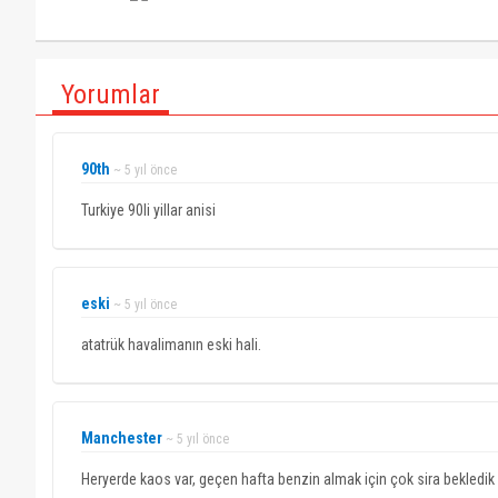
Yorumlar
90th
~ 5 yıl önce
Turkiye 90li yillar anisi
eski
~ 5 yıl önce
atatrük havalimanın eski hali.
Manchester
~ 5 yıl önce
Heryerde kaos var, geçen hafta benzin almak için çok sira bekledik