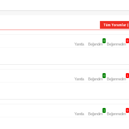
Tüm Yorumlar (
0
0
Yanıtla
Beğendim
Beğenmedim
0
1
Yanıtla
Beğendim
Beğenmedim
1
0
Yanıtla
Beğendim
Beğenmedim