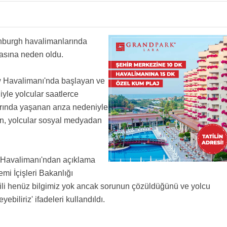
 hava limanı yapılırsa olacağı bu” demişti eminim :))))
inburgh havalimanlarında
k sira bekledik
duriyet yaşanmadı.
asına neden oldu.
ow Havalimanı'nda başlayan ve
yle yolcular saatlerce
rında yaşanan arıza nedeniyle
en, yolcular sosyal medyadan
 Havalimanı'ndan açıklama
mi İçişleri Bakanlığı
ilgili henüz bilgimiz yok ancak sorunun çözüldüğünü ve yolcu
biliriz' ifadeleri kullandıldı.