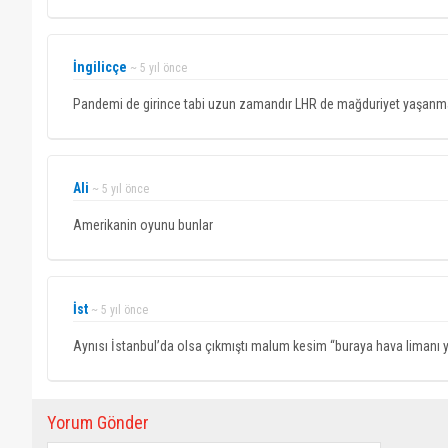
İngilicçe
~ 5 yıl önce
Pandemi de girince tabi uzun zamandır LHR de mağduriyet yaşanm
Ali
~ 5 yıl önce
Amerikanin oyunu bunlar
İst
~ 5 yıl önce
Aynısı İstanbul’da olsa çıkmıştı malum kesim “buraya hava limanı ya
Yorum Gönder