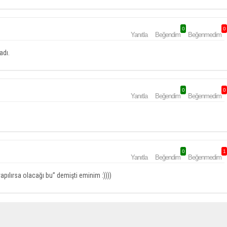
0
0
Yanıtla
Beğendim
Beğenmedim
adı.
0
0
Yanıtla
Beğendim
Beğenmedim
0
1
Yanıtla
Beğendim
Beğenmedim
pılırsa olacağı bu” demişti eminim :))))