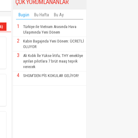
ÇOK YORUMLANANLAR
Bugün
Bu Hafta
Bu Ay
1
Türkiye ile Vietnam Arasında Hava
6)
Ulaşımında Yeni Dönem
2
Kabin Bagajında Yeni Dönem: ÜCRETLİ
OLUYOR
3
Ali Kıdık İle Yükse İrtifa; THY emekliye
ayrılan pilotlara 7 brüt maaş teşvik
verecek
4
SHGM'DEN PİS KOKULAR GELİYOR!