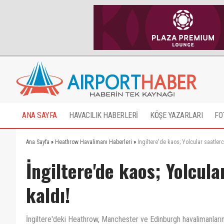
ANA SAYFA
HAVACILIK HABERLERİ
KÖŞE YAZARLARI
FO
Ana Sayfa
»
Heathrow Havalimanı Haberleri
»
İngiltere'de kaos; Yolcular saatle
İngiltere'de kaos; Yolcul
kaldı!
İngiltere'deki Heathrow, Manchester ve Edinburgh havalimanları