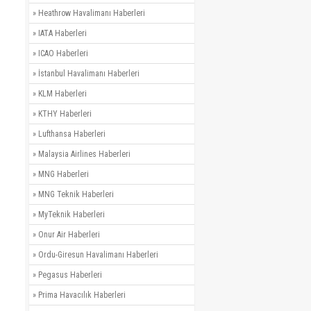
»
Heathrow Havalimanı Haberleri
»
IATA Haberleri
»
ICAO Haberleri
»
İstanbul Havalimanı Haberleri
»
KLM Haberleri
»
KTHY Haberleri
»
Lufthansa Haberleri
»
Malaysia Airlines Haberleri
»
MNG Haberleri
»
MNG Teknik Haberleri
»
MyTeknik Haberleri
»
Onur Air Haberleri
»
Ordu-Giresun Havalimanı Haberleri
n
»
Pegasus Haberleri
»
Prima Havacılık Haberleri