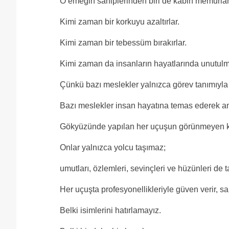
O emeğin sahiplerinden biri de kabin memurları
Kimi zaman bir korkuyu azaltırlar.
Kimi zaman bir tebessüm bırakırlar.
Kimi zaman da insanların hayatlarında unutulm
Çünkü bazı meslekler yalnızca görev tanımıyl
Bazı meslekler insan hayatına temas ederek a
Gökyüzünde yapılan her uçuşun görünmeyen ka
Onlar yalnızca yolcu taşımaz;
umutları, özlemleri, sevinçleri ve hüzünleri de ta
Her uçuşta profesyonellikleriyle güven verir, saki
Belki isimlerini hatırlamayız.