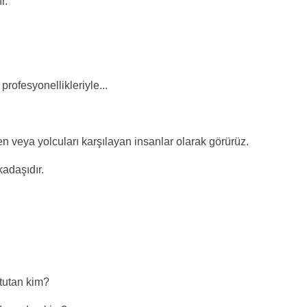
r.
rofesyonellikleriyle...
 veya yolcuları karşılayan insanlar olarak görürüz.
kadaşıdır.
 tutan kim?