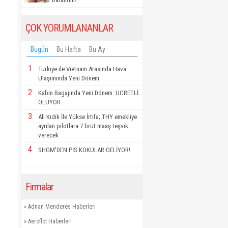
ÇOK YORUMLANANLAR
Bugün
Bu Hafta
Bu Ay
1
Türkiye ile Vietnam Arasında Hava
Ulaşımında Yeni Dönem
2
Kabin Bagajında Yeni Dönem: ÜCRETLİ
OLUYOR
3
Ali Kıdık İle Yükse İrtifa; THY emekliye
ayrılan pilotlara 7 brüt maaş teşvik
verecek
4
SHGM'DEN PİS KOKULAR GELİYOR!
Firmalar
»
Adnan Menderes Haberleri
»
Aeroflot Haberleri