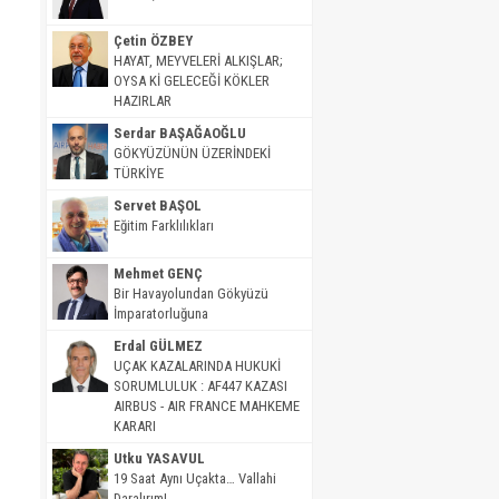
Çetin ÖZBEY
HAYAT, MEYVELERİ ALKIŞLAR;
OYSA Kİ GELECEĞİ KÖKLER
HAZIRLAR
Serdar BAŞAĞAOĞLU
GÖKYÜZÜNÜN ÜZERİNDEKİ
TÜRKİYE
Servet BAŞOL
Eğitim Farklılıkları
Mehmet GENÇ
Bir Havayolundan Gökyüzü
İmparatorluğuna
Erdal GÜLMEZ
UÇAK KAZALARINDA HUKUKİ
SORUMLULUK : AF447 KAZASI
AIRBUS - AIR FRANCE MAHKEME
KARARI
Utku YASAVUL
19 Saat Aynı Uçakta… Vallahi
Daralırım!