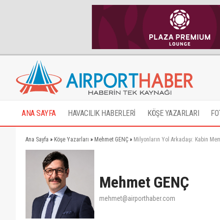
ANA SAYFA
HAVACILIK HABERLERİ
KÖŞE YAZARLARI
FO
Ana Sayfa
»
Köşe Yazarları
»
Mehmet GENÇ
»
Milyonların Yol Arkadaşı: Kabin Mem
Mehmet GENÇ
mehmet@airporthaber.com