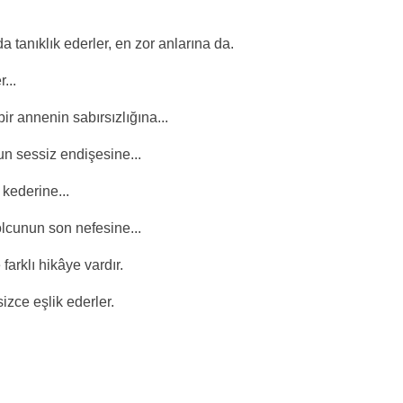
 tanıklık ederler, en zor anlarına da.
...
r annenin sabırsızlığına...
n sessiz endişesine...
 kederine...
olcunun son nefesine...
arklı hikâye vardır.
izce eşlik ederler.