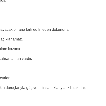
dır.
ayacak bir ana fark edilmeden dokunurlar.
a açıklanamaz.
nlam kazanır.
hramanları vardır.
şırlar.
n duruşlarıyla güç verir, insanlıklarıyla iz bırakırlar.