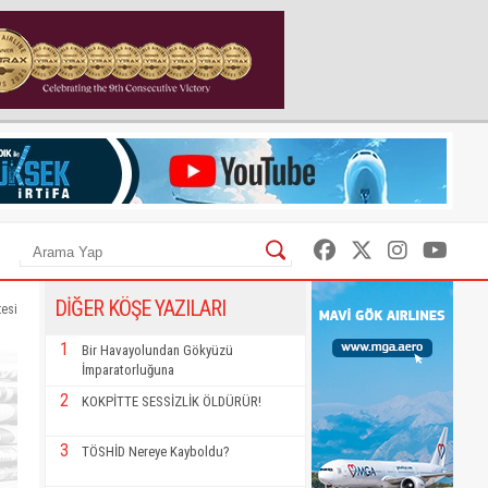
DİĞER KÖŞE YAZILARI
tesi
1
Bir Havayolundan Gökyüzü
İmparatorluğuna
2
KOKPİTTE SESSİZLİK ÖLDÜRÜR!
3
TÖSHİD Nereye Kayboldu?