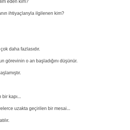
rdım eden kim?
nın ihtiyaçlarıyla ilgilenen kim?
ok daha fazlasıdır.
n görevinin o an başladığını düşünür.
şlamıştır.
ir kapı...
lerce uzakta geçirilen bir mesai...
ılır.