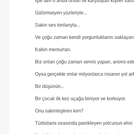
İşte tam o anda onları ilk karşılayan kişiler vardı
Gülümseyen yüzleriyle...
Sakin ses tonlarıyla...
Ve çoğu zaman kendi yorgunluklarını saklayan p
Kabin memurları.
Biz onları çoğu zaman servis yapan, anons eden
Oysa gerçekte onlar milyonlarca insanın yol ar
Bir düşünün...
Bir çocuk ilk kez uçağa biniyor ve korkuyor.
Onu sakinleştiren kim?
Türbülans sırasında panikleyen yolcunun elini