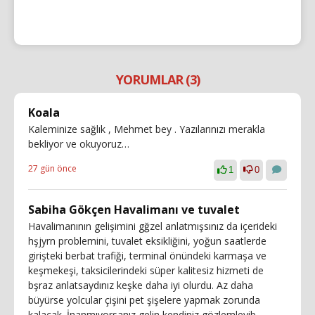
YORUMLAR (3)
Koala
Kaleminize sağlık , Mehmet bey . Yazılarınızı merakla
bekliyor ve okuyoruz…
27 gün önce
1
0
Sabiha Gökçen Havalimanı ve tuvalet
Havalimanının gelişimini gğzel anlatmışsınız da içerideki
hşjyrn problemini, tuvalet eksikliğini, yoğun saatlerde
girişteki berbat trafiği, terminal önündeki karmaşa ve
keşmekeşi, taksicilerindeki süper kalitesiz hizmeti de
bşraz anlatsaydınız keşke daha iyi olurdu. Az daha
büyürse yolcular çişini pet şişelere yapmak zorunda
kalacak. İnanmıyorsanız gelin kendiniz gözlemleyib...