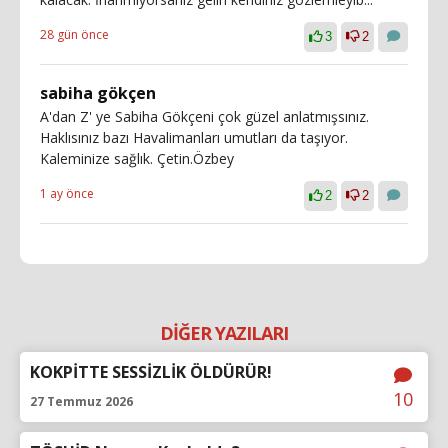
28 gün önce
3
2
sabiha gökçen
A'dan Z' ye Sabiha Gökçeni çok güzel anlatmışsınız.
Haklısınız bazı Havalimanları umutları da taşıyor.
Kaleminize sağlık. Çetin.Özbey
1 ay önce
2
2
DİĞER YAZILARI
KOKPİTTE SESSİZLİK ÖLDÜRÜR!
10
27 Temmuz 2026