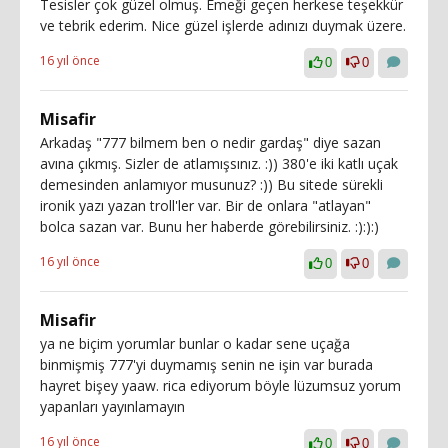
Tesisler çok güzel olmuş. Emeği geçen herkese teşekkür
ve tebrik ederim. Nice güzel işlerde adınızı duymak üzere.
16 yıl önce
0
0
Misafir
Arkadaş "777 bilmem ben o nedir gardaş" diye sazan
avına çıkmış. Sizler de atlamışsınız. :)) 380'e iki katlı uçak
demesinden anlamıyor musunuz? :)) Bu sitede sürekli
ironik yazı yazan troll'ler var. Bir de onlara "atlayan"
bolca sazan var. Bunu her haberde görebilirsiniz. :):):)
16 yıl önce
0
0
Misafir
ya ne biçim yorumlar bunlar o kadar sene uçağa
binmişmiş 777'yi duymamış senin ne işin var burada
hayret bişey yaaw. rica ediyorum böyle lüzumsuz yorum
yapanları yayınlamayın
16 yıl önce
0
0