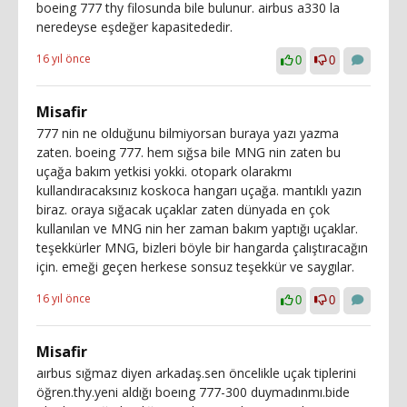
boeing 777 thy filosunda bile bulunur. airbus a330 la
neredeyse eşdeğer kapasitededir.
16 yıl önce
0
0
Misafir
777 nin ne olduğunu bilmiyorsan buraya yazı yazma
zaten. boeing 777. hem sığsa bile MNG nin zaten bu
uçağa bakım yetkisi yokki. otopark olarakmı
kullandıracaksınız koskoca hangarı uçağa. mantıklı yazın
biraz. oraya sığacak uçaklar zaten dünyada en çok
kullanılan ve MNG nin her zaman bakım yaptığı uçaklar.
teşekkürler MNG, bizleri böyle bir hangarda çalıştıracağın
için. emeği geçen herkese sonsuz teşekkür ve saygılar.
16 yıl önce
0
0
Misafir
aırbus sığmaz diyen arkadaş.sen öncelikle uçak tiplerini
öğren.thy.yeni aldığı boeıng 777-300 duymadınmı.bide