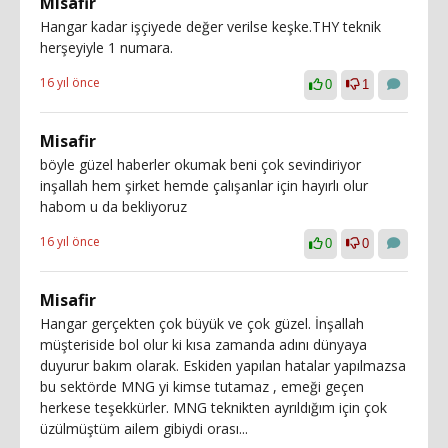
Misafir
Hangar kadar işçiyede değer verilse keşke.THY teknik
herşeyiyle 1 numara.
16 yıl önce
0
1
Misafir
böyle güzel haberler okumak beni çok sevindiriyor
inşallah hem şirket hemde çalışanlar için hayırlı olur
habom u da bekliyoruz
16 yıl önce
0
0
Misafir
Hangar gerçekten çok büyük ve çok güzel. İnşallah
müşteriside bol olur ki kısa zamanda adını dünyaya
duyurur bakım olarak. Eskiden yapılan hatalar yapılmazsa
bu sektörde MNG yi kimse tutamaz , emeği geçen
herkese teşekkürler. MNG teknikten ayrıldığım için çok
üzülmüştüm ailem gibiydi orası...