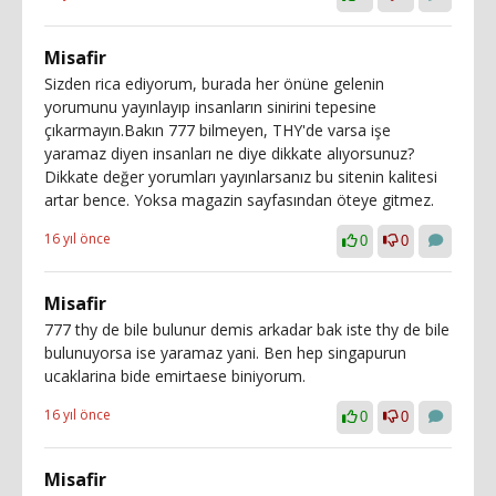
Misafir
Sizden rica ediyorum, burada her önüne gelenin
yorumunu yayınlayıp insanların sinirini tepesine
çıkarmayın.Bakın 777 bilmeyen, THY'de varsa işe
yaramaz diyen insanları ne diye dikkate alıyorsunuz?
Dikkate değer yorumları yayınlarsanız bu sitenin kalitesi
artar bence. Yoksa magazin sayfasından öteye gitmez.
16 yıl önce
0
0
Misafir
777 thy de bile bulunur demis arkadar bak iste thy de bile
bulunuyorsa ise yaramaz yani. Ben hep singapurun
ucaklarina bide emirtaese biniyorum.
16 yıl önce
0
0
Misafir