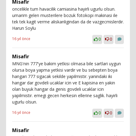
Misafir
oncelikle tum havacilik camiasina hayirli ugurlu olsun.
umarim gelen musterilere bozuk fotokopi makinasi ile
tek tek kagit verme aliskanligindan da de vazgecmislerdir.
Harun Soylu
16 yıl önce
0
0
Misafir
MNG'nin 777'ye bakim yetkisi olmasa bile sartlari uygun
olursa boya yapma yetkisi vardir ve bu sebepten boya
hangari 777 sigacak sekilde yapilmistir. yanindaki iki
hangar dar govdeli ucaklar icin ve E kapisina en yakin
olan buyuk hangar da genis govdeli ucaklar icin
yapilmistir. emegi gecen herkesin ellerine saglik. hayirli
ugurlu olsun.
16 yıl önce
0
0
Misafir