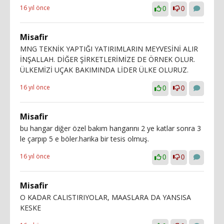
16 yıl önce
0
0
Misafir
MNG TEKNİK YAPTIĞI YATIRIMLARIN MEYVESİNİ ALIR
İNŞALLAH. DİĞER ŞİRKETLERİMİZE DE ÖRNEK OLUR.
ÜLKEMİZİ UÇAK BAKIMINDA LİDER ÜLKE OLURUZ.
16 yıl önce
0
0
Misafir
bu hangar diğer özel bakım hangarını 2 ye katlar sonra 3
le çarpıp 5 e böler.harika bir tesis olmuş.
16 yıl önce
0
0
Misafir
O KADAR CALISTIRIYOLAR, MAASLARA DA YANSISA
KESKE