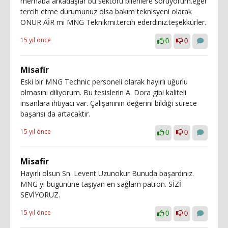
merhaba arkadaşlar bu sektörü bilenlere soruyorum.eğer
tercih etme durumunuz olsa bakım teknisyeni olarak
ONUR AİR mi MNG Teknikmi.tercih ederdiniz.teşekkürler.
15 yıl önce
0
0
Misafir
Eski bir MNG Technic personeli olarak hayırlı uğurlu
olmasını diliyorum. Bu tesislerin A. Dora gibi kaliteli
insanlara ihtiyacı var. Çalışanının değerini bildiği sürece
başarısı da artacaktır.
15 yıl önce
0
0
Misafir
Hayırlı olsun Sn. Levent Uzunokur Bunuda başardınız.
MNG yi bugününe taşıyan en sağlam patron. SİZİ
SEVİYORUZ.
15 yıl önce
0
0