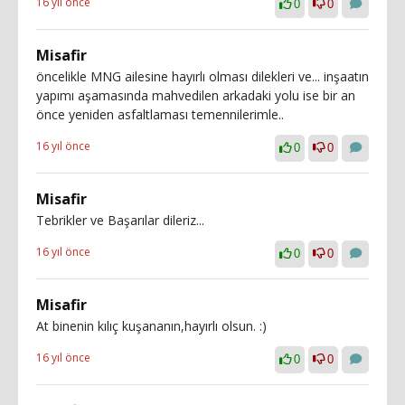
16 yıl önce
0
0
Misafir
öncelikle MNG ailesine hayırlı olması dilekleri ve... inşaatın
yapımı aşamasında mahvedilen arkadaki yolu ise bir an
önce yeniden asfaltlaması temennilerimle..
16 yıl önce
0
0
Misafir
Tebrikler ve Başarılar dileriz...
16 yıl önce
0
0
Misafir
At binenin kılıç kuşananın,hayırlı olsun. :)
16 yıl önce
0
0