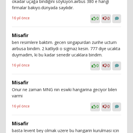
okadar uçağa bindiğini söylüyon.aırbus 380 e hangi
firmalar bakıyo.dünyada sayılıdır.
16 yıl önce
0
0
Misafir
ben resimlere baktim. gecen singapurdan zurihe uctum
airbusa bindim. 2 katliydi o sigmaz kesin. 777 diye ucakta
duymadim, ki bu kadar senedir ucaklara bindim.
16 yıl önce
0
0
Misafir
Onur ne zaman MNG nin eswki hangarina geciyor bilen
varmi
16 yıl önce
0
0
Misafir
basta levent bey olmak uzere bu hangarin kurulmasi icin