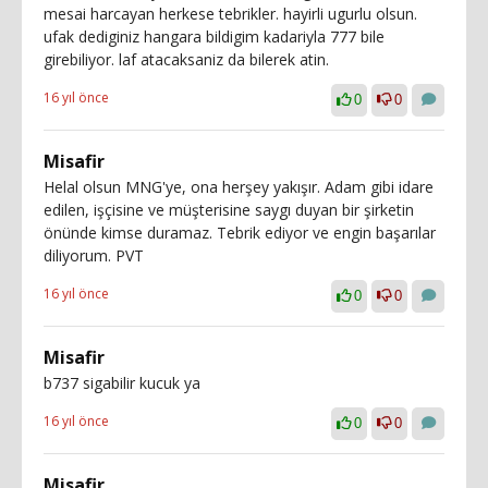
mesai harcayan herkese tebrikler. hayirli ugurlu olsun.
ufak dediginiz hangara bildigim kadariyla 777 bile
girebiliyor. laf atacaksaniz da bilerek atin.
16 yıl önce
0
0
Misafir
Helal olsun MNG'ye, ona herşey yakışır. Adam gibi idare
edilen, işçisine ve müşterisine saygı duyan bir şirketin
önünde kimse duramaz. Tebrik ediyor ve engin başarılar
diliyorum. PVT
16 yıl önce
0
0
Misafir
b737 sigabilir kucuk ya
16 yıl önce
0
0
Misafir