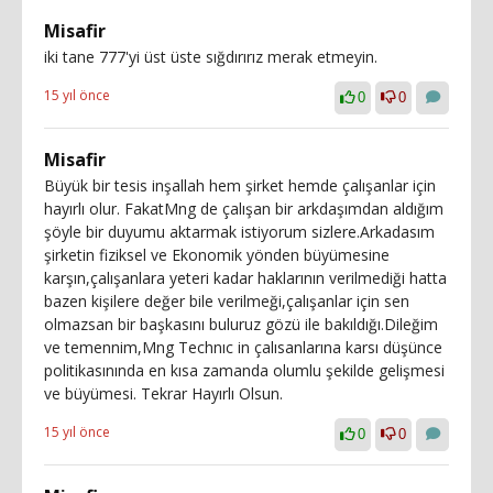
Misafir
iki tane 777'yi üst üste sığdırırız merak etmeyin.
15 yıl önce
0
0
Misafir
Büyük bir tesis inşallah hem şirket hemde çalışanlar için
hayırlı olur. FakatMng de çalışan bir arkdaşımdan aldığım
şöyle bir duyumu aktarmak istiyorum sizlere.Arkadasım
şirketin fiziksel ve Ekonomik yönden büyümesine
karşın,çalışanlara yeteri kadar haklarının verilmediği hatta
bazen kişilere değer bile verilmeği,çalışanlar için sen
olmazsan bir başkasını buluruz gözü ile bakıldığı.Dileğim
ve temennim,Mng Technıc in çalısanlarına karsı düşünce
politikasınında en kısa zamanda olumlu şekilde gelişmesi
ve büyümesi. Tekrar Hayırlı Olsun.
15 yıl önce
0
0