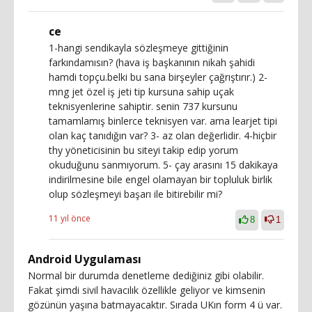
ce
1-hangi sendikayla sözleşmeye gittiğinin
farkındamısın? (hava iş başkanının nikah şahidi
hamdi topçu.belki bu sana birşeyler çağrıştırır.) 2-
mng jet özel iş jeti tip kursuna sahip uçak
teknisyenlerine sahiptir. senin 737 kursunu
tamamlamış binlerce teknisyen var. ama learjet tipi
olan kaç tanıdığın var? 3- az olan değerlidir. 4-hiçbir
thy yöneticisinin bu siteyi takip edip yorum
okuduğunu sanmıyorum. 5- çay arasını 15 dakikaya
indirilmesine bile engel olamayan bir topluluk birlik
olup sözleşmeyi başarı ile bitirebilir mi?
11 yıl önce
8
1
Android Uygulaması
Normal bir durumda denetleme dediğiniz gibi olabilir.
Fakat şimdi sivil havacılık özellikle geliyor ve kimsenin
gözünün yaşına batmayacaktır. Sırada UKın form 4 ü var.