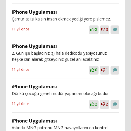
iPhone Uygulaması
Çamur at izi kalsın insan ekmek yediği yere pislemez.
11 yıl önce
3
0
iPhone Uygulaması
2. Gün işe başladınız :)) hala dedikodu yapıyosunuz.
Keşke izin alarak gitseydiniz güzel anılacaktınız
11 yıl önce
6
1
iPhone Uygulaması
Dünkü çocuğu genel müdür yaparsan olacağı budur
11 yıl önce
2
2
iPhone Uygulaması
Aslında MNG patronu MNG havayollarını da kontrol