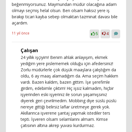
beğenmiyorsunuz. Maymundan müdür olacağına adam
olmayı seçmiş helal olsun. Ben olsam haksız yere iş
bırakıp ticari kayba sebep olmaktan tazminat davası bile
açardım.
11 yıl önce
5
4
Çalışan
24 yıllık işçiyim! Benim ahlak anlayışım, ekmek
yediğim yere pislememek olduğu için afedersiniz!
Zorlu müdürlerle çok düşük maaşlara çalıştığım da
oldu, 6 ay maaş alamadığım da. Ama seçim hakkım
vardı. Bazen kaldım, bazen gittim. İşe şerefimle
girdim, edebimle çıktım! Hiç işsiz kalmadım, hiçbir
işyerinden eski işyeriniz ile sorun yaşamışsınız
diyerek geri çevrilmedim. Mobbing diye süslü püslü
nereye gittiği belirsiz laflar üretmeye gerek yok.
Akıllarınca işverene şantaj yapmak istediler ters
tepti. İşveren olsam selamlarını almam. Kimse
çatısının altına akrep yuvası kurdurmaz.