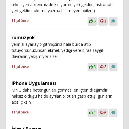
teknisyen abilerimizide kınıyorum.yeri geldimi astronot
yeri geldimi okuma yazma bilemeyen abiler :)
11 yıl önce
3
1
rumuzyok
yerinizi ayarlayıp gitmişsiniz hala burda atıp
tutuyorsunuz.insan ekmek yediği yere biraz saygılı
davranır!,yakışmıyor size...
11 yıl önce
5
3
iPhone Uygulaması
MNG daha beter günleri görmesi en içten dileğimdir,
haksız olduğu halde ayrılan pilotları gasp ettiği günlerin
acısı çıksın.
11 yıl önce
2
6