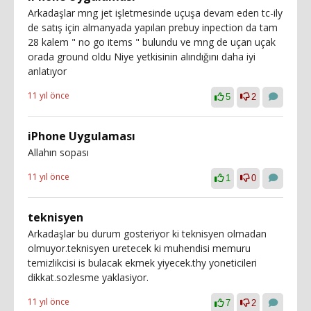
Arkadaşlar mng jet işletmesinde uçuşa devam eden tc-ily
de satış için almanyada yapılan prebuy inpection da tam
28 kalem " no go items " bulundu ve mng de uçan uçak
orada ground oldu Niye yetkisinin alındığını daha iyi
anlatıyor
11 yıl önce
5
2
iPhone Uygulaması
Allahın sopası
11 yıl önce
1
0
teknisyen
Arkadaşlar bu durum gosteriyor ki teknisyen olmadan
olmuyor.teknisyen uretecek ki muhendisi memuru
temizlikcisi is bulacak ekmek yiyecek.thy yoneticileri
dikkat.sozlesme yaklasiyor.
11 yıl önce
7
2