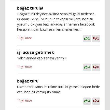
boğaz turuna
Boğaz turu deyince aklıma seabird geldi nedense.
Oradaki Genel Müdür'ün teknesi mi vardı ne? Bu
yorumu okuyan bazı arkadaşlar hemen facebook
hesaplarından bazı resimleri silerler kesin.
11 yıl önce
1
1
işi ucuza getirmek
Yakınlarında oto sanayi var mı?
11 yıl önce
4
0
boğaz turu
Üzme tatlı canını bi tekne turu bi yemek akşam birde
otel hop alı vermişsin onayı.
11 yıl önce
4
4