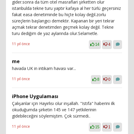
gider.sonra da tüm otel masraflari şirketten olur
istanbulda tekne turu yaptır kafaya al her türlü geçersiniz
fakat easa denetiminde bu hiçte kolay değil.zorlu
süreçlerin başlangıcı demektir. Kapanan bir yeri tekrar
açmak tekrar denetimden geçmek kolay değil. Tekne
turu dediğim de yaz aylarında olur.Selametle.
11 yıl önce
14
4
me
havada UK in intikam havası var...
11 yıl önce
8
0
iPhone Uygulaması
Çalışanlar için Hayırlısı olur inşallah. "Istifa" haberini ilk
okuduğumda şirketin 145 ve 147 yetkilerinin
gidebileceğini söylemiştim. Çok sürmedi..
11 yıl önce
15
1