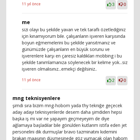
11 yıl önce
3
0
me
sizi olayı bu şekilde yavan ve tek taraflı özetlediğiniz
için kınamıyorum bile. çalışanların işveren karşısında
boyun eğmemelerini bu şekilde yansıtmanız ve
günümüzde çalışanların en büyük sorunu ve
işverenlere karşı en çaresiz kaldıkları mobbing i bu
şekilde tanımlamanıza söylenecek bir kelime yok...siz
işveren olmalısınız...emekçi değilsiniz..
11 yıl önce
2
0
mng teknisyenlere
şimdi sıra bizim mng-hobom yada thy tekniğe geçecek
aday adayı teknisyenlerde desem daha şimdiden hepsi
başka iş mi var ne yapayım geçmeyeyim de diye
ağlamaya başladılar bile gönülden kutlarım istifa eden jet
personelini dik durmuşlar bravo tazminatını kıdemini
brakan maaşının düşmesinede göz yumacak olan habom