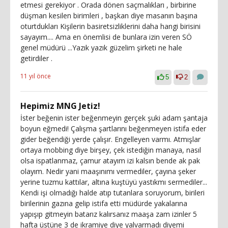
etmesi gerekiyor . Orada dönen saçmalıkları , birbirine
düşman kesilen birimleri , başkan diye masanın başına
oturtdukları Kişilerin basiretsizliklerini daha hangi birisini
sayayım.... Ama en önemlisi de bunlara izin veren SÖ
genel müdürü ...Yazık yazık güzelim şirketi ne hale
getirdiler .
11 yıl önce
5
2
Hepimiz MNG Jetiz!
İster beğenin ister beğenmeyin gerçek şuki adam şantaja
boyun eğmedi! Çalışma şartlarını beğenmeyen istifa eder
gider beğendiği yerde çalışır. Engelleyen varmı. Atmışlar
ortaya mobbing diye birşey, çek istediğin manaya, nasıl
olsa ispatlanmaz, çamur atayım izi kalsın bende ak pak
olayım. Nedir yani maaşınımı vermediler, çayına şeker
yerine tuzmu kattılar, altına kuştüyü yastıkmı sermediler...
Kendi işi olmadığı halde atıp tutanlara soruyorum, birileri
birilerinin gazına gelip istifa etti müdürde yakalarına
yapışıp gitmeyin batarız kalırsanız maaşa zam izinler 5
hafta üstüne 3 de ikramiye diye yalvarmadı diyemi