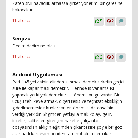
Zaten sivil havacılık almazsa şirket yönetimi bir çaresine
bakacaktır.
11 yıl önce
5
2
Senjizu
Dedim dedim ne oldu
11 yıl önce
2
0
Android Uygulaması
Part 145 yetkisinin elinden alınması demek sirketin geçici
süre ile kapanması demektir. Ellerinde is var ama işi
yapacak yetki yok demektir. Iki önemli bulgu vardır. Biri
uçuşu tehlikeye atmak, diğeri tesis ve teçhizat eksikliğin
giderilmemesidir.bunlardan en önemlisi de easa'nin
verdiği yetkidir. Shgmden yetkiyi almak kolay, gelir,
inceler, kaliteden girer ,muhasebe çalışanlari
dosyasından aldığın eğitimden çıkar tesise şöyle bir göz
atar hadi kardeşim benden tam not aldın der çıkar