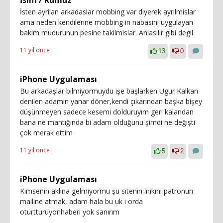
İsim / Rumuz
İsten ayrilan arkadaslar mobbing var diyerek ayrilmislar
ama neden kendilerine mobbing in nabasini uygulayan
bakim mudurunun pesine takilmislar. Anlasilir gibi degil.
11 yıl önce
13
0
iPhone Uygulaması
Bu arkadaşlar bilmiyormuydu işe başlarken Ugur Kalkan
denilen adamın yanar döner,kendi çıkarından başka bişey
düşünmeyen sadece kesemi dolduruyım geri kalandan
bana ne mantığında bi adam olduğunu şimdi ne değişti
çok merak ettim
11 yıl önce
5
2
iPhone Uygulaması
Kimsenin aklına gelmiyormu şu sitenin linkini patronun
mailine atmak, adam hala bu uk ı orda
oturtturuyor!haberi yok sanırım