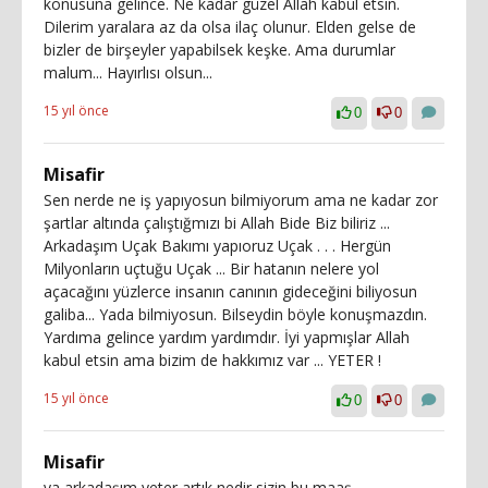
konusuna gelince. Ne kadar güzel Allah kabul etsin.
Dilerim yaralara az da olsa ilaç olunur. Elden gelse de
bizler de birşeyler yapabilsek keşke. Ama durumlar
malum... Hayırlısı olsun...
15 yıl önce
0
0
Misafir
Sen nerde ne iş yapıyosun bilmiyorum ama ne kadar zor
şartlar altında çalıştığmızı bi Allah Bide Biz biliriz ...
Arkadaşım Uçak Bakımı yapıoruz Uçak . . . Hergün
Milyonların uçtuğu Uçak ... Bir hatanın nelere yol
açacağını yüzlerce insanın canının gideceğini biliyosun
galiba... Yada bilmiyosun. Bilseydin böyle konuşmazdın.
Yardıma gelince yardım yardımdır. İyi yapmışlar Allah
kabul etsin ama bizim de hakkımız var ... YETER !
15 yıl önce
0
0
Misafir
ya arkadaşım yeter artık nedir sizin bu maaş