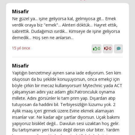
Misafir
Ne güzel ya... işine geliyorsa kal, gelmiyosa git... Emek
verdik oraya biz "emek"... Alınteri döktük... Hayret ettik,
sabrettik. Dudağımızı ısırdık... Kimseye de işine geliyorsa
demedik... Hoş sen ne anlarsın...
15 yıl önce
0
0
Misafir
Yaptığın benzetmeyi aynen sana iade ediyorum. Sen kim
oluyosun da bu şekilde konuşuyorsun, onca emekçi için
böyle çirkin bir mecaz kullanıyorsun! Mytechnic yada ACT
çalışanıysan adını yaz adam gibi.Patronculuk oynama
millete. Adını görsünler ki tam prim yap. Dışardan atıp
tutuyosan da haddini bil. Terbiyesizliğin lüzumu yok. 2
Aylık maaş içeri girmek üzere.Evine ekmek alamayan
insanlar var. Ne kadar ağır şartlar diyorsun. Uçak bakımı
yapıyoruz bisiklet değil... Davulun sesi uzaktan hoş gelir.
Bu tartışmanın yeri burası değil dersin olur biter. Yardım