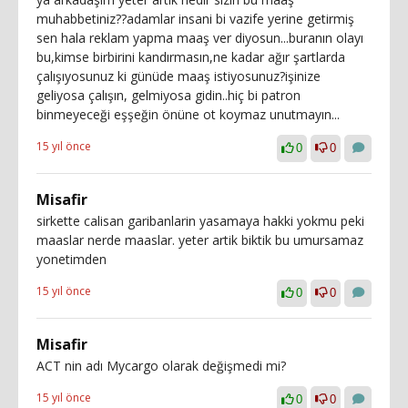
muhabbetiniz??adamlar insani bi vazife yerine getirmiş
sen hala reklam yapma maaş ver diyosun...buranın olayı
bu,kimse birbirini kandırmasın,ne kadar ağır şartlarda
çalışıyosunuz ki günüde maaş istiyosunuz?işinize
geliyosa çalışın, gelmiyosa gidin..hiç bi patron
binmeyeceği eşşeğin önüne ot koymaz unutmayın...
15 yıl önce
0
0
Misafir
sirkette calisan garibanlarin yasamaya hakki yokmu peki
maaslar nerde maaslar. yeter artik biktik bu umursamaz
yonetimden
15 yıl önce
0
0
Misafir
ACT nin adı Mycargo olarak değişmedi mi?
15 yıl önce
0
0