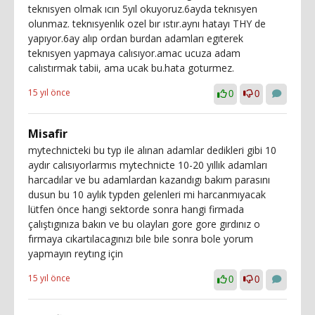
teknısyen olmak ıcın 5yıl okuyoruz.6ayda teknısyen
olunmaz. teknısyenlık ozel bır ıstır.aynı hatayı THY de
yapıyor.6ay alıp ordan burdan adamları egıterek
teknısyen yapmaya calısıyor.amac ucuza adam
calıstırmak tabii, ama ucak bu.hata goturmez.
15 yıl önce
0
0
Misafir
mytechnicteki bu typ ile alınan adamlar dedikleri gibi 10
aydır calısıyorlarmıs mytechnicte 10-20 yıllık adamları
harcadılar ve bu adamlardan kazandıgı bakım parasını
dusun bu 10 aylık typden gelenleri mi harcanmıyacak
lütfen önce hangi sektorde sonra hangi firmada
çalıştıgınıza bakın ve bu olayları gore gore gırdınız o
fırmaya cıkartılacagınızı bıle bıle sonra bole yorum
yapmayın reytıng için
15 yıl önce
0
0