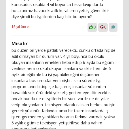
konusudur. okulda 4 yıl boyunca tekrarlayıp durdu
hocalarımız havacılıkta ilk kural emniyettir, güvenliktir
diye şimdi bu typlilerden kaçı bilir bu ayrımı?!
15 yıl önce
0
0
Misafir
bu düzen bir yerde patlak verecekti.. çünkü ortada hiç de
adil olmayan bir durum var. 4 yıl boyunca bu okulu
okuyan insanların emekleri heba edilip 6 ayda bu eğitim
verilirse hem o okul okuyan isanlara yazıktır hem de 6
aylık bir eğitimle bu işi yapabileceğini düşünenen
insanlara bos umutlar verilmiştir.. kısa sürede typ
programlarını bitirip işe başlamış insanlar yüzünden
havacılık sektöründeki yükseliş gerilemeye dönecektir.
ancak bunda ne o typlilerin bir sucu vardır ne de yıllar
verip okuyanların. teknisyen olarak calısan herkes bu işin
gercek yüzünün farkında. ama bir takım insanlarda iş
işten gecmeden yaptıkları hatanın farkına varmalı. yoksa
6 aylık egitimle teknisyen yetiştirilirse daha vahim
sonuçlara katlanılacaktır.