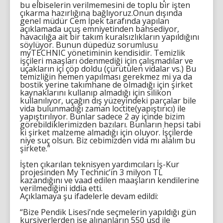
bu elbiselerin verilmemesini de toplu bir işten
çıkarma hazırlığına bağlıyoruz.Onun dışında
genel müdür Cem İpek tarafında yapılan
açıklamada uçuş emniyetinden bahsediyor,
havacılığa ait bir takım kuralsızlıkların yapıldığını
söylüyor. Bunun düpedüz sorumlusu
myTECHNIC yönetiminin kendisidir. Temizlik
işçileri maaşları ödenmediği için çalışmadılar ve
uçakların içi çöp doldu (çürütülen vidalar vs.) Bu
temizliğin hemen yapılması gerekmez mi ya da
bostik yerine takımhane de olmadığı için şirket
kaynaklarını kullanıp almadığı için silikon
kullanılıyor, uçağın dış yüzeyindeki parçalar bile
vida bulunmadığı zaman loctite(yapıştırıcı) ile
yapıştırılıyor. Bunlar sadece 2 ay içinde bizim
görebildiklerimizden bazıları. Bunların hepsi tabi
ki şirket malzeme almadığı için oluyor. İşçilerde
niye suç olsun. Biz cebimizden vida mı alalım bu
şirkete.”
İşten çıkarılan teknisyen yardımcıları İş-Kur
projesinden My Technic’in 3 milyon TL
kazandığını ve vaad edilen maaşların kendilerine
verilmediğini iddia etti.
Açıklamaya şu ifadelerle devam edildi:
“Bize Pendik Lisesi’nde seçmelerin yapıldığı gün
kursiyerlerden işe alınanların 550 usd ile