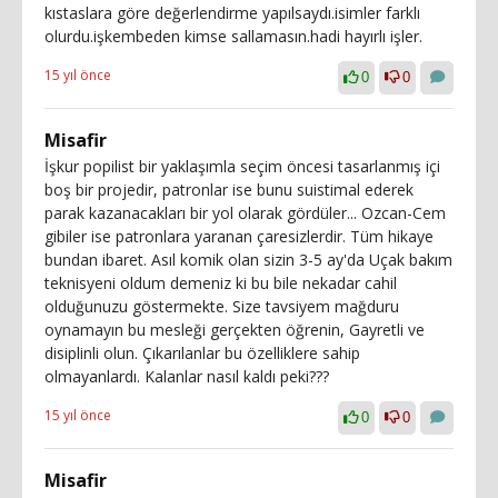
kıstaslara göre değerlendirme yapılsaydı.isimler farklı
olurdu.işkembeden kimse sallamasın.hadi hayırlı işler.
15 yıl önce
0
0
Misafir
İşkur popilist bir yaklaşımla seçim öncesi tasarlanmış içi
boş bir projedir, patronlar ise bunu suistimal ederek
parak kazanacakları bir yol olarak gördüler... Ozcan-Cem
gibiler ise patronlara yaranan çaresizlerdir. Tüm hikaye
bundan ibaret. Asıl komik olan sizin 3-5 ay'da Uçak bakım
teknisyeni oldum demeniz ki bu bile nekadar cahil
olduğunuzu göstermekte. Size tavsiyem mağduru
oynamayın bu mesleği gerçekten öğrenin, Gayretli ve
disiplinli olun. Çıkarılanlar bu özelliklere sahip
olmayanlardı. Kalanlar nasıl kaldı peki???
15 yıl önce
0
0
Misafir