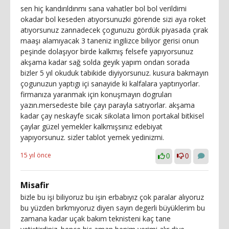
sen hiç kandırıldınmı sana vahatler bol bol verildimi
okadar bol keseden atıyorsunuzki görende sizi aya roket
atıyorsunuz zannadecek çogunuzu gördük piyasada çırak
maaşı alamıyacak 3 taneniz ingilizce biliyor gerisi onun
peşinde dolaşıyor birde kalkmış felsefe yapıyorsunuz
akşama kadar sağ solda geyik yapım ondan sorada
bizler 5 yıl okuduk tabikide diyiyorsunuz. kusura bakmayın
çogunuzun yaptıgı içi sanayide ki kalfalara yaptırıyorlar.
firmanıza yaranmak için konuşmayın dogruları
yazın.mersedeste bile çayı parayla satıyorlar. akşama
kadar çay neskayfe sıcak sikolata limon portakal bitkisel
çaylar güzel yemekler kalkmışsınız edebiyat
yapıyorsunuz. sizler tablot yemek yedinizmi.
15 yıl önce
0
0
Misafir
bizle bu işi biliyoruz bu işin erbabıyız çok paralar alıyoruz
bu yüzden bırkmıyoruz diyen sayın degerli büyüklerim bu
zamana kadar uçak bakım teknisteni kaç tane