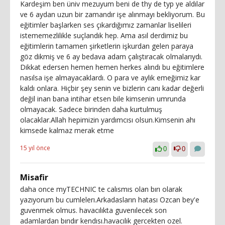
Kardeşim ben üniv mezuyum beni de thy de typ ye aldılar
ve 6 aydan uzun bir zamandır işe alınmayı bekliyorum. Bu
eğitimler başlarken ses çıkardığımız zamanlar liselileri
istememezlilikle suçlandık hep. Ama asıl derdimiz bu
eğitimlerin tamamen şirketlerin işkurdan gelen paraya
göz dikmiş ve 6 ay bedava adam çalıştıracak olmalarıydı.
Dikkat edersen hemen hemen herkes alındı bu eğitimlere
nasılsa işe almayacaklardı. O para ve aylık emeğimiz kar
kaldı onlara. Hiçbir şey senin ve bizlerin canı kadar değerli
değil inan bana intihar etsen bile kimsenin umrunda
olmayacak. Sadece birinden daha kurtulmuş
olacaklar.Allah hepimizin yardımcısı olsun.Kimsenin ahı
kimsede kalmaz merak etme
15 yıl önce
0
0
Misafir
daha once myTECHNIC te calısmıs olan bırı olarak
yazıyorum bu cumlelerı.Arkadasların hatası Ozcan bey'e
guvenmek olmus. havacılıkta guvenılecek son
adamlardan bırıdır kendısı.havacılık gercekten ozel.