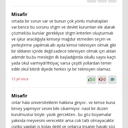
Misafir
ortada bir sorun var ve bunun çok yönlü muhatapları
var.bence bu sorunu shgm ve devlet kurumları ele alarak
çözmeli.bu kurslar gerekliyse shgm kriterleri oluşturmalı
ve işkur aracılığıyla kimseyi mağdur etmeden seçim ve
yerleştirme yapılmalı.altı ayda kimse teknisyen olmak gibi
bir iddianın içinde değil.sadece teknisyen olmak için atılan
adımdır bu.bu mesleğin ilk başladığında okullu sayısı kaçtı
yada okul varmıydı?ihtiyaç varsa çeşitli yollardan temin
edilir.okul bitirdi diyede herkes iyi bir teknisyen olamaz.
15 yıl önce
0
0
Misafir
onlar hala üniversitelilerin hakkına giriyor.. ve kimse buna
birsey yapmıyor sesini bile cıkarmıyor. nasıl bir düzen
kurulmustur böyle. yazık gercekten.. bu göz boyamalar
yakında meyvesini verecektir ama cok tatlı olmayacaktır.
cünkü yapılan iş kolay değil ve onlarca insanın hayatı söz