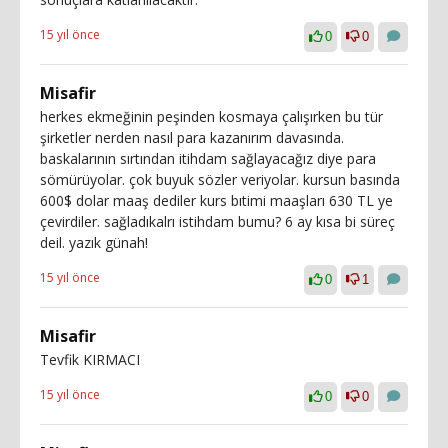
15 yıl önce
0
0
Misafir
herkes ekmeğinin peşinden kosmaya çalışırken bu tür
şirketler nerden nasıl para kazanırım davasında.
baskalarının sırtından itihdam sağlayacağız diye para
sömürüyolar. çok buyuk sözler veriyolar. kursun basında
600$ dolar maaş dediler kurs bıtimi maaşları 630 TL ye
çevirdiler. sağladıkalrı istihdam bumu? 6 ay kısa bi süreç
deil. yazık günah!
15 yıl önce
0
1
Misafir
Tevfik KIRMACI
15 yıl önce
0
0