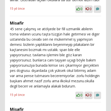
15 yıl önce
0
0
Misafir
45 sene çalışmış ve atölyede bir fill uzmanlık abilerin
torna vidanın ucunu taşta tüzgün hale getirmesi ve diger
ustanında bu cevabı sen ne mükemmel iş yapmışsın
demesi. bizlerin yaptıklarını beyenmeyip pilakaların bir
kaçtanesini bozmak mı ustalık. sparı bile elle
yapıyorsunuz. tavlama işlemini bile göz kararı
yapıyorsunuz. bunlarca canı taşıyan uçagı böyle bakım
yapıyorsunuzya bunada kimse ses çıkarmıyor gerçekten
pes dogrusu. dışardada çok yüksek okul bitirmiş adam
var ama pense tutmasını beceremiyorlar. zorlu holdingin
başkanı ahmet nazif zorlu ama ilkokul mezunu.okulla
degil beceri ve anlamayla alakalı bidurum.
15 yıl önce
0
0
Misafir