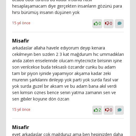
hesaplaşamacam diye gerçekten insanların gözünü para
hırsı bürümüş insanın düşünen yok
15 yıl önce
0
0
Misafir
arkadaslar allaha havele edıyorum deyıp kenara
cekılmeyın ben sızden 2 3 kat mağdurum hıc ummadıkları
anda zaten enselerınde olucam mytecnicte birisinin işine
son verılcekse buda teksaslı özcandır cunku bu adam
tam bir piyon işinide yapamıyor akşama kadar zeki
murenın şarkılarını dınleyıp yok parti yok surda fasıl var
yok surda guzel bır aksam ve bu adam bana akıl verdi
sen kımsın oznes bence senın yatma zamanın sen ve
sen gıbıler koyune dön özcan
15 yıl önce
2
0
Misafir
evet arkadaslar cok mağduruz ama ben hepinizden daha