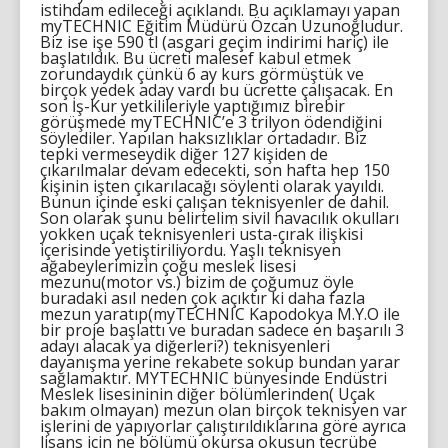
istihdam edileceği açıklandı. Bu açıklamayı yapan
myTECHNIC Eğitim Müdürü Özcan Uzunoğludur.
Biz ise işe 590 tl (asgari geçim indirimi hariç) ile
başlatıldık. Bu ücreti malesef kabul etmek
zorundaydık çünkü 6 ay kurs görmüştük ve
birçok yedek aday vardı bu ücrette çalışacak. En
son İş-Kur yetkilileriyle yaptığımız birebir
görüşmede myTECHNIC’e 3 trilyon ödendiğini
söylediler. Yapılan haksızlıklar ortadadır. Biz
tepki vermeseydik diğer 127 kişiden de
çıkarılmalar devam edecekti, son hafta hep 150
kişinin işten çıkarılacağı söylenti olarak yayıldı.
Bunun içinde eski çalışan teknisyenler de dahil.
Son olarak şunu belirtelim sivil havacılık okulları
yokken uçak teknisyenleri usta-çırak ilişkisi
içerisinde yetiştiriliyordu. Yaşlı teknisyen
ağabeylerimizin çoğu meslek lisesi
mezunu(motor vs.) bizim de çoğumuz öyle
buradaki asıl neden çok açıktır ki daha fazla
mezun yaratıp(myTECHNIC Kapodokya M.Y.O ile
bir proje başlattı ve buradan sadece en başarılı 3
adayı alacak ya diğerleri?) teknisyenleri
dayanışma yerine rekabete sokup bundan yarar
sağlamaktır. MYTECHNIC bünyesinde Endüstri
Meslek lisesininin diğer bölümlerinden( Uçak
bakım olmayan) mezun olan birçok teknisyen var
işlerini de yapıyorlar çalıştırıldıklarına göre ayrıca
lisans için ne bölümü okursa okusun tecrübe