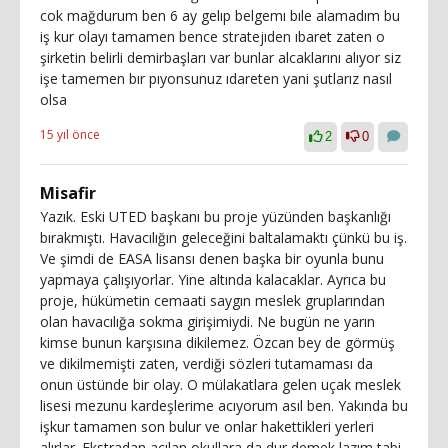
cok mağdurum ben 6 ay gelıp belgemı bıle alamadım bu
iş kur olayı tamamen bence stratejıden ıbaret zaten o
şirketin belirli demirbaşları var bunlar alcaklarını alıyor siz
işe tamemen bır pıyonsunuz ıdareten yani şutlarız nasıl
olsa
15 yıl önce
2
0
Misafir
Yazık. Eski UTED başkanı bu proje yüzünden başkanlığı
bırakmıştı. Havacılığın geleceğini baltalamaktı çünkü bu iş.
Ve şimdi de EASA lisansı denen başka bir oyunla bunu
yapmaya çalışıyorlar. Yine altında kalacaklar. Ayrıca bu
proje, hükümetin cemaati saygın meslek gruplarından
olan havacılığa sokma girişimiydi. Ne bugün ne yarın
kimse bunun karşısına dikilemez. Özcan bey de görmüş
ve dikilmemişti zaten, verdiği sözleri tutamaması da
onun üstünde bir olay. O mülakatlara gelen uçak meslek
lisesi mezunu kardeşlerime acıyorum asıl ben. Yakında bu
işkur tamamen son bulur ve onlar hakettikleri yerleri
alırlar. Ekstradan açılan okullara da dur demek lazım tabi