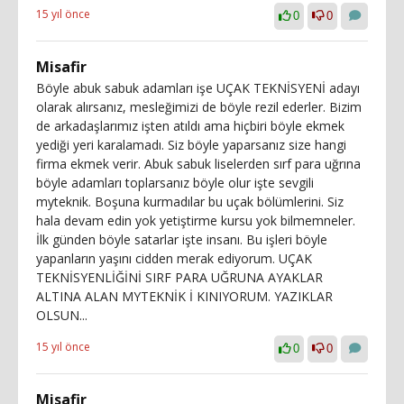
15 yıl önce
0
0
Misafir
Böyle abuk sabuk adamları işe UÇAK TEKNİSYENİ adayı
olarak alırsanız, mesleğimizi de böyle rezil ederler. Bizim
de arkadaşlarımız işten atıldı ama hiçbiri böyle ekmek
yediği yeri karalamadı. Siz böyle yaparsanız size hangi
firma ekmek verir. Abuk sabuk liselerden sırf para uğrına
böyle adamları toplarsanız böyle olur işte sevgili
myteknik. Boşuna kurmadılar bu uçak bölümlerini. Siz
hala devam edin yok yetiştirme kursu yok bilmemneler.
İlk günden böyle satarlar işte insanı. Bu işleri böyle
yapanların yaşını cidden merak ediyorum. UÇAK
TEKNİSYENLİĞİNİ SIRF PARA UĞRUNA AYAKLAR
ALTINA ALAN MYTEKNİK İ KINIYORUM. YAZIKLAR
OLSUN...
15 yıl önce
0
0
Misafir