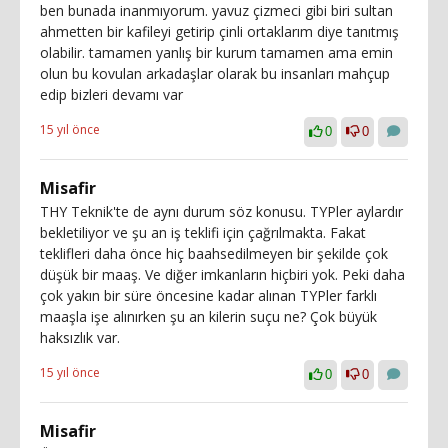
ben bunada inanmıyorum. yavuz çizmeci gibi biri sultan
ahmetten bir kafileyi getirip çinli ortaklarım diye tanıtmış
olabilir. tamamen yanlış bir kurum tamamen ama emin
olun bu kovulan arkadaşlar olarak bu insanları mahçup
edip bizleri devamı var
15 yıl önce
0
0
Misafir
THY Teknik'te de aynı durum söz konusu. TYPler aylardır
bekletiliyor ve şu an iş teklifi için çağrılmakta. Fakat
teklifleri daha önce hiç baahsedilmeyen bir şekilde çok
düşük bir maaş. Ve diğer imkanların hiçbiri yok. Peki daha
çok yakın bir süre öncesine kadar alınan TYPler farklı
maaşla işe alınırken şu an kilerin suçu ne? Çok büyük
haksızlık var.
15 yıl önce
0
0
Misafir