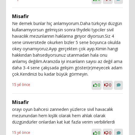
Misafir
Ne demek bunlar hiç anlamıyorum.Daha türkçeyi düzgün
kullanamıyorsun gelmişsin sonra thydeki typciler sivil
havacılık mezunlarının haklarına giriyor diyorsun.Siz 4
sene üniversitede okurken bizler 5 sene boyunca okulda
okey oynamıyoruz.Ayıp gerçekten çok ayıp.Kimin hangi
hakkından bahsediyorsunuz utanmadan hala onu
anlamış değilim.Aranızda iyi insanların sayısı az değil ama
daha 3-4 sene çalışsada gelişim göster(e)meyecek adam
çok.Kendinizi bu kadar büyük görmeyin.
15 yıl önce
0
0
Misafir
orayı oyun bahcesi zanneden yüzlerce sivil havacalık
mezunundan hem kişlik olarak hem ahlak olarak
düzgündürler onlardan kat kat fazla verim verbilirlerdi
15 yıl önce
0
0