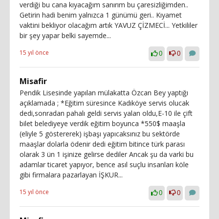
verdiği bu cana kıyacağım sanırım bu çaresizliğimden..
Getirin hadi benim yalnızca 1 günümü geri.. Kıyamet
vaktini bekliyor olacağım artık YAVUZ ÇİZMECİ... Yetkililer
bir şey yapar belki sayemde...
15 yıl önce
0
0
Misafir
Pendik Lisesinde yapılan mülakatta Özcan Bey yaptığı
açıklamada ; *Eğitim süresince Kadıköye servis olucak
dedi,sonradan pahalı geldi servis yalan oldu,E-10 ile çift
bilet belediyeye verdik eğitim boyunca *550$ maaşla
(eliyle 5 göstererek) işbaşı yapıcaksınız bu sektörde
maaşlar dolarla ödenir dedi eğitim bitince türk parası
olarak 3 ün 1 işinize gelirse dediler Ancak şu da varki bu
adamlar ticaret yapıyor, bence asıl suçlu insanları köle
gibi firmalara pazarlayan İŞKUR...
15 yıl önce
0
0