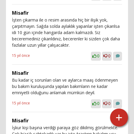
Misafir
İşten çıkarma ile o resim arasında hiç bir ilişik yok,
çarpıtmayın. Sağda solda aylaklık yapanlar işten çıkarılsa
idi 10 gün içinde hangarda adam kalmazdı. Siz
beceremediniz çıkarıldınız, becerenler ki sizden çok daha
fazlalar uzun yıllar çalışacaktır.
15 yıl önce
0
0
Misafir
Bu kadar iç sorunları olan ve aylarca maaş ödenmeyen
bu bakım kuruluşunda yapılan bakımların ne kadar
emniyetli olduğunu anlamak mümkün deyil.
15 yıl önce
0
0
Misafir
İşkur kişi başına verdiği paraya göz dikilmiş görülmekte.
Çok büyük sahtekarlık var bu işte.Araştırın bakalım ucu