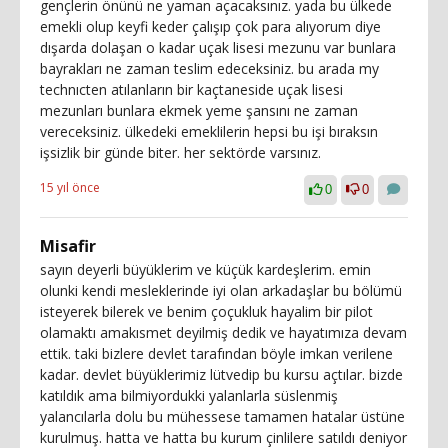
gençlerin önünü ne yaman açacaksınız. yada bu ülkede
emekli olup keyfi keder çalışıp çok para alıyorum diye
dışarda dolaşan o kadar uçak lisesi mezunu var bunlara
bayrakları ne zaman teslim edeceksiniz. bu arada my
technıcten atılanların bir kaçtaneside uçak lisesi
mezunları bunlara ekmek yeme şansını ne zaman
vereceksiniz. ülkedeki emeklilerin hepsi bu işi bıraksın
işsizlik bir günde biter. her sektörde varsınız.
15 yıl önce
0
0
Misafir
sayın deyerli büyüklerim ve küçük kardeşlerim. emin
olunki kendi mesleklerinde iyi olan arkadaşlar bu bölümü
isteyerek bilerek ve benim çoçukluk hayalim bir pilot
olamaktı amakısmet deyilmiş dedik ve hayatımıza devam
ettik. taki bizlere devlet tarafından böyle imkan verilene
kadar. devlet büyüklerimiz lütvedip bu kursu açtılar. bizde
katıldık ama bilmiyordukki yalanlarla süslenmiş
yalancılarla dolu bu mühessese tamamen hatalar üstüne
kurulmuş. hatta ve hatta bu kurum çinlilere satıldı deniyor