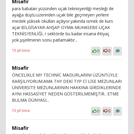
Misafir
para babaları yüzünden uçak teknisyenliği mesleği de
ayağa düştü.üzerinden uçak bile geçmeyen yerlere
meslek yüksek okulları açılıyor.yakında ismek de kurs
açar.BİLGİSAYAR-AHŞAP OYMA-MUHASEBE-UÇAK
TEKNİSYENLİĞİ...! sektörde bu kadar insana ihtiyaç
yok.şişirilmenin sonu patlamaktır...
15 yıl önce
0
0
Misafir
ÖNCELİKLE MY TECHNİC MADURLARINI ÜZÜNTÜYLE
KARŞILIYORUM.AMA THY DEKİ TYP Cİ LİSE MEZUNLARI
ÜNİVERSİTE MEZUNLARININ HAKKINA GİRDİKLERİNDE
AYNI HASSASİYET NEDEN GÖSTERİLMEMİŞTİR.. ETME
BULMA DÜNYASI...
15 yıl önce
0
0
Misafir