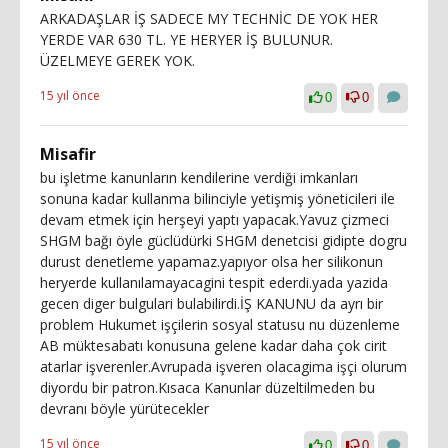
ARKADAŞLAR İŞ SADECE MY TECHNİC DE YOK HER
YERDE VAR 630 TL. YE HERYER İŞ BULUNUR.
ÜZELMEYE GEREK YOK.
15 yıl önce
0
0
Misafir
bu işletme kanunların kendilerine verdiği imkanları
sonuna kadar kullanma bilinciyle yetişmiş yöneticileri ile
devam etmek için herşeyi yaptı yapacak.Yavuz çizmeci
SHGM bağı öyle güclüdürki SHGM denetcisi gidipte dogru
durust denetleme yapamaz.yapıyor olsa her silikonun
heryerde kullanılamayacagini tespit ederdi.yada yazida
gecen diger bulgulari bulabilirdi.İŞ KANUNU da ayrı bir
problem Hukumet işçilerin sosyal statusu nu düzenleme
AB müktesabatı konusuna gelene kadar daha çok cirit
atarlar işverenler.Avrupada işveren olacagima işçi olurum
diyordu bir patron.Kısaca Kanunlar düzeltilmeden bu
devranı böyle yürütecekler
15 yıl önce
0
0