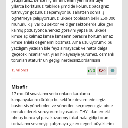
yetiştirdiniz. bence hiç aman benim yerimi alır diye
yıllarca korktunuz. tabikide şimdide kolunuz bacagınız
tutmuyor gözünüz seçemiyor bu sahatten sonra iş
ögretmeye çelışıyorsunuz. ülkede toplasan belki 250-300
mühürlü kişi var bu sektör ve diger sektörlerde ülke geri
kalmış pozüsyonda.herkez görevini yapsa bu ülkede
kimse aç kalmaz kimse kimsenin parasını hortumlamaz
kimse ahlakı degerlerini bozmaz. Ama üzülüyorumki bu
yazdıgım yazıdan bile feyz almayacak ve hatta dalga
geçecek insanlar var. yılan hikayesiyle yürümez. osmanlı
torunları atatürk' ün geçliği nerdesiniz.ordamısını
15 yıl önce
0
0
Misafir
17 modül sınavlarını verip onların karalama
kanpanyalarını çürütüp bu sektöre devam edecegiz.
basiretsis yönetimleri ve yönecileri seçmeyecegiz. birde
merak ederek soruyorum biyasadaki THY ' dan emekli
olmuş bunca yıl para kazanmış fakat hala gidip torun
torbalarını sevmeyip çalışmaya gelen degerli büyüklerim