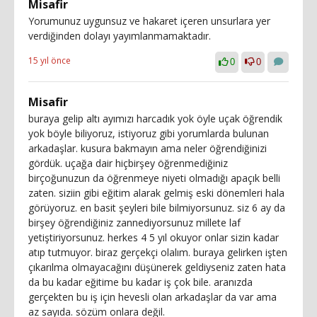
Misafir
Yorumunuz uygunsuz ve hakaret içeren unsurlara yer
verdiğinden dolayı yayımlanmamaktadır.
15 yıl önce
0
0
Misafir
buraya gelip altı ayımızı harcadık yok öyle uçak öğrendik
yok böyle biliyoruz, istiyoruz gibi yorumlarda bulunan
arkadaşlar. kusura bakmayın ama neler öğrendiğinizi
gördük. uçağa dair hiçbirşey öğrenmediğiniz
birçoğunuzun da öğrenmeye niyeti olmadığı apaçık belli
zaten. siziin gibi eğitim alarak gelmiş eski dönemleri hala
görüyoruz. en basit şeyleri bile bilmiyorsunuz. siz 6 ay da
birşey öğrendiğiniz zannediyorsunuz millete laf
yetiştiriyorsunuz. herkes 4 5 yıl okuyor onlar sizin kadar
atıp tutmuyor. biraz gerçekçi olalım. buraya gelirken işten
çıkarılma olmayacağını düşünerek geldiyseniz zaten hata
da bu kadar eğitime bu kadar iş çok bile. aranızda
gerçekten bu iş için hevesli olan arkadaşlar da var ama
az sayıda. sözüm onlara değil.