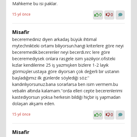
Mahkeme bu isi paklar.
15 yıl önce
0
0
Misafir
beceremediniz diyen arkadaş büyük ihtimal
mytechnikteki ortamı biliyorsun.hangi kriterlere göre neyi
beceremedik.becerenler neyi becerdi.nrc lere göre
beceremediysek onlara rasgele isim yazılıyor.ofisteki
kızlar kendilerine 25 iş yazmışken bizlere 1-2 layık
görmüşler.ustaya göre diyorsan çok değerli bir ustanın
başladığımız ilk günlerde söylediği söz:''
kandırılıyorsunuz.bana sorarlarsa ben isim vermem.bu
vebalin altında kalamam.''orda elleri cepte becerenlerimi
kastediyorsun yoksa herkesin bildiği hiçbir iş yapmadan
dolaşan akşamı eden.
15 yıl önce
0
0
Misafir