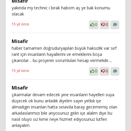
Misafir
yakında my technic i bırak habom aş ye bak konumu
olacak
15 yıl önce
0
0
Misafir
haber tamamen doğruduryapılan büyük haksızlık var sırf
rant için insanların hayallerini ve emeklerini boşa
çıkarıolar .. bu projenin sorumluları hesap vermelidir....
15 yıl önce
0
0
Misafir
çıkarmalar devam edecek yıne ınsanların hayellerı suya
düşecek ok bunu anladık dıyelım sayın yetkılı işe
almadıgın insanları hatta sınavda barajı gecememiş olan
arkadaslarımızı bıle arıyosunuz gelın işe alalım dıye bu
nasıl oluyo sız kıme neye hızmet edıyosunuz lutfen
anlayalım.