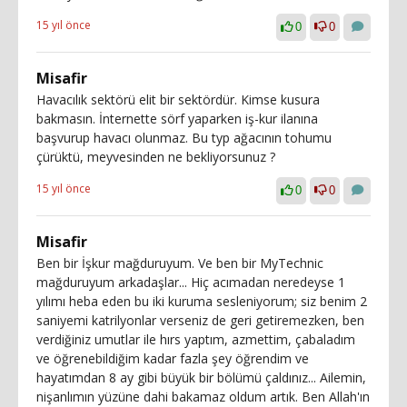
15 yıl önce
0
0
Misafir
Havacılık sektörü elit bir sektördür. Kimse kusura
bakmasın. İnternette sörf yaparken iş-kur ilanına
başvurup havacı olunmaz. Bu typ ağacının tohumu
çürüktü, meyvesinden ne bekliyorsunuz ?
15 yıl önce
0
0
Misafir
Ben bir İşkur mağduruyum. Ve ben bir MyTechnic
mağduruyum arkadaşlar... Hiç acımadan neredeyse 1
yılımı heba eden bu iki kuruma sesleniyorum; siz benim 2
saniyemi katrilyonlar verseniz de geri getiremezken, ben
verdiğiniz umutlar ile hırs yaptım, azmettim, çabaladım
ve öğrenebildiğim kadar fazla şey öğrendim ve
hayatımdan 8 ay gibi büyük bir bölümü çaldınız... Ailemin,
nişanlımın yüzüne dahi bakamaz oldum artık. Ben Allah'ın