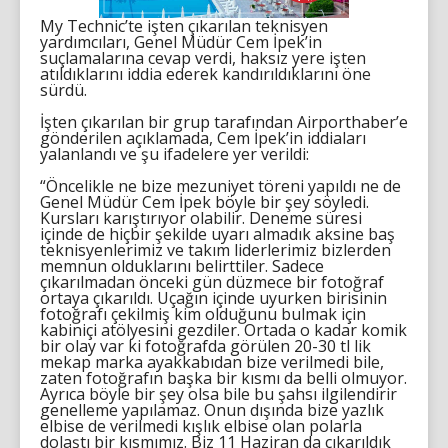
My Technic’te işten çıkarılan teknisyen
yardımcıları, Genel Müdür Cem İpek’in
suçlamalarına cevap verdi, haksız yere işten
atıldıklarını iddia ederek kandırıldıklarını öne
sürdü.
İşten çıkarılan bir grup tarafından Airporthaber’e
gönderilen açıklamada, Cem İpek’in iddiaları
yalanlandı ve şu ifadelere yer verildi:
“Öncelikle ne bize mezuniyet töreni yapıldı ne de
Genel Müdür Cem İpek böyle bir şey söyledi.
Kursları karıştırıyor olabilir. Deneme süresi
içinde de hiçbir şekilde uyarı almadık aksine baş
teknisyenlerimiz ve takım liderlerimiz bizlerden
memnun olduklarını belirttiler. Sadece
çıkarılmadan önceki gün düzmece bir fotoğraf
ortaya çıkarıldı. Uçağın içinde uyurken birisinin
fotoğrafı çekilmiş kim olduğunu bulmak için
kabiniçi atölyesini gezdiler. Ortada o kadar komik
bir olay var ki fotoğrafda görülen 20-30 tl lik
mekap marka ayakkabıdan bize verilmedi bile,
zaten fotoğrafın başka bir kısmı da belli olmuyor.
Ayrıca böyle bir şey olsa bile bu şahsı ilgilendirir
genelleme yapılamaz. Onun dışında bize yazlık
elbise de verilmedi kışlık elbise olan polarla
dolaştı bir kısmımız. Biz 11 Haziran da çıkarıldık