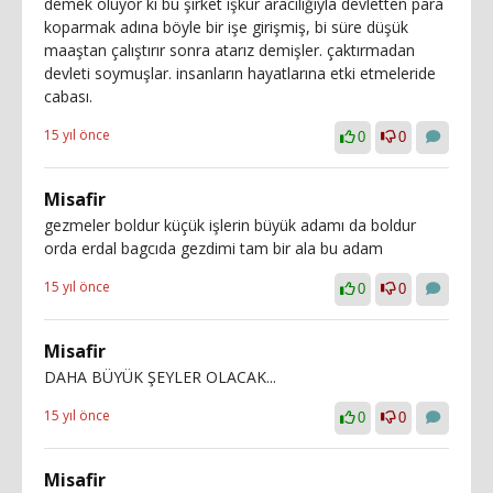
demek oluyor ki bu şirket işkur aracılığıyla devletten para
koparmak adına böyle bir işe girişmiş, bi süre düşük
maaştan çalıştırır sonra atarız demişler. çaktırmadan
devleti soymuşlar. insanların hayatlarına etki etmeleride
cabası.
15 yıl önce
0
0
Misafir
gezmeler boldur küçük işlerin büyük adamı da boldur
orda erdal bagcıda gezdimi tam bir ala bu adam
15 yıl önce
0
0
Misafir
DAHA BÜYÜK ŞEYLER OLACAK...
15 yıl önce
0
0
Misafir