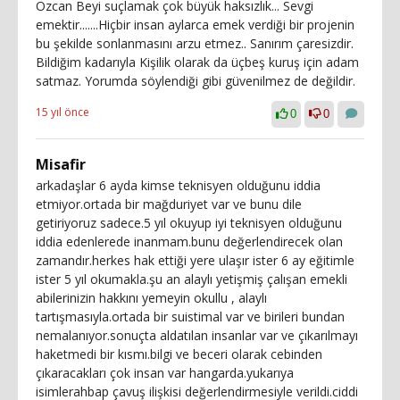
Özcan Beyi suçlamak çok büyük haksızlık... Sevgi
emektir.......Hiçbir insan aylarca emek verdiği bir projenin
bu şekilde sonlanmasını arzu etmez.. Sanırım çaresizdir.
Bildiğim kadarıyla Kişilik olarak da üçbeş kuruş için adam
satmaz. Yorumda söylendiği gibi güvenilmez de değildir.
15 yıl önce
0
0
Misafir
arkadaşlar 6 ayda kimse teknisyen olduğunu iddia
etmiyor.ortada bir mağduriyet var ve bunu dile
getiriyoruz sadece.5 yıl okuyup iyi teknisyen olduğunu
iddia edenlerede inanmam.bunu değerlendirecek olan
zamandır.herkes hak ettiği yere ulaşır ister 6 ay eğitimle
ister 5 yıl okumakla.şu an alaylı yetişmiş çalışan emekli
abilerinizin hakkını yemeyin okullu , alaylı
tartışmasıyla.ortada bir suistimal var ve birileri bundan
nemalanıyor.sonuçta aldatılan insanlar var ve çıkarılmayı
haketmedi bir kısmı.bilgi ve beceri olarak cebinden
çıkaracakları çok insan var hangarda.yukarıya
isimlerahbap çavuş ilişkisi değerlendirmesiyle verildi.ciddi