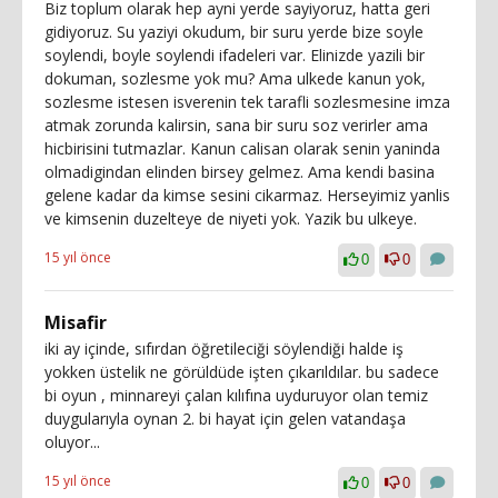
Biz toplum olarak hep ayni yerde sayiyoruz, hatta geri
gidiyoruz. Su yaziyi okudum, bir suru yerde bize soyle
soylendi, boyle soylendi ifadeleri var. Elinizde yazili bir
dokuman, sozlesme yok mu? Ama ulkede kanun yok,
sozlesme istesen isverenin tek tarafli sozlesmesine imza
atmak zorunda kalirsin, sana bir suru soz verirler ama
hicbirisini tutmazlar. Kanun calisan olarak senin yaninda
olmadigindan elinden birsey gelmez. Ama kendi basina
gelene kadar da kimse sesini cikarmaz. Herseyimiz yanlis
ve kimsenin duzelteye de niyeti yok. Yazik bu ulkeye.
15 yıl önce
0
0
Misafir
iki ay içinde, sıfırdan öğretileciği söylendiği halde iş
yokken üstelik ne görüldüde işten çıkarıldılar. bu sadece
bi oyun , minnareyi çalan kılıfına uyduruyor olan temiz
duygularıyla oynan 2. bi hayat için gelen vatandaşa
oluyor...
15 yıl önce
0
0