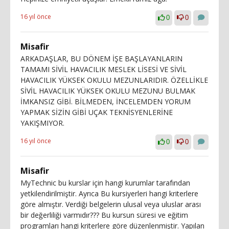
16 yıl önce
0
0
Misafir
ARKADAŞLAR, BU DÖNEM İŞE BAŞLAYANLARIN
TAMAMI SİVİL HAVACILIK MESLEK LİSESİ VE SİVİL
HAVACILIK YÜKSEK OKULU MEZUNLARIDIR. ÖZELLİKLE
SİVİL HAVACILIK YÜKSEK OKULU MEZUNU BULMAK
İMKANSIZ GİBİ. BİLMEDEN, İNCELEMDEN YORUM
YAPMAK SİZİN GİBİ UÇAK TEKNİSYENLERİNE
YAKIŞMIYOR.
16 yıl önce
0
0
Misafir
MyTechnic bu kurslar için hangi kurumlar tarafından
yetkilendirilmiştir. Ayrıca Bu kursiyerleri hangi kriterlere
göre almıştır. Verdiği belgelerin ulusal veya uluslar arası
bir değerliliği varmıdır??? Bu kursun süresi ve eğitim
programları hangi kriterlere göre düzenlenmiştir. Yapılan