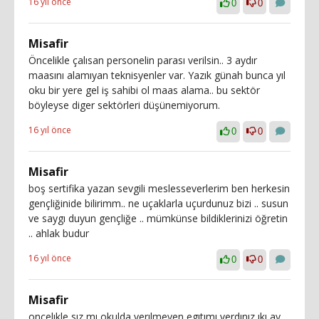
16 yıl önce
0
0
Misafir
Öncelikle çalısan personelin parası verilsin.. 3 aydır
maasını alamıyan teknisyenler var. Yazık günah bunca yıl
oku bir yere gel iş sahibi ol maas alama.. bu sektör
böyleyse diger sektörleri düşünemiyorum.
16 yıl önce
0
0
Misafir
boş sertifika yazan sevgili meslesseverlerim ben herkesin
gençliğinide bilirimm.. ne uçaklarla uçurdunuz bizi .. susun
ve saygı duyun gençliğe .. mümkünse bildiklerinizi öğretin
.. ahlak budur
16 yıl önce
0
0
Misafir
oncelıkle sız mı okulda verılmeyen egıtımı verdınız ıkı ay