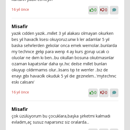
16 yıl önce
0
0
Misafir
yazık cıdden yazık...mıllet 3 yıl alakası olmayan okurken
bes yıl havaclk lısesı okuyoruz.unw lı ler adamlar 5 yıl
baska sehırlerden gelıolar onca emek werrıolar..bunlarda
my technıce gelıp para werıp 4 ay kurs gorup ucak cı
oluolar ne dıım kı ben...bu okulları bosuna okutmasınlar
ozaman kapatsnlar daha ıyı..hıc deılse mıllet bunları
okuyup cıldırmamıs olur...lısans tıp te werrler ..bız de
enayı gıbı havacılk okuduk 5 yıl dıe gezınelım...'mytechnıc
eskı calısanı'
16 yıl önce
0
0
Misafir
çok üzülüyorum bu çocuklara,başka şirketmi kalmadı
evladım,aç susuz naparsınız siz oralarda...