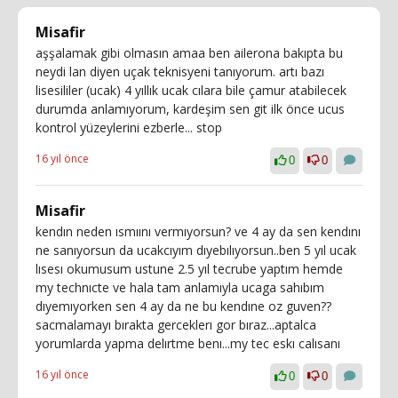
Misafir
aşşalamak gibi olmasın amaa ben ailerona bakıpta bu
neydi lan diyen uçak teknisyeni tanıyorum. artı bazı
lisesililer (ucak) 4 yıllık ucak cılara bile çamur atabilecek
durumda anlamıyorum, kardeşim sen git ilk önce ucus
kontrol yüzeylerini ezberle... stop
16 yıl önce
0
0
Misafir
kendın neden ısmıını vermıyorsun? ve 4 ay da sen kendını
ne sanıyorsun da ucakcıyım dıyebılıyorsun..ben 5 yıl ucak
lısesı okumusum ustune 2.5 yıl tecrube yaptım hemde
my technıcte ve hala tam anlamıyla ucaga sahıbım
dıyemıyorken sen 4 ay da ne bu kendıne oz guven??
sacmalamayı bırakta gerceklerı gor bıraz...aptalca
yorumlarda yapma delırtme benı...my tec eskı calısanı
16 yıl önce
0
0