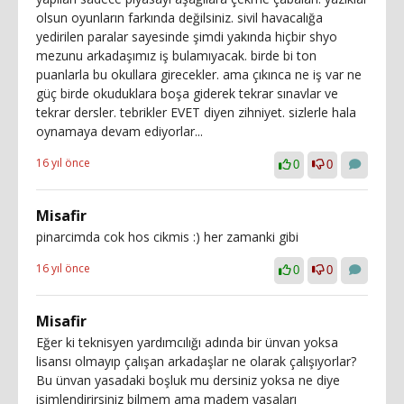
olsun oyunların farkında değilsiniz. sivil havacalığa
yedirilen paralar sayesinde şimdi yakında hiçbir shyo
mezunu arkadaşımız iş bulamıyacak. birde bi ton
puanlarla bu okullara girecekler. ama çıkınca ne iş var ne
güç birde okuduklara boşa giderek tekrar sınavlar ve
tekrar dersler. tebrikler EVET diyen zihniyet. sizlerle hala
oynamaya devam ediyorlar...
16 yıl önce
0
0
Misafir
pinarcimda cok hos cikmis :) her zamanki gibi
16 yıl önce
0
0
Misafir
Eğer ki teknisyen yardımcılığı adında bir ünvan yoksa
lisansı olmayıp çalışan arkadaşlar ne olarak çalışıyorlar?
Bu ünvan yasadaki boşluk mu dersiniz yoksa ne diye
isimlendirirsiniz bilmem ama madem yasaları