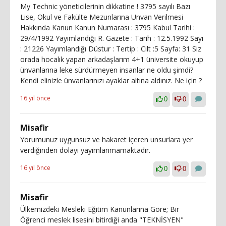
My Technic yöneticilerinin dikkatine ! 3795 sayılı Bazı
Lise, Okul ve Fakülte Mezunlarına Unvan Verilmesi
Hakkında Kanun Kanun Numarası : 3795 Kabul Tarihi :
29/4/1992 Yayımlandığı R. Gazete : Tarih : 12.5.1992 Sayı
: 21226 Yayımlandığı Düstur : Tertip : Cilt :5 Sayfa: 31 Siz
orada hocalık yapan arkadaşlarım 4+1 üniversite okuyup
ünvanlarına leke sürdürmeyen insanlar ne oldu şimdi?
Kendi elinizle ünvanlarınızı ayaklar altına aldınız. Ne için ?
16 yıl önce
0
0
Misafir
Yorumunuz uygunsuz ve hakaret içeren unsurlara yer
verdiğinden dolayı yayımlanmamaktadır.
16 yıl önce
0
0
Misafir
Ülkemizdeki Mesleki Eğitim Kanunlarına Göre; Bir
Öğrenci meslek lisesini bitirdiği anda "TEKNİSYEN"