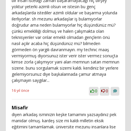
bir insan istediği zaman başaramayacağı hiç birşey
yoktur yeterki azimli olsun ve istesin bu genç
arkadaşlarda istediler azimli oldular ve başarma yolunda
ilerliyorlar. sh mezunu arkadaşlar iş bulamıyorlar
doğrudur ama neden bulamıyorlar hiç düşündünüz mü?
çünkü emekliliği dolmuş ve halen çalışmakta olan
teknisyenler var onlar emekli olmadan gençlerin önü
nasıl açılır acaba hiç düşündünüz mü? bilmeden
görmeden ön yargılı davranmayın. my technıc maaş
vermiyormuş diyorsunuz ister verir ister vermez sonuçta
kimse zorla çalışmıyor yani alan memnun satan memnun
sizene. bunu sorgulamak sizemi kaldı. kendiniz bir yerlere
gelemiyorsunuz diye başkalarınada çamur atmaya
çalışmayın saygılar...
16 yıl önce
0
0
Misafir
diyen arkadaş isminizin keşke tamamını yazsaydınız pek
manidar olmuş. kardeş size mi kaldı milletin eksik
eğitimini tamamlamak. üniversite mezunu insanlara lise