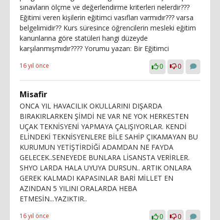
sınavların ölçme ve değerlendirme kriterleri nelerdir???
Eğitimi veren kişilerin eğitimci vasıfları varmıdır??? varsa
belgelimidir?? Kurs süresince öğrencilerin mesleki eğitim
kanunlarına göre statüleri hangi düzeyde
karşılanmışmıdır???? Yorumu yazan: Bir Eğitimci
16 yıl önce
0
0
Misafir
ONCA YIL HAVACILIK OKULLARINI DIŞARDA
BIRAKIRLARKEN ŞİMDİ NE VAR NE YOK HERKESTEN
UÇAK TEKNİSYENİ YAPMAYA ÇALIŞIYORLAR. KENDİ
ELİNDEKİ TEKNİSYENLERE BİLE SAHİP ÇIKAMAYAN BU
KURUMUN YETİŞTİRDİĞİ ADAMDAN NE FAYDA
GELECEK..SENEYEDE BUNLARA LİSANSTA VERİRLER.
SHYO LARDA HALA UYUYA DURSUN.. ARTIK ONLARA
GEREK KALMADI KAPASINLAR BARİ MİLLET EN
AZINDAN 5 YILINI ORALARDA HEBA
ETMESİN...YAZIKTIR..
16 yıl önce
0
0