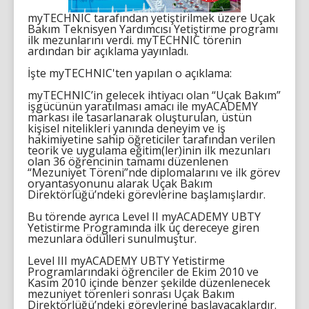
myTECHNIC tarafından yetiştirilmek üzere Uçak
Bakım Teknisyen Yardımcısı Yetiştirme programı
ilk mezunlarını verdi. myTECHNIC törenin
ardından bir açıklama yayınladı.
İşte myTECHNIC'ten yapılan o açıklama:
myTECHNIC’in gelecek ihtiyacı olan “Uçak Bakım”
işgücünün yaratılması amacı ile myACADEMY
markası ile tasarlanarak oluşturulan, üstün
kişisel nitelikleri yanında deneyim ve iş
hakimiyetine sahip öğreticiler tarafından verilen
teorik ve uygulama eğitim(ler)inin ilk mezunları
olan 36 öğrencinin tamamı düzenlenen
“Mezuniyet Töreni”nde diplomalarını ve ilk görev
oryantasyonunu alarak Uçak Bakım
Direktörlüğü’ndeki görevlerine başlamışlardır.
Bu törende ayrıca Level II myACADEMY UBTY
Yetistirme Programında ilk üç dereceye giren
mezunlara ödülleri sunulmuştur.
Level III myACADEMY UBTY Yetistirme
Programlarındaki öğrenciler de Ekim 2010 ve
Kasım 2010 içinde benzer şekilde düzenlenecek
mezuniyet törenleri sonrası Uçak Bakım
Direktörlüğü’ndeki görevlerine başlayacaklardır.