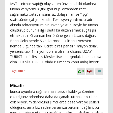
MyTecnich'in yaptığı olay zaten ünvan sahibi olanlara
ünvan veriyormuş gibi görünüp. ortamdan rant
sağlamaktır.ortada lisans'sız dolaşanlar ise "işçi"
statüsünde çalışmaktadır. Teknisyen yardımcısı adı
altında tekrarlıyorum bir ünvan yoktur. Böyle bir ünvan
oluşturup bununla ilgili sertifika düzenlemek suç teşkil
etmekdedir. O zaman her önüne gelen Lisans dağıtır.
Bana Gelin bende Size Astronotluk lisansı vereyim
hemde 3 günde tabii ücreti biraz pahalı 1 milyon dolar...
yerseniz tabi 1 milyon dolara olsanız olsanız UZAY
TURİSTİ olabilirsiniz. Meslek liseleri dışındaki herkes olsa
olsa TEKNİK TURİST olabilir. umarım konu anlaşılmıştır...
16 yıl önce
0
0
Misafir
bunca oyunlara rağmen hala sessiz kaldıkça üzerine
çıkardığınız adamlara daha da çanak tutmaktır bu. ben
çok biliyorum depocunu şimdilerde base vardiye şeflerii
olduğunu. ama biz sadee paramıza bakalım değilmi. bu
yapılan sadece piyasayı aşağılara çekme çabaları. yazıklar