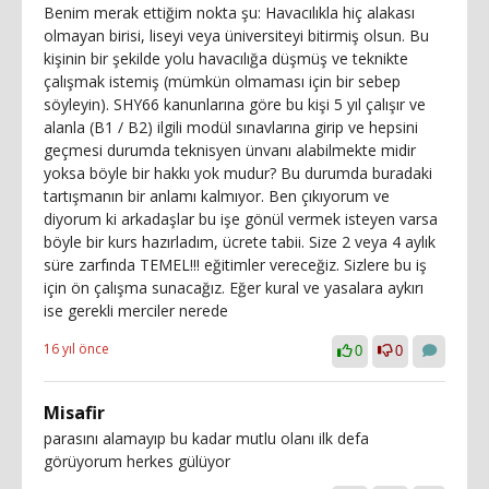
Benim merak ettiğim nokta şu: Havacılıkla hiç alakası
olmayan birisi, liseyi veya üniversiteyi bitirmiş olsun. Bu
kişinin bir şekilde yolu havacılığa düşmüş ve teknikte
çalışmak istemiş (mümkün olmaması için bir sebep
söyleyin). SHY66 kanunlarına göre bu kişi 5 yıl çalışır ve
alanla (B1 / B2) ilgili modül sınavlarına girip ve hepsini
geçmesi durumda teknisyen ünvanı alabilmekte midir
yoksa böyle bir hakkı yok mudur? Bu durumda buradaki
tartışmanın bir anlamı kalmıyor. Ben çıkıyorum ve
diyorum ki arkadaşlar bu işe gönül vermek isteyen varsa
böyle bir kurs hazırladım, ücrete tabii. Size 2 veya 4 aylık
süre zarfında TEMEL!!! eğitimler vereceğiz. Sizlere bu iş
için ön çalışma sunacağız. Eğer kural ve yasalara aykırı
ise gerekli merciler nerede
16 yıl önce
0
0
Misafir
parasını alamayıp bu kadar mutlu olanı ilk defa
görüyorum herkes gülüyor