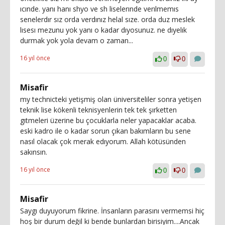
ıcınde. yanı hanı shyo ve sh liselerınde verılmemıs
senelerdır sız orda verdınız helal sıze. orda duz meslek
lısesı mezunu yok yanı o kadar dıyosunuz. ne dıyelık
durmak yok yola devam o zaman...
16 yıl önce
0
0
Misafir
my technicteki yetişmiş olan üniversiteliler sonra yetişen
teknik lise kökenli teknisyenlerin tek tek şırketten
gıtmeleri üzerine bu çocuklarla neler yapacaklar acaba.
eski kadro ile o kadar sorun çıkan bakımların bu sene
nasıl olacak çok merak edıyorum. Allah kötüsünden
sakınsın.
16 yıl önce
0
0
Misafir
Saygı duyuyorum fikrine. İnsanların parasını vermemsi hiç
hoş bir durum değil ki bende bunlardan birisiyim....Ancak