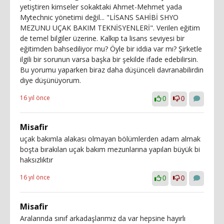
yetiştiren kimseler sokaktaki Ahmet-Mehmet yada
Mytechnic yönetimi değil... "LİSANS SAHİBİ SHYO
MEZUNU UÇAK BAKIM TEKNİSYENLERİ". Verilen eğitim
de temel bilgiler üzerine. Kalkıp ta lisans seviyesi bir
eğitimden bahsediliyor mu? Öyle bir iddia var mı? Şirketle
ilgili bir sorunun varsa başka bir şekilde ifade edebilirsin.
Bu yorumu yaparken biraz daha düşünceli davranabilirdin
diye düşünüyorum.
16 yıl önce
0
0
Misafir
uçak bakımla alakası olmayan bölümlerden adam almak
boşta bırakılan uçak bakım mezunlarına yapılan büyük bi
haksızlıktır
16 yıl önce
0
0
Misafir
Aralarında sınıf arkadaşlarımız da var hepsine hayırlı