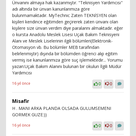
Ünvanını almaya hak kazanmıştır. "Teknisyen Yardımcısı"
adı altında bir ünvan kanunlarımıza göre
bulunmamaktadır. MyTechnic Zaten TEKNİSYEN olan
kişileri kendince eğitimden geçirerek zaten ünvanı olan
kişilere size ünvan verdim diye paralarını almaktadır. eğer
o kursta Anadolu Meslek Lisesi Uçak Bakım Teknisyeni
Alanı ve Meslek Liselerinin ilgili bölümleri(Elektronik-
Otomasyon vb. Bu bölümler MEB tarafından
belirlenmiştir) dışında bir bölümden öğrenci alıp eğitim
vermiş ise kanunlarımıza göre suç işlemektedir... Yorumu
yazan:Uçak Bakım Alanını bulunan bir okulun İlgili Müdür
Yardımcısı
16 yıl önce
0
0
Misafir
H . MANI ARKA PLANDA OLSADA GULUMSEMENI
GORMEK GUZE:))
16 yıl önce
0
0