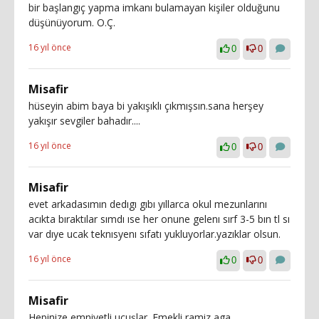
bir başlangıç yapma imkanı bulamayan kişiler olduğunu
düşünüyorum. O.Ç.
16 yıl önce
0
0
Misafir
hüseyin abim baya bi yakışıklı çıkmışsın.sana herşey
yakışır sevgiler bahadır....
16 yıl önce
0
0
Misafir
evet arkadasımın dedıgı gıbı yıllarca okul mezunlarını
acıkta bıraktılar sımdı ıse her onune gelenı sırf 3-5 bın tl sı
var dıye ucak teknısyenı sıfatı yukluyorlar.yazıklar olsun.
16 yıl önce
0
0
Misafir
Hepinize emniyetli uçuşlar. Emekli ramiz aga.