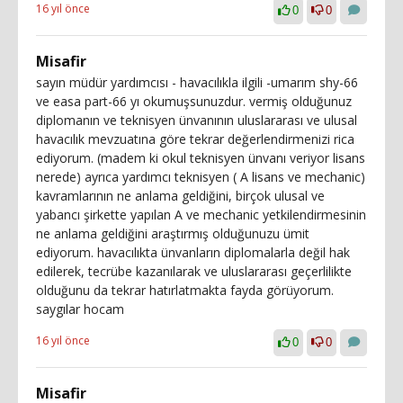
16 yıl önce
0
0
Misafir
sayın müdür yardımcısı - havacılıkla ilgili -umarım shy-66
ve easa part-66 yı okumuşsunuzdur. vermiş olduğunuz
diplomanın ve teknisyen ünvanının uluslararası ve ulusal
havacılık mevzuatına göre tekrar değerlendirmenizi rica
ediyorum. (madem ki okul teknisyen ünvanı veriyor lisans
nerede) ayrıca yardımcı teknisyen ( A lisans ve mechanic)
kavramlarının ne anlama geldiğini, birçok ulusal ve
yabancı şirkette yapılan A ve mechanic yetkilendirmesinin
ne anlama geldiğini araştırmış olduğunuzu ümit
ediyorum. havacılıkta ünvanların diplomalarla değil hak
edilerek, tecrübe kazanılarak ve uluslararası geçerlilikte
olduğunu da tekrar hatırlatmakta fayda görüyorum.
saygılar hocam
16 yıl önce
0
0
Misafir