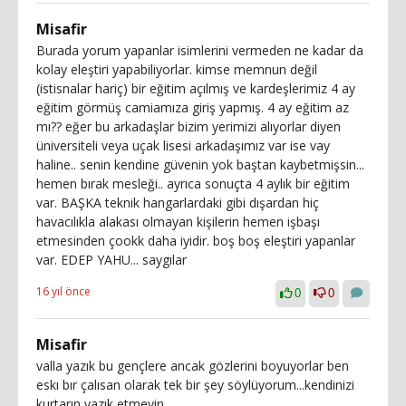
Misafir
Burada yorum yapanlar isimlerini vermeden ne kadar da
kolay eleştiri yapabiliyorlar. kimse memnun değil
(istisnalar hariç) bir eğitim açılmış ve kardeşlerimiz 4 ay
eğitim görmüş camiamıza giriş yapmış. 4 ay eğitim az
mı?? eğer bu arkadaşlar bizim yerimizi alıyorlar diyen
üniversiteli veya uçak lisesi arkadaşımız var ise vay
haline.. senin kendine güvenin yok baştan kaybetmişsin...
hemen bırak mesleği.. ayrıca sonuçta 4 aylık bir eğitim
var. BAŞKA teknik hangarlardaki gibi dışardan hiç
havacılıkla alakası olmayan kişilerin hemen işbaşı
etmesinden çookk daha iyidir. boş boş eleştiri yapanlar
var. EDEP YAHU... saygılar
16 yıl önce
0
0
Misafir
valla yazık bu gençlere ancak gözlerini boyuyorlar ben
eskı bır çalısan olarak tek bir şey söylüyorum...kendinizi
kurtarın yazık etmeyin