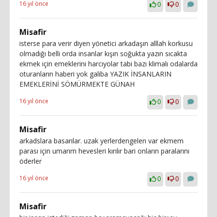
16 yıl önce
0
0
Misafir
isterse para verir diyen yönetici arkadaşın alllah korkusu
olmadığı belli orda insanlar kışın soğukta yazın sıcakta
ekmek için emeklerini harcıyolar tabi bazı klimalı odalarda
oturanların haberi yok galiba YAZIK İNSANLARIN
EMEKLERİNİ SÖMÜRMEKTE GÜNAH
16 yıl önce
0
0
Misafir
arkadslara basarılar. uzak yerlerdengelen var ekmem
parası için umarım hevesleri kırılır bari onların paralarını
öderler
16 yıl önce
0
0
Misafir