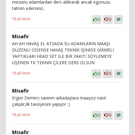
mezunu adamlardan ders aldırarak ancak egonuzu
tatmin edersiniz..
16 yıl önce
0
0
Misafir
AH AH HAVAŞ EL ATSADA SU ADAMLARIN MAAŞI
DÜZENLİ ÖDENSE HAVAŞ TEKNİK İŞİNİDE GİRMELİ
YAPTIKLARI HEAD SET İLE BİR YAKITI SÖYLEMEYE
ÜŞENEN TK TEKNİK ÇİLERE DERS OLSUN
16 yıl önce
0
0
Misafir
Ergun Demirci sanırım arkadaşlara maaşsız nasıl
çalışılır,ilk tavsiyesini yapıyor :)
16 yıl önce
0
0
Misafir