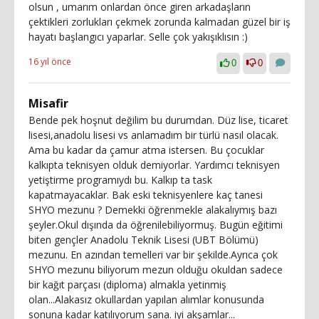
olsun , umarım onlardan önce giren arkadaşların
çektikleri zorlukları çekmek zorunda kalmadan güzel bir iş
hayatı başlangıcı yaparlar. Selle çok yakışıklısın :)
16 yıl önce
0
0
Misafir
Bende pek hoşnut değilim bu durumdan. Düz lise, ticaret
lisesi,anadolu lisesi vs anlamadım bir türlü nasıl olacak.
Ama bu kadar da çamur atma istersen. Bu çocuklar
kalkıpta teknisyen olduk demiyorlar. Yardımcı teknisyen
yetiştirme programıydı bu. Kalkıp ta task
kapatmayacaklar. Bak eski teknisyenlere kaç tanesi
SHYO mezunu ? Demekki öğrenmekle alakalıymış bazı
şeyler.Okul dışında da öğrenilebiliyormuş. Bugün eğitimi
biten gençler Anadolu Teknik Lisesi (UBT Bölümü)
mezunu. En azından temelleri var bir şekilde.Ayrıca çok
SHYO mezunu biliyorum mezun olduğu okuldan sadece
bir kağıt parçası (diploma) almakla yetinmiş
olan...Alakasız okullardan yapılan alımlar konusunda
sonuna kadar katılıyorum sana. iyi akşamlar...