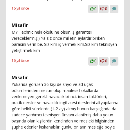
16 yıl önce
0
0
Misafir
MY Technic neki okulu ne olsun.İş garantisi
vereceklermiş:) Ya siz önce milletin aylardır biriken
parasını verin be. Siz kim iş vermek kim.Siz kim teknisyen
yetiştirmek kim
16 yıl önce
0
0
Misafir
Yukarıda görülen 36 kişi de shyo ve atl uçak
bölümlerinden mezun olup maalesef okullarda
verilemeyen gerekli havacılık bilinci, insan faktörleri,
pratik dersler ve havacılık ingilizcesi derslerini altyapılarına
göre belirli sürelerde (1-2 ay) almış bunun karşılığında da
sadece yardımcı teknisyen ünvanı alabilmiş daha yolun
başında olan kişilerdir. kendinden ve mesleki bilgisinden
şüphe edenler kıskanabilir. çünkü onların mesleğe böyle