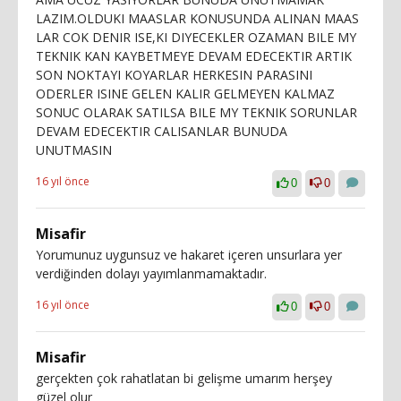
LAZIM.OLDUKI MAASLAR KONUSUNDA ALINAN MAAS
LAR COK DENIR ISE,KI DIYECEKLER OZAMAN BILE MY
TEKNIK KAN KAYBETMEYE DEVAM EDECEKTIR ARTIK
SON NOKTAYI KOYARLAR HERKESIN PARASINI
ODERLER ISINE GELEN KALIR GELMEYEN KALMAZ
SONUC OLARAK SATILSA BILE MY TEKNIK SORUNLAR
DEVAM EDECEKTIR CALISANLAR BUNUDA
UNUTMASIN
16 yıl önce
0
0
Misafir
Yorumunuz uygunsuz ve hakaret içeren unsurlara yer
verdiğinden dolayı yayımlanmamaktadır.
16 yıl önce
0
0
Misafir
gerçekten çok rahatlatan bi gelişme umarım herşey
güzel olur