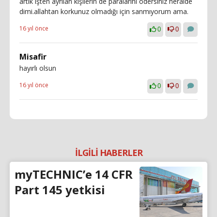
artık işten ayrılan kişilerin de paralarını ödersiniz heralde
dimi.allahtan korkunuz olmadığı için sanmıyorum ama.
16 yıl önce
0
0
Misafir
hayırlı olsun
16 yıl önce
0
0
İLGİLİ HABERLER
myTECHNIC’e 14 CFR
Part 145 yetkisi