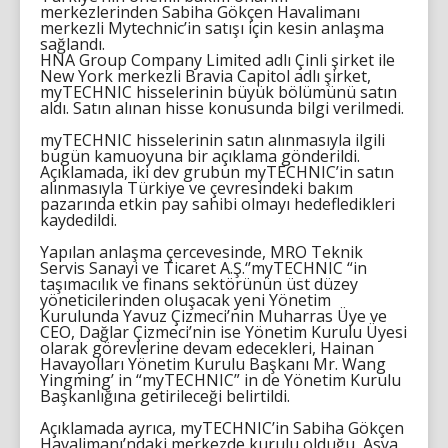
merkezlerinden Sabiha Gökçen Havalimanı
merkezli Mytechnic’in satışı için kesin anlaşma
sağlandı.
HNA Group Company Limited adlı Çinli şirket ile
New York merkezli Bravia Capitol adlı şirket,
myTECHNIC hisselerinin büyük bölümünü satın
aldı. Satın alınan hisse konusunda bilgi verilmedi.
myTECHNIC hisselerinin satın alınmasıyla ilgili
bugün kamuoyuna bir açıklama gönderildi.
Açıklamada, iki dev grubun myTECHNIC’in satın
alınmasıyla Türkiye ve çevresindeki bakım
pazarında etkin pay sahibi olmayı hedefledikleri
kaydedildi.
Yapılan anlaşma çercevesinde, MRO Teknik
Servis Sanayi ve Ticaret A.Ş.‘’myTECHNIC “in
taşımacılık ve finans sektörünün üst düzey
yöneticilerinden oluşacak yeni Yönetim
Kurulunda Yavuz Çizmeci’nin Muharras Üye ve
CEO, Dağlar Çizmeci’nin ise Yönetim Kurulu Üyesi
olarak görevlerine devam edecekleri, Hainan
Havayolları Yönetim Kurulu Başkanı Mr. Wang
Yingming’ in “myTECHNIC” in de Yönetim Kurulu
Başkanlığına getirileceği belirtildi.
Açıklamada ayrıca, myTECHNIC’in Sabiha Gökçen
Havalimanı’ndaki merkezde kurulu olduğu, Asya,