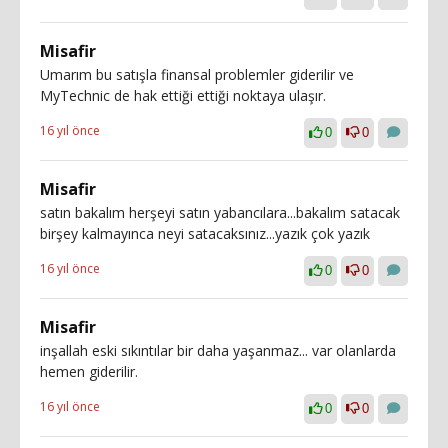
Misafir
Umarım bu satışla finansal problemler giderilir ve
MyTechnic de hak ettiği ettiği noktaya ulaşır.
16 yıl önce
0
0
Misafir
satın bakalım herşeyi satın yabancılara...bakalım satacak
birşey kalmayınca neyi satacaksınız...yazık çok yazık
16 yıl önce
0
0
Misafir
inşallah eski sıkıntılar bir daha yaşanmaz... var olanlarda
hemen giderilir.
16 yıl önce
0
0