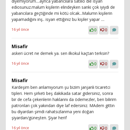
diyemiyorum....ayrıca yabancılara satılıo die isyan
ediosunuz.malum kişilerin elindeyken sanki çok iyiydi de
yabancılara geçtiğinde mi kötü olcak...Malumn kişilerin
yapamadığını inş.. isyan ettiğiniz bu kişiler yapar ....
16 yıl önce
0
0
Misafir
askeri ücret ne demek ya. sen ilkokul kaçtan terksin?
16 yıl önce
0
0
Misafir
Kardeşim ben anlamıyorum şu bizim janjanlı ticaretci
tipleri. Hem şirketi beş dakikada satar gidersiniz, sonra
bir de cefa çekenlerin haklarını da ödemezler, ben bilirim
patronları çok yakından diye laf edersiniz. MAdem gittin
bu diyardan şimdi rahatsızlanma yeni doğan
şiyardan/güneşten. Şiyar herif
16 yıl önce
0
0