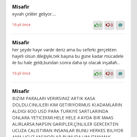
Misafir
eyvah çinliler geliyor.....
16 yıl önce
0
0
Misafir
her şeyde hayır vardır deriz ama bu seferki gerçekten
hayırlı olsun dileğiyle,tek başına bu güne kadar mücadele
ile bu hale geldi,bundan sonra daha iyi olacak inşallah...
16 yıl önce
0
0
Misafir
BIZIM PARALARI VERIRSINIZ ARTIK KASA
DOLDU.CINLILERI KIM GETIRIYORMUS KI.ADAMLARIN
ALDIGI 6OO USD PARA TURKIYE SARTLARINDA
ONLARA YETICEKMI.HELE HELE 4 AYDA BIR MAAS
ALIRLARSA.NAPSIN GARIPLER.ÇİNLILER GERCEKTEN
UCUZA CALISTIRAN INSANLAR BUNU HERKES BILIYOR
AMA UCUZ YASIYORLAR BUNUDA UNUTMAMAK