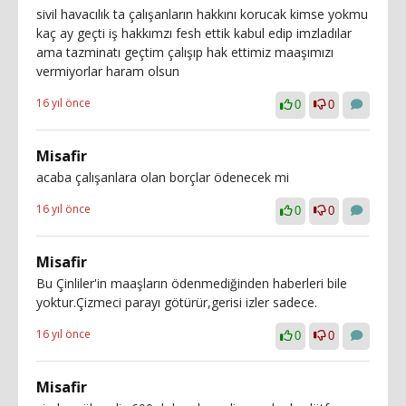
sivil havacılık ta çalışanların hakkını korucak kimse yokmu
kaç ay geçti iş hakkımzı fesh ettik kabul edip imzladılar
ama tazminatı geçtim çalışıp hak ettimiz maaşımızı
vermiyorlar haram olsun
16 yıl önce
0
0
Misafir
acaba çalışanlara olan borçlar ödenecek mi
16 yıl önce
0
0
Misafir
Bu Çinliler'in maaşların ödenmediğinden haberleri bile
yoktur.Çizmeci parayı götürür,gerisi izler sadece.
16 yıl önce
0
0
Misafir