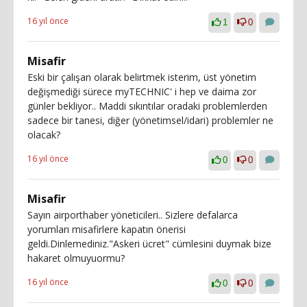
16 yıl önce
1
0
Misafir
Eski bir çalışan olarak belirtmek isterim, üst yönetim
değişmediği sürece myTECHNIC' i hep ve daima zor
günler bekliyor.. Maddi sıkıntılar oradaki problemlerden
sadece bir tanesi, diğer (yönetimsel/idari) problemler ne
olacak?
16 yıl önce
0
0
Misafir
Sayın airporthaber yöneticileri.. Sizlere defalarca
yorumları misafirlere kapatın önerisi
geldi.Dinlemediniz."Askeri ücret" cümlesini duymak bize
hakaret olmuyuormu?
16 yıl önce
0
0