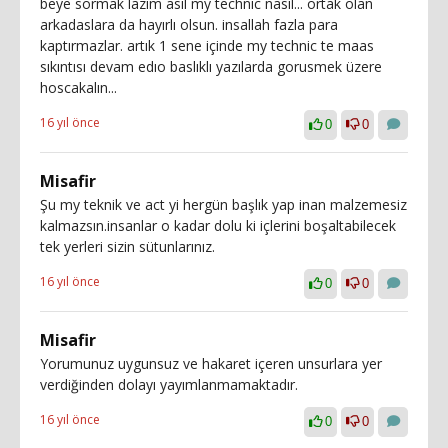
beye sormak lazım asıl my technic nasıl... ortak olan
arkadaslara da hayırlı olsun. insallah fazla para
kaptırmazlar. artık 1 sene içinde my technic te maas
sıkıntısı devam edıo baslıklı yazılarda gorusmek üzere
hoscakalın...
16 yıl önce
0
0
Misafir
Şu my teknik ve act yi hergün başlık yap inan malzemesiz
kalmazsın.insanlar o kadar dolu ki içlerini boşaltabilecek
tek yerleri sizin sütunlarınız.
16 yıl önce
0
0
Misafir
Yorumunuz uygunsuz ve hakaret içeren unsurlara yer
verdiğinden dolayı yayımlanmamaktadır.
16 yıl önce
0
0