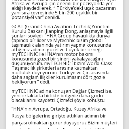
Afrika ve Avrupa için önemli bir pozisyonda yer
aldığı kaydedilerek, “ Türkiye’deki uçak pazarının
yanı sıra çevresinde 5 bin 200 uçaklık bir
potansiyel var” denildi.
GCAT (Grand China Aviation Technik)Yönetim
Kurulu Baskanı Jianping Dong, anlaşmayla ilgili
şunları söyledi: "HNA Group havacılıkta dünya
çapında bir lider ve Mytechnic bizim global
taşımacılık alanında yatırım yapma konusunda
attığımız adımın güzel ve büyük bir örneği.
myTECHNIC ile HNA’nın motor bakımı
konusunda güzel bir sinerji yakalayacağını
düşünüyorum. myTECHNIC’i bizim World-Class
Taşımacılık şirketleri arasına katmaktan
mutluluk duyuyorum. Türkiye ve Çin arasında
daha sağlam ilişkiler kurulmasını dört gözle
bekliyorum " dedi.
myTECHNIC adına konuşan Dağlar Çizmeci ise,
yeni ortaklarla birlikte bölgede daha güçlü
olacaklarını kaydetti. Çizmeci şöyle konuştu:
"HNA'nın Avrupa, Ortadoğu, Kuzey Afrika ve
Rusya bölgelerine girişte attıkları adımın bir
parçası olmaktan gurur duyuyoruz.Bizim müşteri