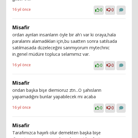
16 yıl önce
0
0
Misafir
ordan ayrılan insanların öyle bir ah'ı var ki oraya,hala
paralarını alamadıkları için,bu saatten sonra satılsada
satılmasada düzeleceğini sanmıyorum mytechnic
in.genel müdüre topluca selamımız var.
16 yıl önce
0
0
Misafir
ondan başka bişe diemioruz ztn...O şahısların
yapamadığını bunlar yapabilecek mi acaba
16 yıl önce
0
0
Misafir
Tarafımızca hayırlı olur demekten başka bişe