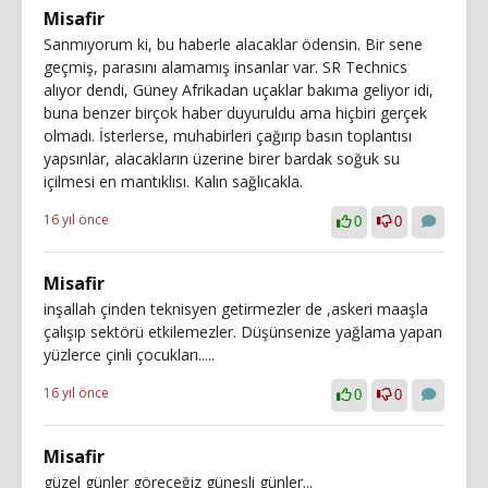
Misafir
Sanmıyorum ki, bu haberle alacaklar ödensin. Bir sene
geçmiş, parasını alamamış insanlar var. SR Technics
alıyor dendi, Güney Afrikadan uçaklar bakıma geliyor idi,
buna benzer birçok haber duyuruldu ama hiçbiri gerçek
olmadı. İsterlerse, muhabirleri çağırıp basın toplantısı
yapsınlar, alacakların üzerine birer bardak soğuk su
içilmesi en mantıklısı. Kalın sağlıcakla.
16 yıl önce
0
0
Misafir
inşallah çinden teknisyen getirmezler de ,askeri maaşla
çalışıp sektörü etkilemezler. Düşünsenize yağlama yapan
yüzlerce çinli çocukları.....
16 yıl önce
0
0
Misafir
güzel günler göreceğiz güneşli günler...