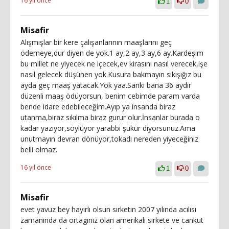
16 yıl önce
1
0
Misafir
Alışmışlar bir kere çalışanlarının maaşlarını geç
ödemeye,dur diyen de yok.1 ay,2 ay,3 ay,6 ay.Kardeşim
bu millet ne yiyecek ne içecek,ev kirasını nasıl verecek,işe
nasıl gelecek düşünen yok.Kusura bakmayın sıkışığız bu
ayda geç maaş yatacak.Yok yaa.Sanki bana 36 aydır
düzenli maaş ödüyorsun, benim cebimde param varda
bende idare edebileceğim.Ayıp ya insanda biraz
utanma,biraz sıkılma biraz gurur olur.İnsanlar burada o
kadar yazıyor,söylüyor yarabbi şükür diyorsunuz.Ama
unutmayın devran dönüyor,tokadı nereden yiyeceğiniz
belli olmaz.
16 yıl önce
1
0
Misafir
evet yavuz bey hayırlı olsun sırketın 2007 yılında acılısı
zamanında da ortagınız olan amerikalı sırkete ve cankut