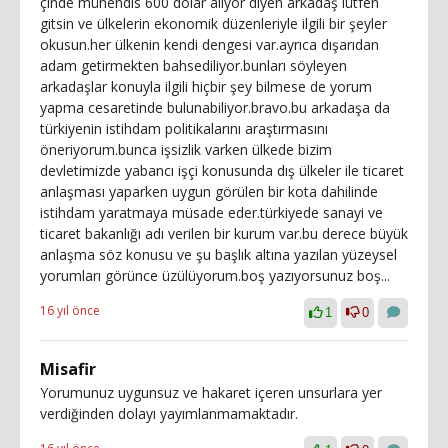
çinde mühendis 600 dolar alıyor diyen arkadaş lütfen
gitsin ve ülkelerin ekonomik düzenleriyle ilgili bir şeyler
okusun.her ülkenin kendi dengesi var.ayrıca dışarıdan
adam getirmekten bahsediliyor.bunları söyleyen
arkadaşlar konuyla ilgili hiçbir şey bilmese de yorum
yapma cesaretinde bulunabiliyor.bravo.bu arkadaşa da
türkiyenin istihdam politikalarını araştırmasını
öneriyorum.bunca işsizlik varken ülkede bizim
devletimizde yabancı işçi konusunda dış ülkeler ile ticaret
anlaşması yaparken uygun görülen bir kota dahilinde
istihdam yaratmaya müsade eder.türkiyede sanayi ve
ticaret bakanlığı adı verilen bir kurum var.bu derece büyük
anlaşma söz konusu ve şu başlık altına yazılan yüzeysel
yorumları görünce üzülüyorum.boş yazıyorsunuz boş...
16 yıl önce
1
0
Misafir
Yorumunuz uygunsuz ve hakaret içeren unsurlara yer
verdiğinden dolayı yayımlanmamaktadır.