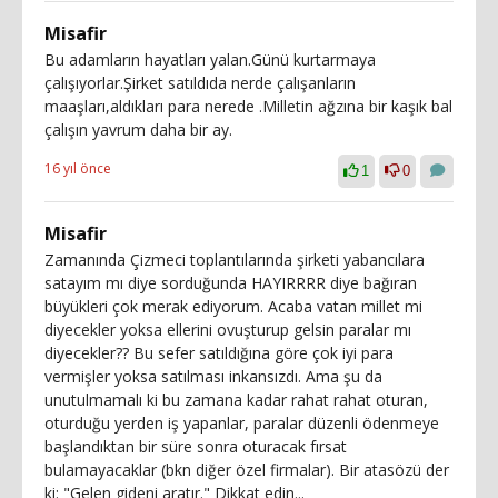
Misafir
Bu adamların hayatları yalan.Günü kurtarmaya
çalışıyorlar.Şirket satıldıda nerde çalışanların
maaşları,aldıkları para nerede .Milletin ağzına bir kaşık bal
çalışın yavrum daha bir ay.
16 yıl önce
1
0
Misafir
Zamanında Çizmeci toplantılarında şirketi yabancılara
satayım mı diye sorduğunda HAYIRRRR diye bağıran
büyükleri çok merak ediyorum. Acaba vatan millet mi
diyecekler yoksa ellerini ovuşturup gelsin paralar mı
diyecekler?? Bu sefer satıldığına göre çok iyi para
vermişler yoksa satılması inkansızdı. Ama şu da
unutulmamalı ki bu zamana kadar rahat rahat oturan,
oturduğu yerden iş yapanlar, paralar düzenli ödenmeye
başlandıktan bir süre sonra oturacak fırsat
bulamayacaklar (bkn diğer özel firmalar). Bir atasözü der
ki: "Gelen gideni aratır." Dikkat edin...