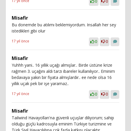
17 yıl önce
0
0
Misafir
Bu donemde bu atılımı beklemiyordum. Insallah her sey
istedikleri gibi olur
17 yıl önce
0
0
Misafir
Yuhhh yani.. 16 yıllık uçağı almışlar.. Birde üstüne krize
rağmen 3. uçağını aldı tarzı ibareler kullanılıyor.. Eminim
bedavaya yakın bir fiyata almışlardır.. ee nede olsa 16
yıllık uçak pek bir işe yaramaz..
17 yıl önce
0
0
Misafir
Tailwind Havayolları'na güvenli uçuşlar diliyorum; sahip
olduğu güçlü kadrosuyla eminim Türkiye turizmine ve
Türk Sivil Havacılığına çok fazla katkısı olacaktır.