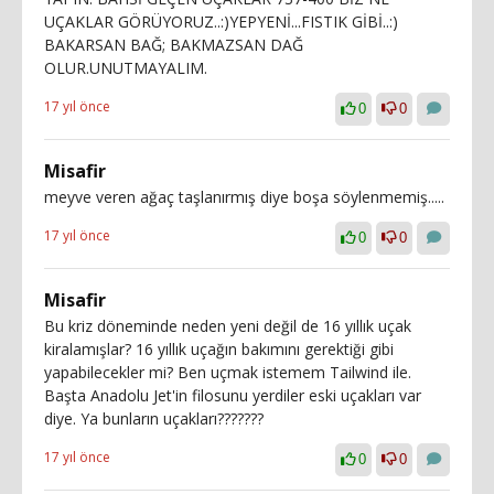
UÇAKLAR GÖRÜYORUZ..:)YEPYENİ...FISTIK GİBİ..:)
BAKARSAN BAĞ; BAKMAZSAN DAĞ
OLUR.UNUTMAYALIM.
17 yıl önce
0
0
Misafir
meyve veren ağaç taşlanırmış diye boşa söylenmemiş.....
17 yıl önce
0
0
Misafir
Bu kriz döneminde neden yeni değil de 16 yıllık uçak
kiralamışlar? 16 yıllık uçağın bakımını gerektiği gibi
yapabilecekler mi? Ben uçmak istemem Tailwind ile.
Başta Anadolu Jet'in filosunu yerdiler eski uçakları var
diye. Ya bunların uçakları???????
17 yıl önce
0
0