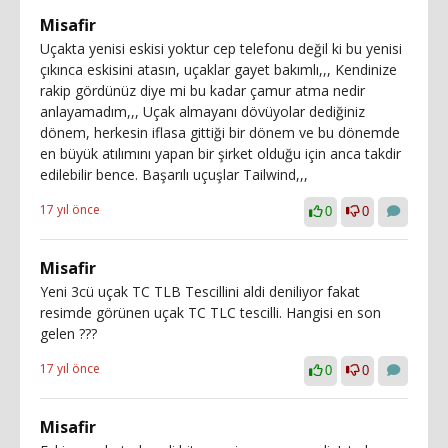
Misafir
Uçakta yenisi eskisi yoktur cep telefonu değil ki bu yenisi
çıkınca eskisini atasın, uçaklar gayet bakımlı,,, Kendinize
rakip gördünüz diye mi bu kadar çamur atma nedir
anlayamadım,,, Uçak almayanı dövüyolar dediğiniz
dönem, herkesin iflasa gittiği bir dönem ve bu dönemde
en büyük atılımını yapan bir şirket olduğu için anca takdir
edilebilir bence. Başarılı uçuşlar Tailwind,,,
17 yıl önce
0
0
Misafir
Yeni 3cü uçak TC TLB Tescillini aldi deniliyor fakat
resimde görünen uçak TC TLC tescilli. Hangisi en son
gelen ???
17 yıl önce
0
0
Misafir