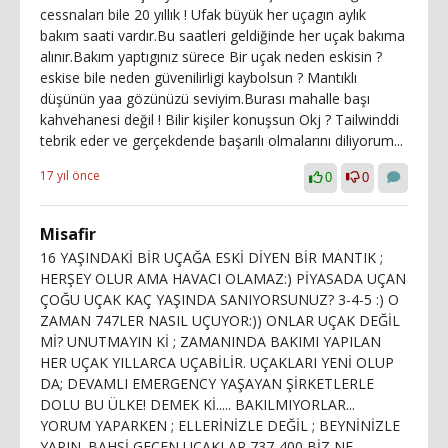
cessnaları bile 20 yıllık ! Ufak büyük her uçagın aylık
bakım saati vardır.Bu saatleri geldiğinde her uçak bakıma
alınır.Bakım yaptıgınız sürece Bir uçak neden eskisin ?
eskise bile neden güvenilirligi kaybolsun ? Mantıklı
düşünün yaa gözünüzü seviyim.Burası mahalle başı
kahvehanesi değil ! Bilir kişiler konuşsun Okj ? Tailwinddi
tebrik eder ve gerçekdende başarılı olmalarını diliyorum...
17 yıl önce
0
0
Misafir
16 YAŞINDAKİ BİR UÇAĞA ESKİ DİYEN BİR MANTIK ;
HERŞEY OLUR AMA HAVACI OLAMAZ:) PİYASADA UÇAN
ÇOĞU UÇAK KAÇ YAŞINDA SANIYORSUNUZ? 3-4-5 :) O
ZAMAN 747LER NASIL UÇUYOR:)) ONLAR UÇAK DEĞİL
Mİ? UNUTMAYIN Kİ ; ZAMANINDA BAKIMI YAPILAN
HER UÇAK YILLARCA UÇABİLİR. UÇAKLARI YENİ OLUP
DA; DEVAMLI EMERGENCY YAŞAYAN ŞİRKETLERLE
DOLU BU ÜLKE! DEMEK Kİ..... BAKILMIYORLAR...
YORUM YAPARKEN ; ELLERİNİZLE DEĞİL ; BEYNİNİZLE
YAPIN. BAHSİ GEÇEN UÇAKLAR 737-400 BİZ NE