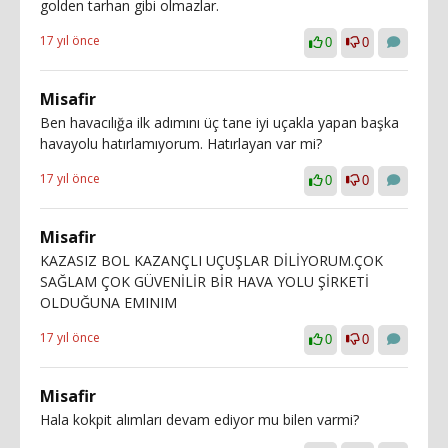
golden tarhan gibi olmazlar.
17 yıl önce
0
0
Misafir
Ben havacılığa ilk adımını üç tane iyi uçakla yapan başka
havayolu hatırlamıyorum. Hatırlayan var mi?
17 yıl önce
0
0
Misafir
KAZASIZ BOL KAZANÇLI UÇUŞLAR DİLİYORUM.ÇOK
SAĞLAM ÇOK GÜVENİLİR BİR HAVA YOLU ŞİRKETİ
OLDUĞUNA EMINIM
17 yıl önce
0
0
Misafir
Hala kokpit alımları devam ediyor mu bilen varmi?