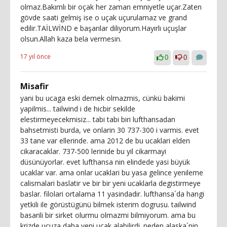
olmaz.Bakımlı bir oçak her zaman emniyetle uçar.Zaten
gövde saati gelmiş ise o uçak uçurulamaz ve grand
edilir.TAİLWİND e başarılar diliyorum.Hayırlı uçuşlar
olsun.Allah kaza bela vermesin.
17 yıl önce
0
0
Misafir
yani bu ucaga eski demek olmazmis, cünkü bakimi
yapilmis... tailwind i de hicbir sekilde
elestirmeyecekmisiz... tabi tabi biri lufthansadan
bahsetmisti burda, ve onlarin 30 737-300 i varmis. evet
33 tane var ellerinde. ama 2012 de bu ucaklari elden
cikaracaklar. 737-500 lerinide bu yil cikarmayi
düsünüyorlar. evet lufthansa nin elindede yasi büyük
ucaklar var. ama onlar ucaklari bu yasa gelince yenileme
calismalari baslatir ve bir bir yeni ucaklarla degistirmeye
baslar. filolari ortalama 11 yasindadir. lufthansa´da hangi
yetkili ile görüstügünü bilmek isterim dogrusu. tailwind
basarili bir sirket olurmu olmazmi bilmiyorum. ama bu
krizde ucuza daha yeni ucak alabilirdi. neden alaska´nin