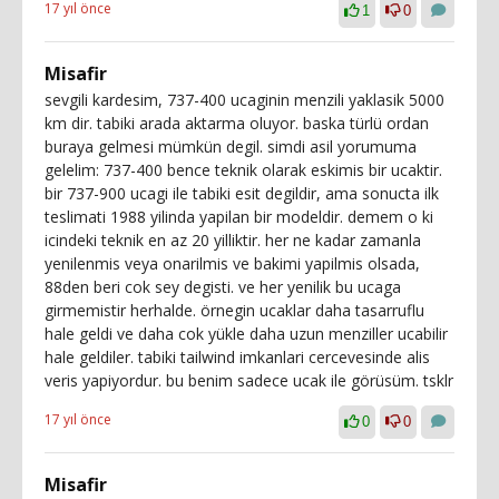
17 yıl önce
1
0
Misafir
sevgili kardesim, 737-400 ucaginin menzili yaklasik 5000
km dir. tabiki arada aktarma oluyor. baska türlü ordan
buraya gelmesi mümkün degil. simdi asil yorumuma
gelelim: 737-400 bence teknik olarak eskimis bir ucaktir.
bir 737-900 ucagi ile tabiki esit degildir, ama sonucta ilk
teslimati 1988 yilinda yapilan bir modeldir. demem o ki
icindeki teknik en az 20 yilliktir. her ne kadar zamanla
yenilenmis veya onarilmis ve bakimi yapilmis olsada,
88den beri cok sey degisti. ve her yenilik bu ucaga
girmemistir herhalde. örnegin ucaklar daha tasarruflu
hale geldi ve daha cok yükle daha uzun menziller ucabilir
hale geldiler. tabiki tailwind imkanlari cercevesinde alis
veris yapiyordur. bu benim sadece ucak ile görüsüm. tsklr
17 yıl önce
0
0
Misafir