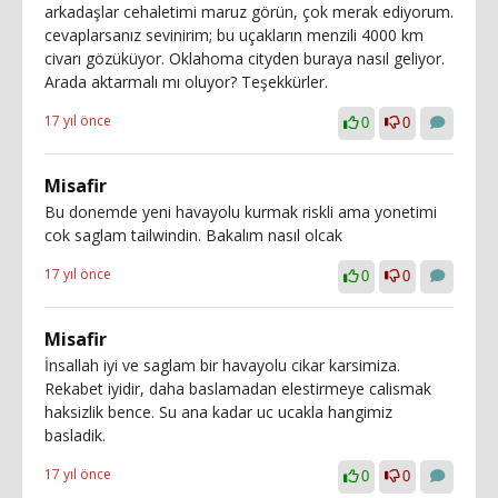
arkadaşlar cehaletimi maruz görün, çok merak ediyorum.
cevaplarsanız sevinirim; bu uçakların menzili 4000 km
civarı gözüküyor. Oklahoma cityden buraya nasıl geliyor.
Arada aktarmalı mı oluyor? Teşekkürler.
17 yıl önce
0
0
Misafir
Bu donemde yeni havayolu kurmak riskli ama yonetimi
cok saglam tailwindin. Bakalım nasıl olcak
17 yıl önce
0
0
Misafir
İnsallah iyi ve saglam bir havayolu cikar karsimiza.
Rekabet iyidir, daha baslamadan elestirmeye calismak
haksizlik bence. Su ana kadar uc ucakla hangimiz
basladik.
17 yıl önce
0
0