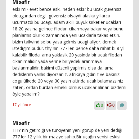
Misafir
eski mi? evet bence eski. neden eski? bu ucak güvensiz
oldugundan degil. güvensiz olsaydi alaska yillarca
ucurmazdi bu ucagi. adam akilli büyük sirketler ucaklari
18 20 yasina gelince filodan cikarmaya bakar veya bunu
planlamis olur ki zamaninda yeni ucaklarla takas etsin.
bizim tailwind se bu yasa gelmis ucagi aliyor. demek
istedigim budur. thy nin 777 leri bence daha rahat bi 8 yil
kalabilir filoda. ama yaklasik 20 yasinda bir ucak filodan
cikarilmalidir yada yerine bir yedek aranmaya
baslanmalidir. bakimi düzenli yapilmis olsa da. ama
dediklerim yanlis diyorsaniz, afrikaya gidiniz ve bakiniz.
cogu ülkede 20 veya 30 yasin altinda ucak bulamazsiniz
zaten, ordan burdan emekli olmus ucaklar alirlar. bizdemi
öyle yapalim?
17 yıl önce
0
0
Misafir
THY nin getirdiği ve türkiyenin yeni görüp de yeni dediği
777 ler 12 yıllık bir maziye sahip.Bir uçağın yenisi eskisi