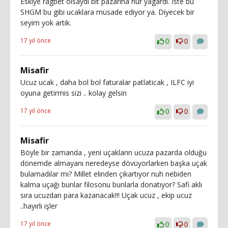
Eskiye ragbet olsaydi bit pazarina nur yagardi. Iste bu
SHGM bu gibi ucaklara müsade ediyor ya. Diyecek bir
seyim yok artik.
17 yıl önce
0
0
Misafir
Ucuz ucak , daha bol bol faturalar patlaticak , ILFC iyi
oyuna getirmis sizi .. kolay gelsin
17 yıl önce
0
0
Misafir
Böyle bir zamanda , yeni uçakların ucuza pazarda olduğu
dönemde almayanı neredeyse dövüyorlarken başka uçak
bulamadılar mı? Millet elinden çıkartıyor nuh nebiden
kalma uçağı bunlar filosonu bunlarla donatıyor? Safi aklı
sıra ucuzdan para kazanacak!!! Uçak ucuz , ekip ucuz
..hayırlı işler
17 yıl önce
0
0