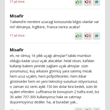
17 yıl önce
0
0
Misafir
Tailwind'in nerelere ucacagi konusunda bilgisi olanlar var
mi? Almanya, İngiltere, Fransa neresi acaba?
17 yıl önce
0
0
Misafir
eh, ne olmuş 16 yıllık uçağı almışlar? tabiki mümkün
olduğu kadar ucuz uçak alacaklar. helal olsun, kafaları
kullanıp bakımı yerinde sağlam uçak almışlar. sizin
yorumunuz, kuş arkasını görmüş yara sanmış misali.
hem ucuz uçalım, hem pöfpöflesinler, hem itibar
göstesinler hem en yeni teknoloji sunulsun istiyorsunuz.
o zaman siz verin aylık 150 bin dolar kira bedeli, sizin ile
uçalım efendim. Lufthansa ile konuştum 2 hafta evel, biz
30 adet 737-300 kullanıyoruz hala ve satmayı
düşünmüyoruz dediler. ha, al buradan yak...