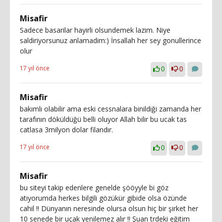
Misafir
Sadece basarilar hayirli olsundemek lazim. Niye
saldiriyorsunuz anlamadim:) İnsallah her sey gonullerince
olur
17 yıl önce
0
0
Misafir
bakımlı olabilir ama eski cessnalara binildiği zamanda her
tarafının döküldüğü belli oluyor Allah bilir bu ucak tas
catlasa 3milyon dolar filandır.
17 yıl önce
0
0
Misafir
bu siteyi takip edenlere genelde şööyyle bi göz
atıyorumda herkes bilgili gözükür gibide olsa özünde
cahil !! Dünyanın neresinde olursa olsun hiç bir şirket her
10 senede bir uçak yenilemez alır !! Şuan trdeki eğitim