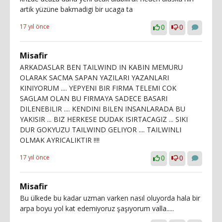
artik yüzüne bakmadigi bir ucaga ta
17 yıl önce
0
0
Misafir
ARKADASLAR BEN TAILWIND IN KABIN MEMURU
OLARAK SACMA SAPAN YAZILARI YAZANLARI
KINIYORUM .... YEPYENI BIR FIRMA TELEMI COK
SAGLAM OLAN BU FIRMAYA SADECE BASARI
DILENEBILIR .... KENDINI BILEN INSANLARADA BU
YAKISIR ... BIZ HERKESE DUDAK ISIRTACAGIZ ... SIKI
DUR GOKYUZU TAILWIND GELIYOR .... TAILWINLI
OLMAK AYRICALIKTIR !!!!
17 yıl önce
0
0
Misafir
Bu ülkede bu kadar uzman varken nasıl oluyorda hala bir
arpa boyu yol kat edemiyoruz şaşıyorum valla.....