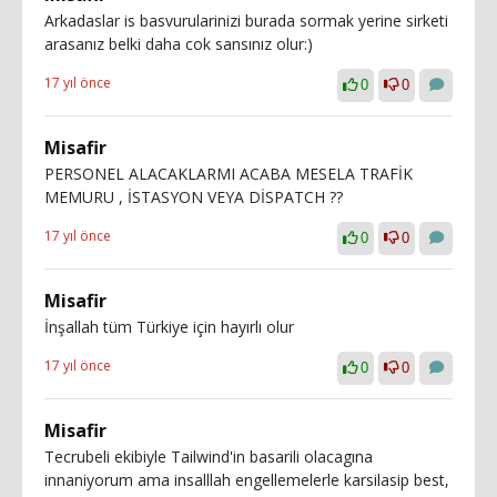
Arkadaslar is basvurularinizi burada sormak yerine sirketi
arasanız belki daha cok sansınız olur:)
17 yıl önce
0
0
Misafir
PERSONEL ALACAKLARMI ACABA MESELA TRAFİK
MEMURU , İSTASYON VEYA DİSPATCH ??
17 yıl önce
0
0
Misafir
İnşallah tüm Türkiye için hayırlı olur
17 yıl önce
0
0
Misafir
Tecrubeli ekibiyle Tailwind'in basarili olacagına
innaniyorum ama insalllah engellemelerle karsilasip best,