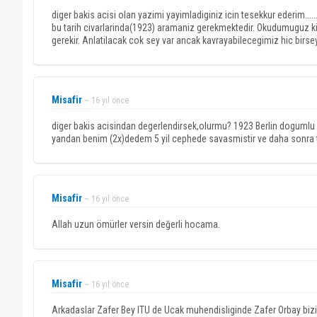
diger bakis acisi olan yazimi yayimladiginiz icin tesekkur ederim......
bu tarih civarlarinda(1923) aramaniz gerekmektedir. Okudumuguz ki
gerekir. Anlatilacak cok sey var ancak kavrayabilecegimiz hic birse
Misafir
~ 16 yıl önce
diger bakis acisindan degerlendirsek,olurmu? 1923 Berlin dogumlu ol
yandan benim (2x)dedem 5 yil cephede savasmistir ve daha sonra teh
Misafir
~ 16 yıl önce
Allah uzun ömürler versin değerli hocama.
Misafir
~ 16 yıl önce
Arkadaslar Zafer Bey ITU de Ucak muhendisliginde Zafer Orbay bizi