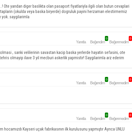
..! Ote yandan diger baslikta olan pasaport fiyatlariyla ilgili olan butun cevaplari
taplarin (okulda veya baska biryerde) dogruluk payini herzaman elestirmemiz
y yok..saygilarimla
0
0
Yanıtla
Beğendim
Beğenmedim
masi , sanki velilerinin savastan kacip baska yerlerde hayatin sefasini, ote
ris olmayip ilave 3 yil mecburi askerlik yapmistir! Saygilarimla arz ederim
0
0
Yanıtla
Beğendim
Beğenmedim
0
0
Yanıtla
Beğendim
Beğenmedim
m hocamızdı Kayseri uçak fabrikasının ilk kurulusunu yapmıştır Ayrıca UNLU