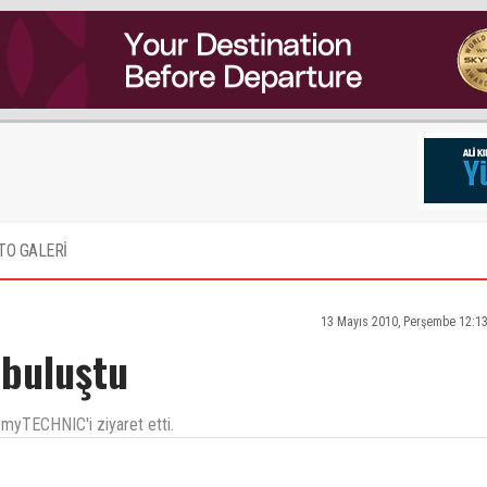
TO GALERİ
13 Mayıs 2010, Perşembe 12:1
 buluştu
 myTECHNIC'i ziyaret etti.
kkur ederim........! Ote yandan diger baslikta olan pasaport fiyatlariyla ilgili olan butun