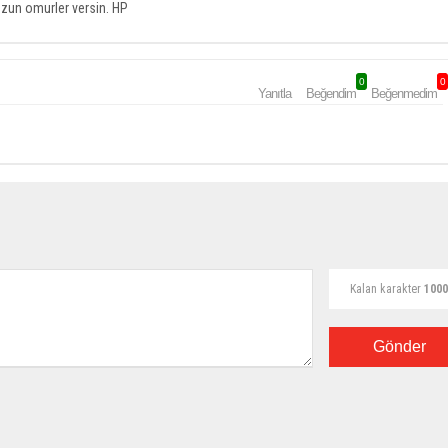
zun omurler versin. HP
0
0
Yanıtla
Beğendim
Beğenmedim
Kalan karakter
1000
Gönder