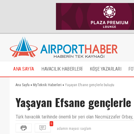
ANA SAYFA
HAVACILIK HABERLERİ
KÖŞE YAZARLARI
FO
Ana Sayfa
»
MyTeknik Haberleri
»
Yaşayan Efsane gençlerle buluştu
Yaşayan Efsane gençlerle
Türk havacılık tarihinde önemli bir yeri olan Necmüzzafer Orbay,
5
diger bakis acisi olan yazimi yayimladiginiz icin tese