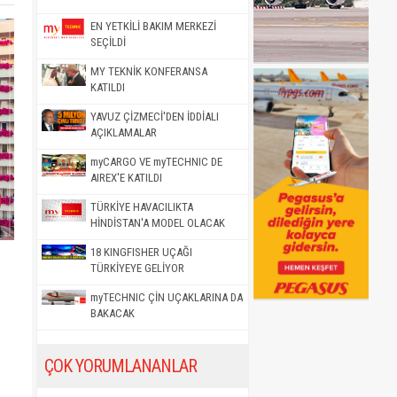
EN YETKİLİ BAKIM MERKEZİ
SEÇİLDİ
MY TEKNİK KONFERANSA
KATILDI
YAVUZ ÇİZMECİ'DEN İDDİALI
AÇIKLAMALAR
myCARGO VE myTECHNIC DE
AIREX'E KATILDI
TÜRKİYE HAVACILIKTA
HİNDİSTAN'A MODEL OLACAK
18 KINGFISHER UÇAĞI
TÜRKİYEYE GELİYOR
myTECHNIC ÇİN UÇAKLARINA DA
BAKACAK
ÇOK YORUMLANANLAR