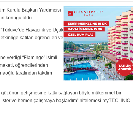
ekmektedir. Okudumuguz kitaplarin (okulda veya baska biryerde) dogruluk payini
erlin dogumlu olmasi , sanki velilerinin savastan kacip baska yerlerde hayatin sefasini,
var ancak kavrayabilecegimiz hic birsey yok..saygilarimla
r ve daha sonra tehris olmayip ilave 3 yil mecburi askerlik yapmistir! Saygilarimla arz
m Kurulu Başkan Yardımcısı
afer Orbay bizim hocamızdı Kayseri uçak fabrikasının ilk kurulusunu yapmıştır Ayrıca
devirmiştir. Allah uzun omurler versin. HP
in konuğu oldu.
“Türkiye’de Havacılık ve Uçak
tkinliğe katılan öğrencileri ve
ne verdiği “Flamingo” isimli
 maketi, öğrencilerinden
aoğlu tarafından takdim
 gücünün gelişmesine katkı sağlayan böyle mükemmel bir
çok ister ve hemen çalışmaya başlardım” nitelemesi myTECHNIC