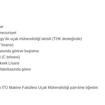
ar
 mezuniyet
gy’de uçak mühendisliği tahsili (THK desteğinde)
’lisansı)
kasında göreve başlama
 (C brövesi)
üksek Lisans
fabrikasında görev
 İTÜ Makine Fakültesi Uçak Mühendisliği part-time öğretim