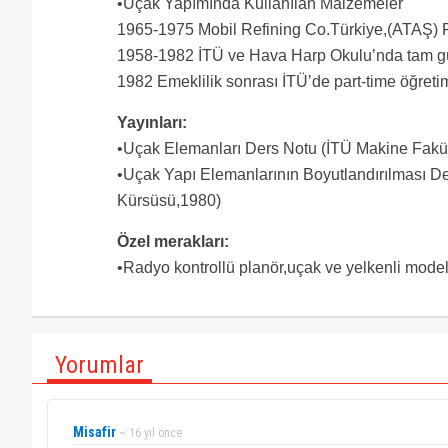
•Uçak Yapımında Kullanılan Malzemeler
1965-1975 Mobil Refining Co.Türkiye,(ATAŞ) 
1958-1982 İTÜ ve Hava Harp Okulu’nda tam gü
1982 Emeklilik sonrası İTÜ’de part-time öğretim
Yayınları:
•Uçak Elemanları Ders Notu (İTÜ Makine Fakül
•Uçak Yapı Elemanlarının Boyutlandırılması De
Kürsüsü,1980)
Özel merakları:
•Radyo kontrollü planör,uçak ve yelkenli mode
Yorumlar
Misafir
~ 16 yıl önce