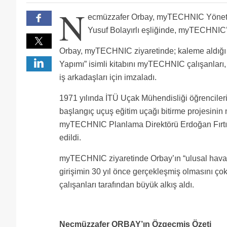
cevaplari bu tarih civarlarinda(1923) aramaniz ger
diger bakis acisindan degerlendirsek,olurmu? 1923 B
N
herzaman elestirmemiz gerekir. Anlatilacak cok sey 
ote yandan benim (2x)dedem 5 yil cephede savasmisti
Allah uzun ömürler versin değerli hocama.
ecmüzzafer Orbay, myTECHNIC Yöneti
ederim
Arkadaslar Zafer Bey ITU de Ucak muhendisliginde Z
UNLU RAUF ORBAY IN YEGENI OLUP SU ANDA 85 yasını 
adamin mayasi saglam
Yusuf Bolayırlı eşliğinde, myTECHNIC’
Orbay, myTECHNIC ziyaretinde; kaleme aldığı 
Yapımı” isimli kitabını myTECHNIC çalışanları, e
iş arkadaşları için imzaladı.
1971 yılında İTÜ Uçak Mühendisliği öğrencileri
başlangıç uçuş eğitim uçağı bitirme projesinin
myTECHNIC Planlama Direktörü Erdoğan Fırtın
edildi.
myTECHNIC ziyaretinde Orbay’ın “ulusal hava
girişimin 30 yıl önce gerçekleşmiş olmasını 
çalışanları tarafından büyük alkış aldı.
Necmüzzafer ORBAY’ın Özgeçmiş Özeti