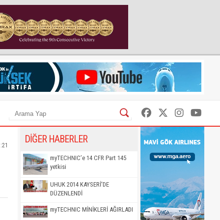
DİĞER HABERLER
3:21
myTECHNIC’e 14 CFR Part 145
yetkisi
UHUK 2014 KAYSERİ'DE
DÜZENLENDİ
myTECHNIC MİNİKLERİ AĞIRLADI