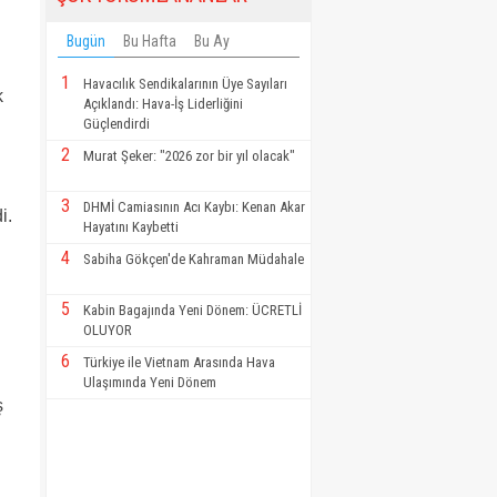
Bugün
Bu Hafta
Bu Ay
1
Havacılık Sendikalarının Üye Sayıları
k
Açıklandı: Hava-İş Liderliğini
Güçlendirdi
2
Murat Şeker: "2026 zor bir yıl olacak"
3
DHMİ Camiasının Acı Kaybı: Kenan Akar
i.
Hayatını Kaybetti
4
Sabiha Gökçen'de Kahraman Müdahale
5
Kabin Bagajında Yeni Dönem: ÜCRETLİ
OLUYOR
6
Türkiye ile Vietnam Arasında Hava
Ulaşımında Yeni Dönem
ş