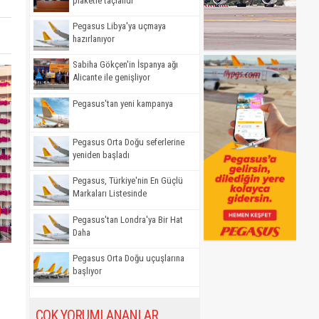
plaketle taçlandı
Pegasus Libya'ya uçmaya
hazırlanıyor
Sabiha Gökçen'in İspanya ağı
Alicante ile genişliyor
Pegasus'tan yeni kampanya
Pegasus Orta Doğu seferlerine
yeniden başladı
Pegasus, Türkiye'nin En Güçlü
Markaları Listesinde
Pegasus'tan Londra'ya Bir Hat
Daha
Pegasus Orta Doğu uçuşlarına
başlıyor
ÇOK YORUMLANANLAR