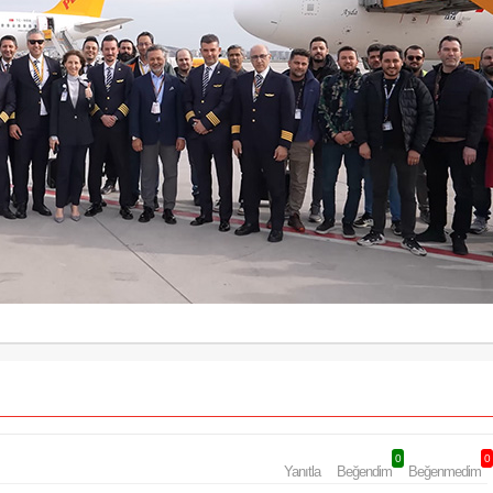
0
0
Yanıtla
Beğendim
Beğenmedim