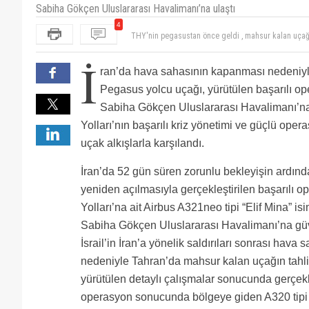
Sabiha Gökçen Uluslararası Havalimanı’na ulaştı
4
Darısı THY’nin başına
Umarım böyle bir talihsizliğin tekrarı olmaz ve düny
İ
zamanda kurtulur.
Uçağı var nıydı?
ran’da hava sahasının kapanması nedeniy
THY'nin pegasustan önce geldi , mahsur kalan uça
Pegasus yolcu uçağı, yürütülen başarılı o
Sabiha Gökçen Uluslararası Havalimanı’na
Yolları’nın başarılı kriz yönetimi ve güçlü oper
uçak alkışlarla karşılandı.
İran’da 52 gün süren zorunlu bekleyişin ardın
yeniden açılmasıyla gerçekleştirilen başarılı
Yolları’na ait Airbus A321neo tipi “Elif Mina” is
Sabiha Gökçen Uluslararası Havalimanı’na güv
İsrail’in İran’a yönelik saldırıları sonrası hava
nedeniyle Tahran’da mahsur kalan uçağın tahliy
yürütülen detaylı çalışmalar sonucunda gerçekleş
operasyon sonucunda bölgeye giden A320 tipi “Ay