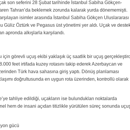
uçak son seferini 28 Şubat tarihinde İstanbul Sabiha Gökçen-
itibaren Tahran’da beklemek zorunda kalarak yurda dönememişti.
rşılayan isimler arasında İstanbul Sabiha Gökçen Uluslararası
 Güliz Öztürk ve Pegasus üst yönetimi yer aldı. Uçak ve deste
n apronda alkışlarla karşılandı.
in görevli uçuş ekibi yaklaşık üç saatlik bir uçuş gerçekleştird
000 feet irtifada kuzey rotasını takip ederek Azerbaycan ve
erinden Türk hava sahasına giriş yaptı. Dönüş planlaması
klaşımı doğrultusunda en uygun rota üzerinden, kontrollü olarak
ye tahliye edildiği, uçakların ise bulundukları noktalarda
el hem de insani açıdan titizlikle yürütülen süreç sonunda uçu
syon gücü