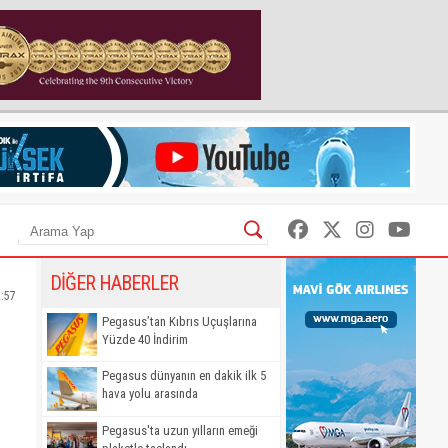
DİĞER HABERLER
2:57
Pegasus’tan Kıbrıs Uçuşlarına
Yüzde 40 İndirim
Pegasus dünyanın en dakik ilk 5
hava yolu arasında
Pegasus'ta uzun yılların emeği