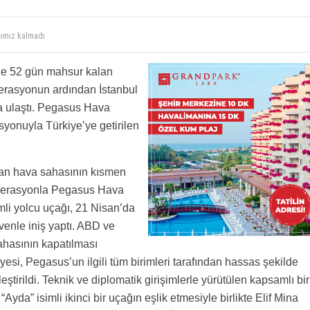
a bu pis savaş sarmalından ve sebep olan ahlaksızların orantısız saldırılarından en kısa
le 52 gün mahsur kalan
ğımız kalmadı
perasyonun ardından İstanbul
 ulaştı. Pegasus Hava
asyonuyla Türkiye’ye getirilen
dan hava sahasının kısmen
 operasyonla Pegasus Hava
imli yolcu uçağı, 21 Nisan’da
enle iniş yaptı. ABD ve
 sahasının kapatılması
esi, Pegasus’un ilgili tüm birimleri tarafından hassas şekilde
tirildi. Teknik ve diplomatik girişimlerle yürütülen kapsamlı bir
da” isimli ikinci bir uçağın eşlik etmesiyle birlikte Elif Mina