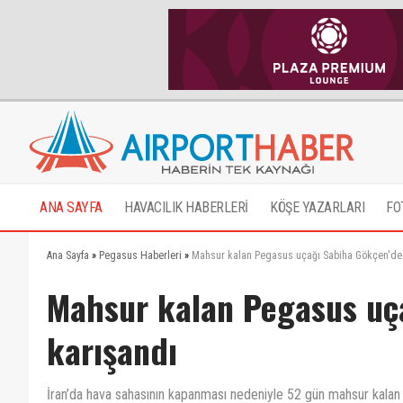
ANA SAYFA
HAVACILIK HABERLERİ
KÖŞE YAZARLARI
FO
Ana Sayfa
»
Pegasus Haberleri
»
Mahsur kalan Pegasus uçağı Sabiha Gökçen'de 
Mahsur kalan Pegasus uç
karışandı
İran’da hava sahasının kapanması nedeniyle 52 gün mahsur kalan 