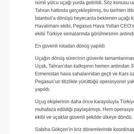
isimli yolcu uçağı yurda getirildi. Söz konusu 
Tahran hattında gerçekleştirmiş, bu tarihten 
İstanbul’a dönüşü heyecanla beklenen uçağı ka
Havalimanı ekibi, Pegasus Hava Yolları CEO’su
ekibi Türkiye semalarında görülmesinin ardında
En güvenli rotadan dönüş yapıldı
Uçağın dönüş sürecinin güvenle tamamlanması iç
Uçak, Tahran’dan kalkışının hemen ardından 38.
Ermenistan hava sahalarından geçti ve Kars üz
Pegasus’un titizlikle yürüttüğü operasyonel ya
yapıldı.
Uçuş ekiplerinin daha önce karayoluyla Türkiye’
muhafaza edildiği paylaşılmıştı. Hem operasyon
ekibi ve uçaklar güvenli şekilde ülkeye döndü.
Sabiha Gökçen’in kriz dönemlerinde koordina