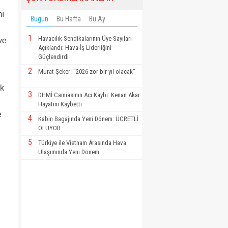
mı
Bugün
Bu Hafta
Bu Ay
1
Havacılık Sendikalarının Üye Sayıları
ve
Açıklandı: Hava-İş Liderliğini
Güçlendirdi
2
Murat Şeker: "2026 zor bir yıl olacak"
ik
3
DHMİ Camiasının Acı Kaybı: Kenan Akar
Hayatını Kaybetti
e
4
Kabin Bagajında Yeni Dönem: ÜCRETLİ
OLUYOR
5
Türkiye ile Vietnam Arasında Hava
Ulaşımında Yeni Dönem