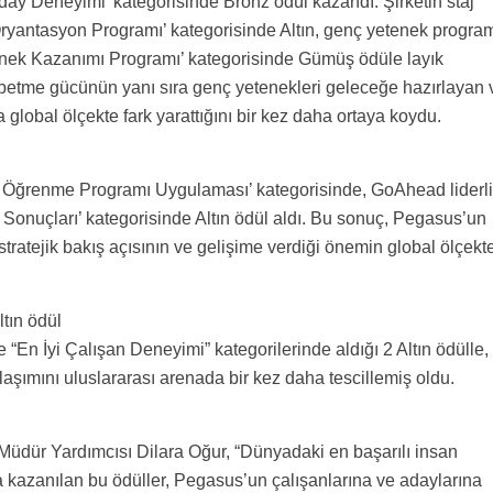
Aday Deneyimi’ kategorisinde Bronz ödül kazandı. Şirketin staj
yantasyon Programı’ kategorisinde Altın, genç yetenek progra
enek Kazanımı Programı’ kategorisinde Gümüş ödüle layık
zbetme gücünün yanı sıra genç yetenekleri geleceğe hazırlayan 
 global ölçekte fark yarattığını bir kez daha ortaya koydu.
a Öğrenme Programı Uygulaması’ kategorisinde, GoAhead liderl
Sonuçları’ kategorisinde Altın ödül aldı. Bu sonuç, Pegasus’un
 stratejik bakış açısının ve gelişime verdiği önemin global ölçekt
tın ödül
 “En İyi Çalışan Deneyimi” kategorilerinde aldığı 2 Altın ödülle,
klaşımını uluslararası arenada bir kez daha tescillemiş oldu.
üdür Yardımcısı Dilara Oğur, “Dünyadaki en başarılı insan
da kazanılan bu ödüller, Pegasus’un çalışanlarına ve adaylarına