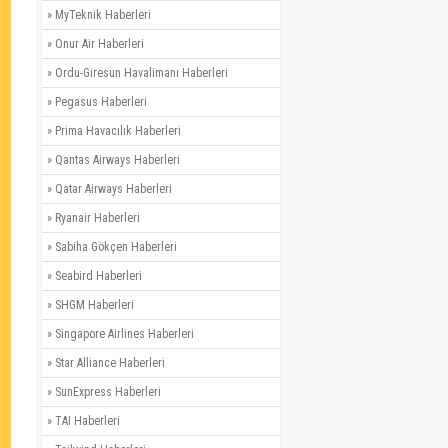
»
MyTeknik Haberleri
»
Onur Air Haberleri
»
Ordu-Giresun Havalimanı Haberleri
»
Pegasus Haberleri
»
Prima Havacılık Haberleri
»
Qantas Airways Haberleri
»
Qatar Airways Haberleri
»
Ryanair Haberleri
»
Sabiha Gökçen Haberleri
»
Seabird Haberleri
»
SHGM Haberleri
»
Singapore Airlines Haberleri
»
Star Alliance Haberleri
»
SunExpress Haberleri
»
TAI Haberleri