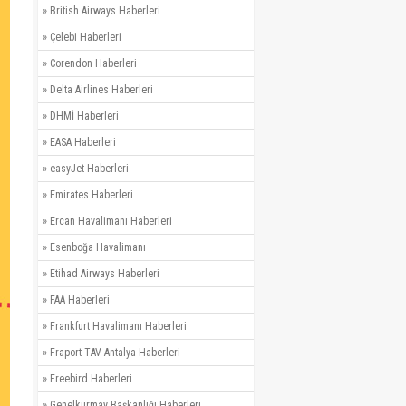
»
British Airways Haberleri
»
Çelebi Haberleri
»
Corendon Haberleri
»
Delta Airlines Haberleri
»
DHMİ Haberleri
»
EASA Haberleri
»
easyJet Haberleri
»
Emirates Haberleri
»
Ercan Havalimanı Haberleri
»
Esenboğa Havalimanı
»
Etihad Airways Haberleri
»
FAA Haberleri
»
Frankfurt Havalimanı Haberleri
»
Fraport TAV Antalya Haberleri
»
Freebird Haberleri
»
Genelkurmay Başkanlığı Haberleri