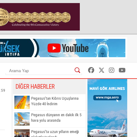
DİĞER HABERLER
7:59
Pegasus’tan Kıbrıs Uçuşlarına
Yüzde 40 İndirim
Pegasus dünyanın en dakik ilk 5
hava yolu arasında
Pegasus'ta uzun yılların emeği