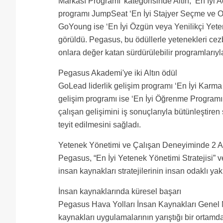
Markası Programı’ kategorisinde Altın, ‘En İyi 
programı JumpSeat ‘En İyi Stajyer Seçme ve Or
GoYoung ise ‘En İyi Özgün veya Yenilikçi Yet
görüldü. Pegasus, bu ödüllerle yetenekleri ce
onlara değer katan sürdürülebilir programlarıyla
Pegasus Akademi'ye iki Altın ödül
GoLead liderlik gelişim programı ‘En İyi Karm
gelişim programı ise ‘En İyi Öğrenme Programı 
çalışan gelişimini iş sonuçlarıyla bütünleştiren
teyit edilmesini sağladı.
Yetenek Yönetimi ve Çalışan Deneyiminde 2 Al
Pegasus, “En İyi Yetenek Yönetimi Stratejisi” ve
insan kaynakları stratejilerinin insan odaklı ya
İnsan kaynaklarında küresel başarı
Pegasus Hava Yolları İnsan Kaynakları Genel M
kaynakları uygulamalarının yarıştığı bir ortam