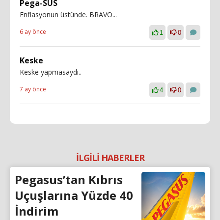
Pega-SUS
Enflasyonun üstünde. BRAVO...
6 ay önce
1
0
Keske
Keske yapmasaydi..
7 ay önce
4
0
İLGİLİ HABERLER
Pegasus’tan Kıbrıs
Uçuşlarına Yüzde 40
İndirim