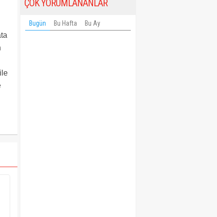
ÇOK YORUMLANANLAR
Bugün
Bu Hafta
Bu Ay
ata
n
ile
e