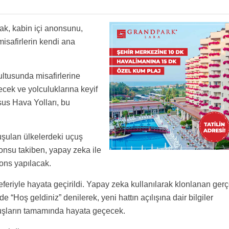
rak, kabin içi anonsunu,
isafirlerin kendi ana
ultusunda misafirlerine
ecek ve yolculuklarına keyif
us Hava Yolları, bu
şulan ülkelerdeki uçuş
anonsu takiben, yapay zeka ile
nons yapılacak.
seferiyle hayata geçirildi. Yapay zeka kullanılarak klonlanan ger
e “Hoş geldiniz” denilerek, yeni hattın açılışına dair bilgiler
uçuşların tamamında hayata geçecek.