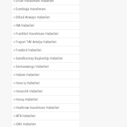
»
Ercan Havalimanı Haberleri
»
Esenboğa Havalimanı
»
Etihad Airways Haberleri
»
FAA Haberleri
»
Frankfurt Havalimanı Haberleri
»
Fraport TAV Antalya Haberleri
»
Freebird Haberleri
»
Genelkurmay Başkanlığı Haberleri
»
Germanwings Haberleri
»
Habom Haberleri
»
Hava İş Haberleri
»
Havacılık Haberleri
»
Havaş Haberleri
»
Heathrow Havalimanı Haberleri
»
IATA Haberleri
»
ICAO Haberleri