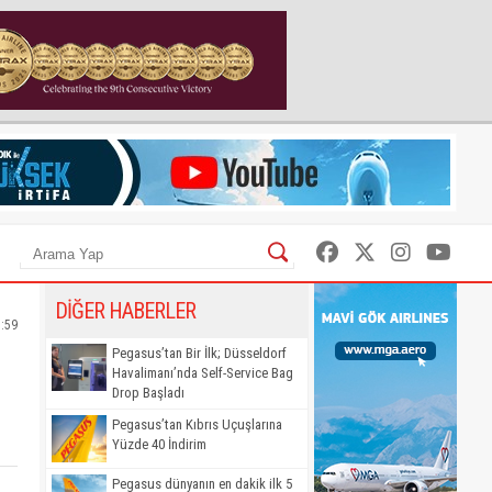
DİĞER HABERLER
1:59
Pegasus’tan Bir İlk; Düsseldorf
Havalimanı’nda Self-Service Bag
Drop Başladı
Pegasus’tan Kıbrıs Uçuşlarına
Yüzde 40 İndirim
Pegasus dünyanın en dakik ilk 5