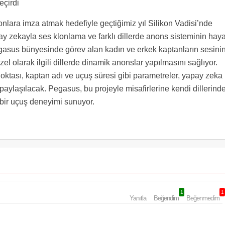
eçirdi
onlara imza atmak hedefiyle geçtiğimiz yıl Silikon Vadisi’nde
y zekayla ses klonlama ve farklı dillerde anons sisteminin hay
egasus bünyesinde görev alan kadın ve erkek kaptanların sesini
l olarak ilgili dillerde dinamik anonslar yapılmasını sağlıyor.
oktası, kaptan adı ve uçuş süresi gibi parametreler, yapay zeka 
aylaşılacak. Pegasus, bu projeyle misafirlerine kendi dillerind
i bir uçuş deneyimi sunuyor.
1
1
Yanıtla
Beğendim
Beğenmedim