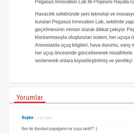
Pegasus Innovation Lab İlk Projesini Hayata G
Havacılık sektöründe yeni teknoloji ve inovasy
kurulan Pegasus Innovation Lab, sektörde yapa
geçirilmesinin mimarı olarak dikkat çekiyor. P
klonlanmasıyla oluşturulan sistem, her uçuşa öze
Anonslarda uçuş bilgileri, hava durumu, varış n
her uçuş öncesinde güncellenerek misafirlerle p
seslenerek onlara kişiselleştirilmiş ve yenilikç
Yorumlar
Keptın
~ 2 yıl önce
Ben de diyodum papağanın ne suçu vardı?? :)