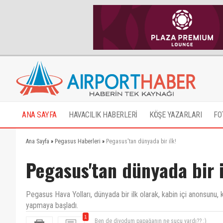
ANA SAYFA
HAVACILIK HABERLERİ
KÖŞE YAZARLARI
FO
Ana Sayfa
»
Pegasus Haberleri
»
Pegasus'tan dünyada bir ilk!
Pegasus'tan dünyada bir i
Pegasus Hava Yolları, dünyada bir ilk olarak, kabin içi anonsunu, 
yapmaya başladı.
1
Ben de diyodum papağanın ne suçu vardı?? :)