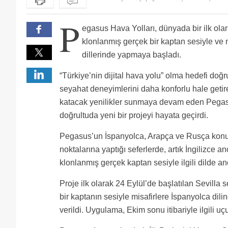
P
egasus Hava Yolları, dünyada bir ilk ola
klonlanmış gerçek bir kaptan sesiyle ve m
dillerinde yapmaya başladı.
“Türkiye’nin dijital hava yolu” olma hedefi doğr
seyahat deneyimlerini daha konforlu hale getir
katacak yenilikler sunmaya devam eden Pegas
doğrultuda yeni bir projeyi hayata geçirdi.
Pegasus’un İspanyolca, Arapça ve Rusça konu
noktalarına yaptığı seferlerde, artık İngilizce 
klonlanmış gerçek kaptan sesiyle ilgili dilde a
Proje ilk olarak 24 Eylül’de başlatılan Sevilla 
bir kaptanın sesiyle misafirlere İspanyolca dilind
verildi. Uygulama, Ekim sonu itibariyle ilgili 