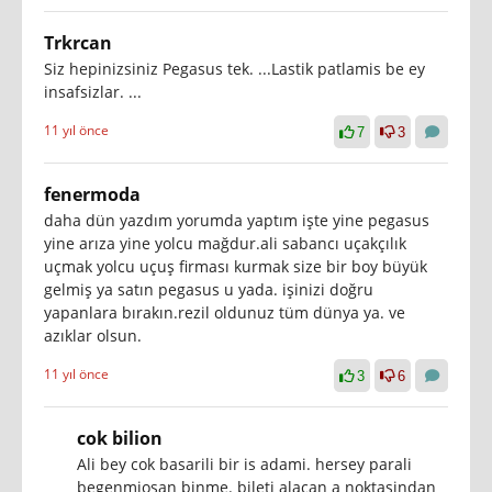
Trkrcan
Siz hepinizsiniz Pegasus tek. ...Lastik patlamis be ey
insafsizlar. ...
11 yıl önce
7
3
fenermoda
daha dün yazdım yorumda yaptım işte yine pegasus
yine arıza yine yolcu mağdur.ali sabancı uçakçılık
uçmak yolcu uçuş firması kurmak size bir boy büyük
gelmiş ya satın pegasus u yada. işinizi doğru
yapanlara bırakın.rezil oldunuz tüm dünya ya. ve
azıklar olsun.
11 yıl önce
3
6
cok bilion
Ali bey cok basarili bir is adami. hersey parali
begenmiosan binme. bileti alacan a noktasindan