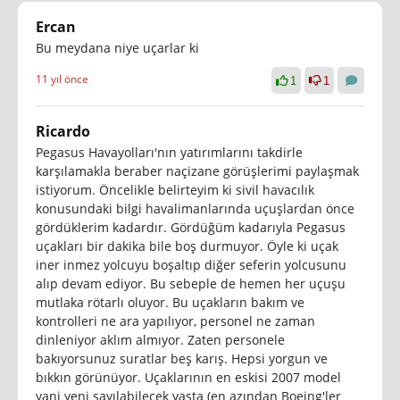
Ercan
Bu meydana niye uçarlar ki
11 yıl önce
1
1
Ricardo
Pegasus Havayolları'nın yatırımlarını takdirle
karşılamakla beraber naçizane görüşlerimi paylaşmak
istiyorum. Öncelikle belirteyim ki sivil havacılık
konusundaki bilgi havalimanlarında uçuşlardan önce
gördüklerim kadardır. Gördüğüm kadarıyla Pegasus
uçakları bir dakika bile boş durmuyor. Öyle ki uçak
iner inmez yolcuyu boşaltıp diğer seferin yolcusunu
alıp devam ediyor. Bu sebeple de hemen her uçuşu
mutlaka rötarlı oluyor. Bu uçakların bakım ve
kontrolleri ne ara yapılıyor, personel ne zaman
dinleniyor aklım almıyor. Zaten personele
bakıyorsunuz suratlar beş karış. Hepsi yorgun ve
bıkkın görünüyor. Uçaklarının en eskisi 2007 model
yani yeni sayılabilecek yaşta (en azından Boeing'ler