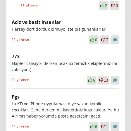
11 yıl önce
2
0
Aciz ve basit insanlar
Hersey dort dortluk olmuyo iste pis günahkarlar
11 yıl önce
0
7
773
Ekipler calisiyor derken ucak ici temizlik ekipleriniz mi
calisiyor :)
11 yıl önce
6
13
Pgs
La KD ve iPhone uygulaması diye yazan komik
çocuklar. Gene derken ne kastettiniz kuzucuklar. Ya bu
AirPort haber yorumda posta gazetesini geçti.
11 yıl önce
6
1