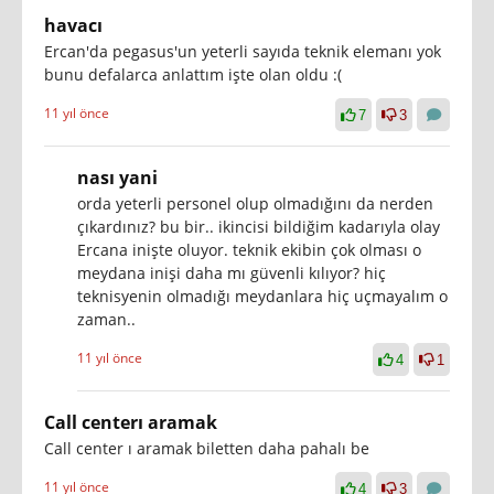
havacı
Ercan'da pegasus'un yeterli sayıda teknik elemanı yok
bunu defalarca anlattım işte olan oldu :(
11 yıl önce
7
3
nası yani
orda yeterli personel olup olmadığını da nerden
çıkardınız? bu bir.. ikincisi bildiğim kadarıyla olay
Ercana inişte oluyor. teknik ekibin çok olması o
meydana inişi daha mı güvenli kılıyor? hiç
teknisyenin olmadığı meydanlara hiç uçmayalım o
zaman..
11 yıl önce
4
1
Call centerı aramak
Call center ı aramak biletten daha pahalı be
11 yıl önce
4
3