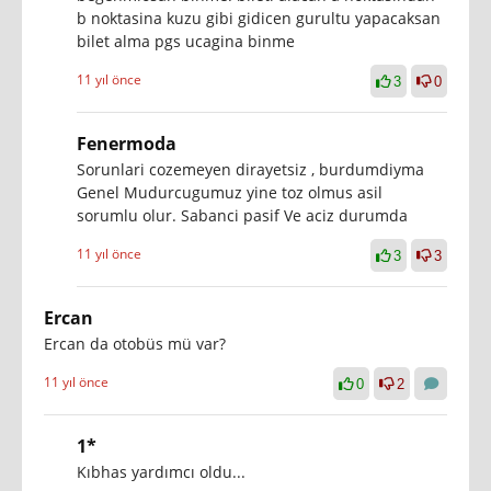
b noktasina kuzu gibi gidicen gurultu yapacaksan
bilet alma pgs ucagina binme
11 yıl önce
3
0
Fenermoda
Sorunlari cozemeyen dirayetsiz , burdumdiyma
Genel Mudurcugumuz yine toz olmus asil
sorumlu olur. Sabanci pasif Ve aciz durumda
11 yıl önce
3
3
Ercan
Ercan da otobüs mü var?
11 yıl önce
0
2
1*
Kıbhas yardımcı oldu...