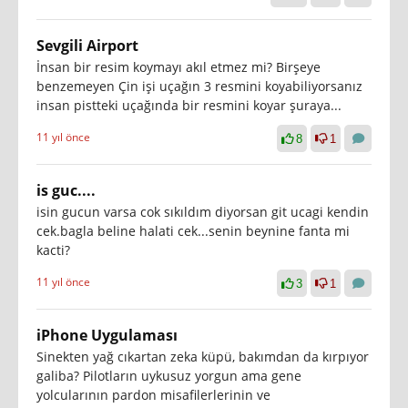
Sevgili Airport
İnsan bir resim koymayı akıl etmez mi? Birşeye
benzemeyen Çin işi uçağın 3 resmini koyabiliyorsanız
insan pistteki uçağında bir resmini koyar şuraya...
11 yıl önce
8
1
is guc....
isin gucun varsa cok sıkıldım diyorsan git ucagi kendin
cek.bagla beline halati cek...senin beynine fanta mi
kacti?
11 yıl önce
3
1
iPhone Uygulaması
Sinekten yağ cıkartan zeka küpü, bakımdan da kırpıyor
galiba? Pilotların uykusuz yorgun ama gene
yolcularının pardon misafilerlerinin ve