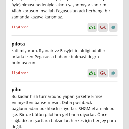
öyle) olması nedeniyle sıkıntı yaşanmıyor sanırım.
Allah korusun inşallah Pegasus'un adı herhangi bir
zamanda kazaya karışmaz.
11 yıl önce
1
0
pilota
katilmiyorum, Ryanair ve EasyJet in aldigi oduller
ortada iken Pegasus a bahane bulmayi dogru
bulmuyorum.
11 yıl önce
1
0
pilot
Bu kadar hızlı turnaround yapan şirkette kimse
emniyetten bahsetmesin. Daha pushback
bağlanmadan pushback istiyorlar. SHGM el atmalı bu
işe. Bir de bütün pilotlara gel bana diyorlar. Önce
sağladıkları şartlara baksınlar, herkes için herşey para
değil.