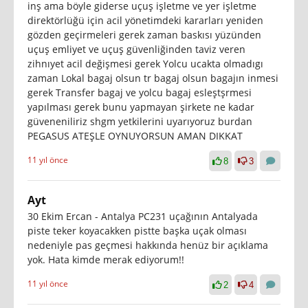
inş ama böyle giderse uçuş işletme ve yer işletme
direktörlüğü için acil yönetimdeki kararları yeniden
gözden geçirmeleri gerek zaman baskısı yüzünden
uçuş emliyet ve uçuş güvenliğinden taviz veren
zihnıyet acil değişmesi gerek Yolcu ucakta olmadıgı
zaman Lokal bagaj olsun tr bagaj olsun bagajın inmesi
gerek Transfer bagaj ve yolcu bagaj esleştşrmesi
yapılması gerek bunu yapmayan şirkete ne kadar
güveneniliriz shgm yetkilerini uyarıyoruz burdan
PEGASUS ATEŞLE OYNUYORSUN AMAN DIKKAT
11 yıl önce
8
3
Ayt
30 Ekim Ercan - Antalya PC231 uçağının Antalyada
piste teker koyacakken pistte başka uçak olması
nedeniyle pas geçmesi hakkında henüz bir açıklama
yok. Hata kimde merak ediyorum!!
11 yıl önce
2
4