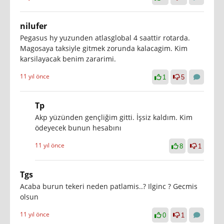
nilufer
Pegasus hy yuzunden atlasglobal 4 saattir rotarda.
Magosaya taksiyle gitmek zorunda kalacagim. Kim
karsilayacak benim zararimi.
11 yıl önce
1
5
Tp
Akp yüzünden gençliğim gitti. İşsiz kaldım. Kim
ödeyecek bunun hesabını
11 yıl önce
8
1
Tgs
Acaba burun tekeri neden patlamis..? Ilginc ? Gecmis
olsun
11 yıl önce
0
1