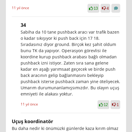
11 yıl önce
13
4
34
Sabiha da 10 tane pushback aracı var trafik bazen
o kadar sıkışıyor ki push back için 17 18.
Sıradasınız diyor ground. Birçok kez şahit oldum
bunu TK da yapıyor. Operasyon görevlisi ile
koordine kurup pushback arabası bağlı olmadan
pushback izni istiyor. Zaten sıra sana gelene
kadar en aşağı yarımsaat geçecek ve birde push
back aracının gelip bağlanmasını bekleyip
pushback isterse pushback zaman yine öteliyecek.
Umarım durumunanlamışsımızdır. Bu olayın uçuş
emniyeti ile alakası yoktur.
11 yıl önce
12
1
Uçuş koordinatör
Bu daha nedir ki önümüzki günlerde kaza kırım olmaz