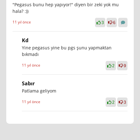
"Pegasus bunu hep yapıyor!" diyen bir zeki yok mu
hala? :))
11 yıl önce
3
6
Kd
Yine pegasus yine bu pgs şunu yapmaktan
bıkmadı
11 yıl önce
2
9
Sabır
Patlama geliyom
11 yıl önce
2
3