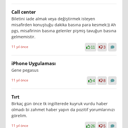
Call center
Biletini iade almak veya değiştirmek isteyen
misafirden konuştuğu dakika basına para kesmek:)) Ah
pgs, misafirinin basına gelenler pişmiş tavuğun basına
gelmemistir.
11 yıl önce
11
3
iPhone Uygulaması
Gene pegasus
11 yıl önce
4
8
Tırt
Birkaç gün önce tk ingilterede kuyruk vurdu haber
olmadı bi zahmet haber yapın da pozitif yorumlarınızı
görelim.
11 yıl önce
26
5