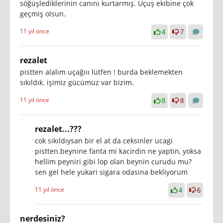
söğüşlediklerinin canını kurtarmış. Uçuş ekibine çok
geçmiş olsun.
11 yıl önce
4
7
rezalet
pistten alalım uçağııı lütfen ! burda beklemekten
sıkıldık. işimiz gücümüz var bizim.
11 yıl önce
8
8
rezalet...???
cok sıkıldıysan bir el at da ceksinler ucagi
pistten.beynine fanta mi kacirdin ne yaptin, yoksa
hellim peyniri gibi lop olan beynin curudu mu?
sen gel hele yukari sigara odasina bekliyorum
11 yıl önce
4
6
nerdesiniz?