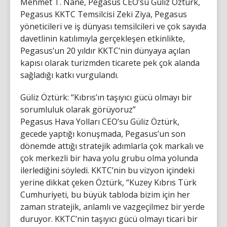
Mehmet T. Nane, Pegasus CEO’su Güliz Öztürk,
Pegasus KKTC Temsilcisi Zeki Ziya, Pegasus
yöneticileri ve iş dünyası temsilcileri ve çok sayıda
davetlinin katılımıyla gerçekleşen etkinlikte,
Pegasus’un 20 yıldır KKTC’nin dünyaya açılan
kapısı olarak turizmden ticarete pek çok alanda
sağladığı katkı vurgulandı.
Güliz Öztürk: “Kıbrıs’ın taşıyıcı gücü olmayı bir
sorumluluk olarak görüyoruz”
Pegasus Hava Yolları CEO’su Güliz Öztürk,
gecede yaptığı konuşmada, Pegasus’un son
dönemde attığı stratejik adımlarla çok markalı ve
çok merkezli bir hava yolu grubu olma yolunda
ilerlediğini söyledi. KKTC’nin bu vizyon içindeki
yerine dikkat çeken Öztürk, “Kuzey Kıbrıs Türk
Cumhuriyeti, bu büyük tabloda bizim için her
zaman stratejik, anlamlı ve vazgeçilmez bir yerde
duruyor. KKTC’nin taşıyıcı gücü olmayı ticari bir