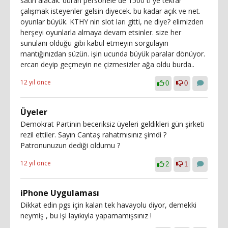
satın alacak. duran personele de 1500 tl ye tekrar
çalışmak isteyenler gelsin diyecek. bu kadar açık ve net.
oyunlar büyük. KTHY nin slot ları gitti, ne diye? elimizden
herşeyi oyunlarla almaya devam etsinler. size her
sunulanı olduğu gibi kabul etmeyin sorgulayın
mantığınızdan süzün. işin ucunda büyük paralar dönüyor.
ercan deyip geçmeyin ne çizmesizler ağa oldu burda..
12 yıl önce
0
0
Üyeler
Demokrat Partinin beceriksiz üyeleri geldikleri gün şirketi
rezil ettiler. Sayın Cantaş rahatmısınız şimdi ?
Patronunuzun dediği oldumu ?
12 yıl önce
2
1
iPhone Uygulaması
Dikkat edin pgs için kalan tek havayolu diyor, demekki
neymiş , bu işi layıkıyla yapamamışsınız !