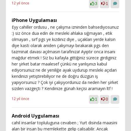
12 yıl önce
3
1
iPhone Uygulaması
Eyy cahiller ordusu , ne çalışma izninden bahsediyosunuz
:) siz önce dua edin de mesleki ahlaka sığmayan , etik
olmayan , sırf pgs ye kızdınız diye , uçakları yerde kalsın
diye kasti olarak aniden çalışmayı bırakarak pgs den
tazminat davası açılmasın tarafınıza! Ayıptır onca insanı
mağdur etmek ! Siz bu kafayla gittiğiniz sürece girdiginiz
her şirket batar maalesef çünkü ne yanlışınızı kabul
ediyorsunuz ne de yeniliğe ayak uydurup mesleki açıdan
kendinizi yetiştirebiliyor ne de doğru düzgün iş
yapıyorsunuz ? Çok iyi çalışıyordunuz da neden her şirket
sizden vazgeçti ? Kendinize günah keçisi aramayın ltf !
12 yıl önce
1
0
Android Uygulaması
cahil insanlar topluluguna cevaben ; Yurt disinda maasini
alan bir insan bu memlekette gelip calisabilir. Ancak