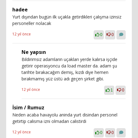
hadee
Yurt dışından bugün ilk uçakla getirdikleri çalışma izinsiz
personeller nolacak
12 yıl önce
0
0
Ne yapsın
Bildirimsiz adamların uçakları yerde kalırsa işçide
getirir operasyoncu da load master da. adam şu
tarihte bırakacağım demiş, kızdı diye hemen
bırakmamış yüz üstü adı geçen şirket gibi.
12 yıl önce
1
0
İsim / Rumuz
Neden acaba havayolu aninda yurt disindan personel
getirtip calisma izni olmadan calistirdi
12 yıl önce
0
0