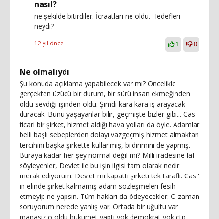
nasıl?
ne şekilde bitirdiler. İcraatları ne oldu. Hedefleri
neydi?
12 yıl önce
1
0
Ne olmalıydı
Şu konuda açıklama yapabilecek var mı? Öncelikle
gerçekten üzücü bir durum, bir sürü insan ekmeğinden
oldu sevdiği işinden oldu. Şimdi kara kara iş arayacak
duracak. Bunu yaşayanlar bilir, geçmişte bizler gibi... Cas
ticari bir şirket, hizmet aldığı hava yolları da öyle. Adamlar
belli başlı sebeplerden dolayı vazgeçmiş hizmet almaktan
tercihini başka şirkette kullanmış, bildirimini de yapmış.
Buraya kadar her şey normal değil mi? Milli iradesine laf
söyleyenler, Devlet ile bu işin ilgisi tam olarak nedir
merak ediyorum. Devlet mi kapattı şirketi tek taraflı. Cas '
ın elinde şirket kalmamış adam sözleşmeleri fesih
etmeyip ne yapsın. Tüm hakları da ödeyecekler. O zaman
soruyorum nerede yanlış var. Ortada bir uğultu var
manasız o oldu hükümet yaptı yok demokrat yok ctp