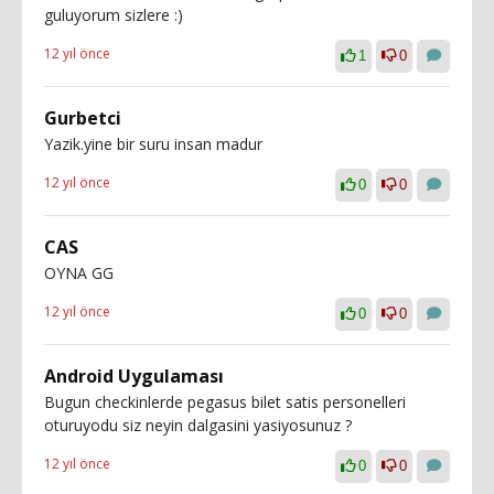
guluyorum sizlere :)
12 yıl önce
1
0
Gurbetci
Yazik.yine bir suru insan madur
12 yıl önce
0
0
CAS
OYNA GG
12 yıl önce
0
0
Android Uygulaması
Bugun checkinlerde pegasus bilet satis personelleri
oturuyodu siz neyin dalgasini yasiyosunuz ?
12 yıl önce
0
0