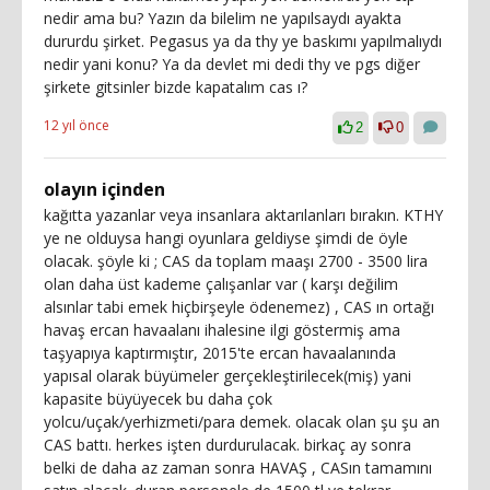
nedir ama bu? Yazın da bilelim ne yapılsaydı ayakta
dururdu şirket. Pegasus ya da thy ye baskımı yapılmalıydı
nedir yani konu? Ya da devlet mi dedi thy ve pgs diğer
şirkete gitsinler bizde kapatalım cas ı?
12 yıl önce
2
0
olayın içinden
kağıtta yazanlar veya insanlara aktarılanları bırakın. KTHY
ye ne olduysa hangi oyunlara geldiyse şimdi de öyle
olacak. şöyle ki ; CAS da toplam maaşı 2700 - 3500 lira
olan daha üst kademe çalışanlar var ( karşı değilim
alsınlar tabi emek hiçbirşeyle ödenemez) , CAS ın ortağı
havaş ercan havaalanı ihalesine ilgi göstermiş ama
taşyapıya kaptırmıştır, 2015'te ercan havaalanında
yapısal olarak büyümeler gerçekleştirilecek(miş) yani
kapasite büyüyecek bu daha çok
yolcu/uçak/yerhizmeti/para demek. olacak olan şu şu an
CAS battı. herkes işten durdurulacak. birkaç ay sonra
belki de daha az zaman sonra HAVAŞ , CASın tamamını