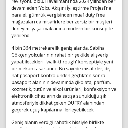
revizyonu oldu. Havalimanı’nda 2024 yılından beri
devam eden ‘Yolcu Akışını İyileştirme Projesi’ne
paralel, gümrük vergisinden muaf duty free
mağazaları da misafirlere benzersiz bir müşteri
deneyimi yaşatmak adına modern bir konseptle
yenilendi.
4 bin 364 metrekarelik geniş alanda, Sabiha
Gökçen yolcularının rahat bir şekilde alışveriş
yapabilecekleri, ‘walk-through’ konseptiyle yeni
bir mekan tasarlandı. Bu sayede misafirler, dış
hat pasaport kontrolünden geçtikten sonra
pasaport alanının devamında çikolata, parfüm,
kozmetik, tütün ve alkol ürünleri, konfeksiyon ve
elektronik cihazların da satışa sunulduğu şık
atmosferiyle dikkat çeken DUFRY alanından
geçerek uçuş kapılarına ilerleyebilecek.
Geniş alanın verdiği rahatlık hissiyle birlikte