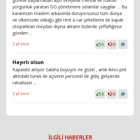
göreve başlamadan aşırı seviyede mental ve fiziksel
yorgunluk yaratan ISG yönetimine selamlar saygılar … Bu
kararınızın madem arkasında duruyorsunuz tüm dünya
ve ülkemizde olduğu gibi rent a car şirketlerini de kapalı
otoparktan meydan dışına aktarın bizlerde şeffaflığınızı
görelim …
2 yıl önce
0
0
Hayırlı olsun
Kapasite artıyor Sabiha büyüyor ne güzel , artık ikinci pist
altındaki tüneli de açıverin personel de gidiş gelişlerde
rahatlasın ...
2 yıl önce
8
0
İLGİLİ HABERLER