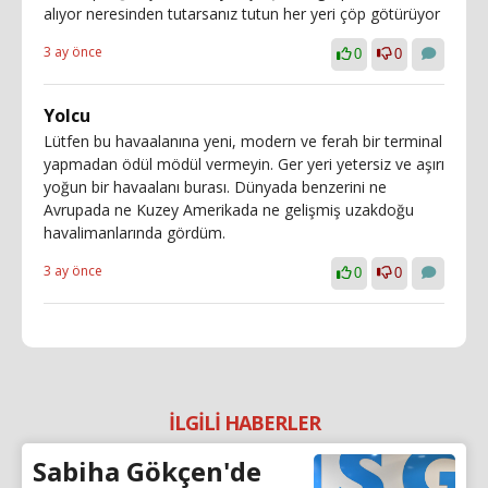
alıyor neresinden tutarsanız tutun her yeri çöp götürüyor
3 ay önce
0
0
Yolcu
Lütfen bu havaalanına yeni, modern ve ferah bir terminal
yapmadan ödül mödül vermeyin. Ger yeri yetersiz ve aşırı
yoğun bir havaalanı burası. Dünyada benzerini ne
Avrupada ne Kuzey Amerikada ne gelişmiş uzakdoğu
havalimanlarında gördüm.
3 ay önce
0
0
İLGİLİ HABERLER
Sabiha Gökçen'de