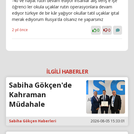
-40 ve hayat rutin devam ediyor insanlar alış veriş e işe
öğrenci ler okula uçaklar rutin operasyonlara devam
ediyor türkiye de bir kâr yağıyor okullar tatil uçaklar iptal
merak ediyorum Rusya'da olsanız ne yaparsınız
2 yıl önce
0
0
İLGİLİ HABERLER
Sabiha Gökçen'de
Kahraman
Müdahale
Sabiha Gökçen Haberleri
2026-08-05 15:33:01