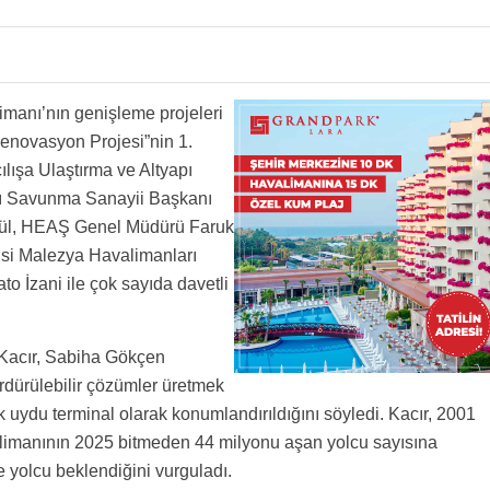
manı’nın genişleme projeleri
enovasyon Projesi”nin 1.
ılışa Ulaştırma ve Altyapı
ğı Savunma Sanayii Başkanı
t Gül, HEAŞ Genel Müdürü Faruk
isi Malezya Havalimanları
o İzani ile çok sayıda davetli
acır, Sabiha Gökçen
ürdürülebilir çözümler üretmek
k uydu terminal olarak konumlandırıldığını söyledi. Kacır, 2001
valimanının 2025 bitmeden 44 milyonu aşan yolcu sayısına
e yolcu beklendiğini vurguladı.