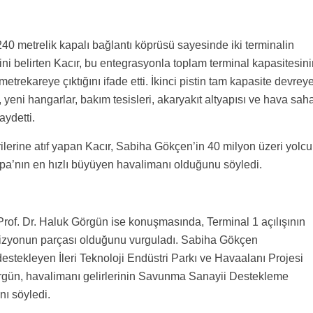
 240 metrelik kapalı bağlantı köprüsü sayesinde iki terminalin
ğini belirten Kacır, bu entegrasyonla toplam terminal kapasitesin
etrekareye çıktığını ifade etti. İkinci pistin tam kapasite devrey
, yeni hangarlar, bakım tesisleri, akaryakıt altyapısı ve hava sah
aydetti.
lerine atıf yapan Kacır, Sabiha Gökçen’in 40 milyon üzeri yolcu
upa’nın en hızlı büyüyen havalimanı olduğunu söyledi.
f. Dr. Haluk Görgün ise konuşmasında, Terminal 1 açılışının
ir vizyonun parçası olduğunu vurguladı. Sabiha Gökçen
estekleyen İleri Teknoloji Endüstri Parkı ve Havaalanı Projesi
örgün, havalimanı gelirlerinin Savunma Sanayii Destekleme
nı söyledi.