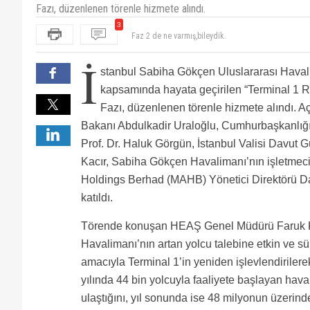
Fazı, düzenlenen törenle hizmete alındı.
3
Yetmez ama evet…
Faz 2 de ne varmış,bileydik.
İ
stanbul Sabiha Gökçen Uluslararası Havali
kapsamında hayata geçirilen “Terminal 1 R
Fazı, düzenlenen törenle hizmete alındı. Aç
Bakanı Abdulkadir Uraloğlu, Cumhurbaşkanlı
Prof. Dr. Haluk Görgün, İstanbul Valisi Davu
Kacır, Sabiha Gökçen Havalimanı’nın işletmec
Holdings Berhad (MAHB) Yönetici Direktörü Dat
katıldı.
Törende konuşan HEAŞ Genel Müdürü Faruk K
Havalimanı’nın artan yolcu talebine etkin ve s
amacıyla Terminal 1’in yeniden işlevlendirilere
yılında 44 bin yolcuyla faaliyete başlayan ha
ulaştığını, yıl sonunda ise 48 milyonun üzerind