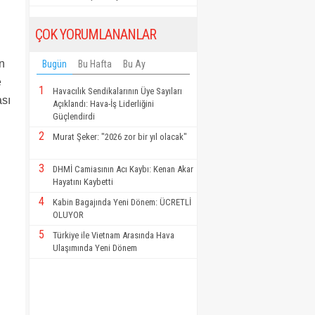
ÇOK YORUMLANANLAR
in
Bugün
Bu Hafta
Bu Ay
e
1
Havacılık Sendikalarının Üye Sayıları
ası
Açıklandı: Hava-İş Liderliğini
Güçlendirdi
2
Murat Şeker: "2026 zor bir yıl olacak"
3
DHMİ Camiasının Acı Kaybı: Kenan Akar
Hayatını Kaybetti
4
Kabin Bagajında Yeni Dönem: ÜCRETLİ
OLUYOR
5
Türkiye ile Vietnam Arasında Hava
Ulaşımında Yeni Dönem