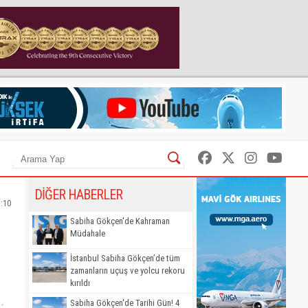
DİĞER HABERLER
5:10
Sabiha Gökçen'de Kahraman
Müdahale
İstanbul Sabiha Gökçen’de tüm
zamanların uçuş ve yolcu rekoru
kırıldı
.
Sabiha Gökçen'de Tarihi Gün! 4