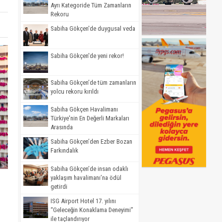
Ayrı Kategoride Tüm Zamanların
Rekoru
Sabiha Gökçen'de duygusal veda
Sabiha Gökçen'de yeni rekor!
Sabiha Gökçen’de tüm zamanların
yolcu rekoru kırıldı
Sabiha Gökçen Havalimanı
Türkiye'nin En Değerli Markaları
Arasında
Sabiha Gökçen’den Ezber Bozan
Farkındalık
Sabiha Gökçen’de insan odaklı
yaklaşım havalimanı’na ödül
getirdi
ISG Airport Hotel 17. yılını
“Geleceğin Konaklama Deneyimi”
ile taçlandırıyor