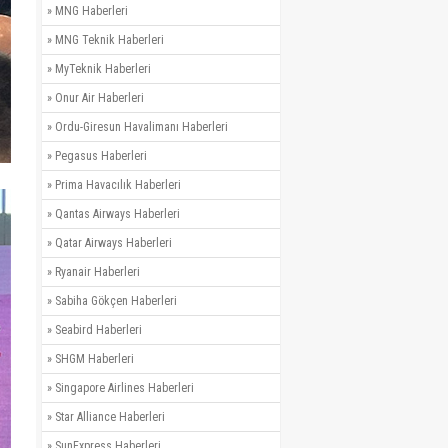
»
MNG Haberleri
»
MNG Teknik Haberleri
»
MyTeknik Haberleri
»
Onur Air Haberleri
»
Ordu-Giresun Havalimanı Haberleri
»
Pegasus Haberleri
»
Prima Havacılık Haberleri
»
Qantas Airways Haberleri
»
Qatar Airways Haberleri
»
Ryanair Haberleri
»
Sabiha Gökçen Haberleri
»
Seabird Haberleri
»
SHGM Haberleri
»
Singapore Airlines Haberleri
»
Star Alliance Haberleri
»
SunExpress Haberleri