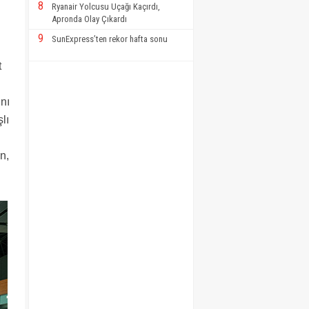
8
Ryanair Yolcusu Uçağı Kaçırdı,
Apronda Olay Çıkardı
9
SunExpress’ten rekor hafta sonu
t
nı
lı
n,