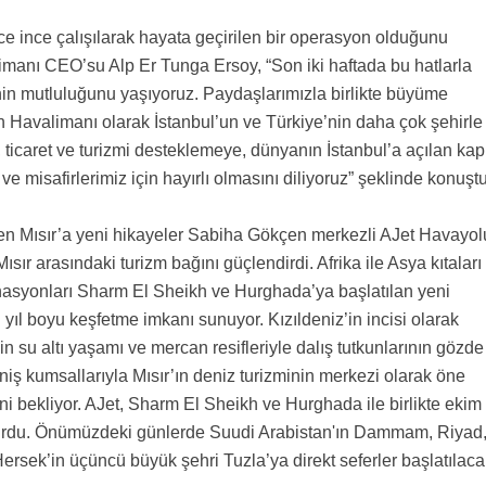
ince ince çalışılarak hayata geçirilen bir operasyon olduğunu
manı CEO’su Alp Er Tunga Ersoy, “Son iki haftada bu hatlarla
nin mutluluğunu yaşıyoruz. Paydaşlarımızla birlikte büyüme
n Havalimanı olarak İstanbul’un ve Türkiye’nin daha çok şehirle
, ticaret ve turizmi desteklemeye, dünyanın İstanbul’a açılan kap
 misafirlerimiz için hayırlı olmasını diliyoruz” şeklinde konuştu
den Mısır’a yeni hikayeler Sabiha Gökçen merkezli AJet Havayol
 Mısır arasındaki turizm bağını güçlendirdi. Afrika ile Asya kıtaları
tinasyonları Sharm El Sheikh ve Hurghada’ya başlatılan yeni
ni yıl boyu keşfetme imkanı sunuyor. Kızıldeniz’in incisi olarak
in su altı yaşamı ve mercan resifleriyle dalış tutkunlarının gözde
iş kumsallarıyla Mısır’ın deniz turizminin merkezi olarak öne
rini bekliyor. AJet, Sharm El Sheikh ve Hurghada ile birlikte ekim
yurdu. Önümüzdeki günlerde Suudi Arabistan'ın Dammam, Riyad
ersek’in üçüncü büyük şehri Tuzla’ya direkt seferler başlatılaca