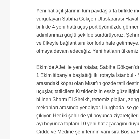
Yeni hat açılışlarının tüm paydaşlarla birlikte 
vurgulayan Sabiha Gökçen Uluslararası Havali
birlikte 4 yeni hattı uçuş portföyümüzde görme
adımlarımızı güçlü şekilde sürdürüyoruz. Şehri
ve ülkeyle bağlantısını konforlu hale getirmeye
olmaya devam edeceğiz. Yeni hatların ülkemiz ve
Ekim’de AJet ile yeni rotalar, Sabiha Gökçen’
1 Ekim itibarıyla başlattığı iki rotayla İstanbul -
arasındaki köprü olan Mısır’ın gözde tatil des
uçuşlar, tatilcilere Kızıldeniz’in eşsiz güzelliği
bilinen Sharm El Sheikh, tertemiz plajları, zeng
mekanları arasında yer alıyor. Hurghada ise gen
çıkıyor. Her iki şehir de yıl boyunca ziyaretçile
ayı boyunca toplam 10 yeni hat açacağını du
Cidde ve Medine şehirlerinin yanı sıra Bosna-H