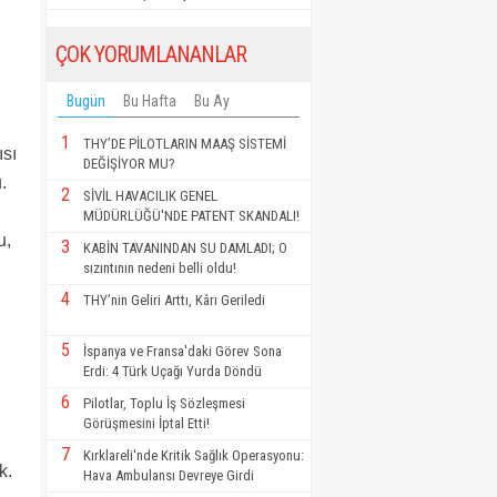
ÇOK YORUMLANANLAR
Bugün
Bu Hafta
Bu Ay
1
THY’DE PİLOTLARIN MAAŞ SİSTEMİ
ısı
DEĞİŞİYOR MU?
.
2
SİVİL HAVACILIK GENEL
MÜDÜRLÜĞÜ'NDE PATENT SKANDALI!
u,
3
KABİN TAVANINDAN SU DAMLADI; O
sızıntının nedeni belli oldu!
4
THY’nin Geliri Arttı, Kârı Geriledi
5
İspanya ve Fransa'daki Görev Sona
Erdi: 4 Türk Uçağı Yurda Döndü
6
Pilotlar, Toplu İş Sözleşmesi
Görüşmesini İptal Etti!
,
7
Kırklareli'nde Kritik Sağlık Operasyonu:
k.
Hava Ambulansı Devreye Girdi