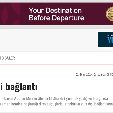
TO GALERİ
02 Ekim 2024, Çarşamba 08:5
i bağlantı
n itibaren AJet’in Mısır’ın Sharm El Sheikh (Şarm El-Şeyh) ve Hurghada
emen kentine başlattığı direkt uçuşlarla İstanbul’un yurt dışı bağlantıların