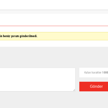
çin henüz yorum gönderilmedi.
Kalan karakter
1000
Gönder