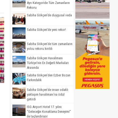
Ayrı Kategoride Tüm Zamanların
Rekoru
Sabiha Gökçen'de duygusal veda
Sabiha Gökçen'de yeni rekor!
Sabiha Gökçen’de tüm zamanların
yolcu rekoru kırıldı
Sabiha Gökçen Havalimanı
Türkiye'nin En Değerli Markaları
Arasında
Sabiha Gökçen’den Ezber Bozan
Farkındalık
Sabiha Gökçen’de insan odaklı
yaklaşım havalimanı’na ödül
getirdi
ISG Airport Hotel 17. yılını
“Geleceğin Konaklama Deneyimi”
ile taçlandırıyor