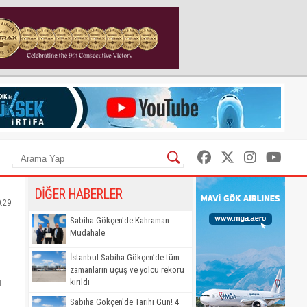
DİĞER HABERLER
0:29
Sabiha Gökçen'de Kahraman
Müdahale
İstanbul Sabiha Gökçen’de tüm
zamanların uçuş ve yolcu rekoru
ı
kırıldı
Sabiha Gökçen'de Tarihi Gün! 4