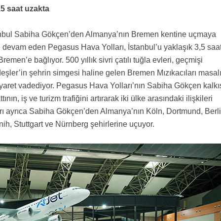
,5 saat uzakta
stanbul Sabiha Gökçen’den Almanya’nın Bremen kentine uçmaya
e devam eden Pegasus Hava Yolları, İstanbul’u yaklaşık 3,5 saa
emen’e bağlıyor. 500 yıllık sivri çatılı tuğla evleri, geçmişi
şler’in şehrin simgesi haline gelen Bremen Mızıkacıları masalı
 ziyaret vadediyor. Pegasus Hava Yolları’nın Sabiha Gökçen kalkış
n, iş ve turizm trafiğini artırarak iki ülke arasındaki ilişkileri
rı ayrıca Sabiha Gökçen’den Almanya’nın Köln, Dortmund, Berli
h, Stuttgart ve Nürnberg şehirlerine uçuyor.