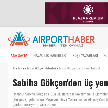
ANA SAYFA
HAVACILIK HABERLERİ
KÖŞE YAZARLARI
FO
Ana Sayfa
»
Sabiha Gökçen Haberleri
»
Sabiha Gökçen'den üç yeni bağlantı
Sabiha Gökçen'den üç yen
İstanbul Sabiha Gökçen (İSG) Uluslararası Havalimanı, 1 Ekim’de
(Hurgada) şehirlerine, Pegasus Hava Yolları’nın ise Almanya’nın Br
güçlendirmeye devam ediyor.