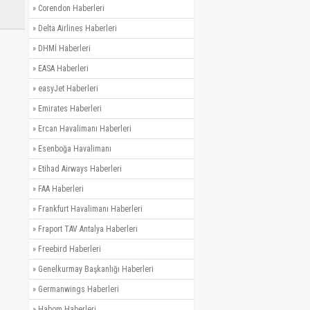
»
Corendon Haberleri
»
Delta Airlines Haberleri
»
DHMİ Haberleri
»
EASA Haberleri
»
easyJet Haberleri
»
Emirates Haberleri
»
Ercan Havalimanı Haberleri
»
Esenboğa Havalimanı
»
Etihad Airways Haberleri
»
FAA Haberleri
»
Frankfurt Havalimanı Haberleri
»
Fraport TAV Antalya Haberleri
»
Freebird Haberleri
»
Genelkurmay Başkanlığı Haberleri
»
Germanwings Haberleri
»
Habom Haberleri