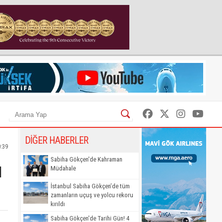
DİĞER HABERLER
0:39
ı
Sabiha Gökçen'de Kahraman
Müdahale
İstanbul Sabiha Gökçen’de tüm
zamanların uçuş ve yolcu rekoru
kırıldı
Sabiha Gökçen'de Tarihi Gün! 4