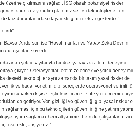
 de üzerine çıkılmasını sağladı. İSG olarak potansiyel riskleri
güncellenen kriz yönetim planımız ve ileri teknolojilerle tüm
nde kriz durumlarındaki dayanıklılığımızı tekrar gösterdik.”
etirdi”
an Baysal Anderson ise “Havalimanları ve Yapay Zeka Devrimi:
rumunda şunları söyledi:
nda artan yolcu sayılarıyla birlikte, yapay zeka tüm deneyimi
 ortaya çıkıyor. Operasyonları optimize etmek ve yolcu deneyimi
eka destekli teknolojiler aynı zamanda bir takım yasal riskler de
 güvenlik ve bagaj yönetimi gibi süreçlerde operasyonel verimliliğ
eneyimi sunarken kişiselleştirilmiş hizmetler ile yolcu memnuniye
kları da getiriyor. Veri gizliliği ve güvenliği gibi yasal riskler 
in sağlanması için bu teknolojilerin güvenilirliğine yatırım yapm
nolojiye uyum sağlamak hem altyapımızı hem de çalışanlarımızın
 için sürekli çalışıyoruz.”