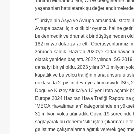
Tahirah Mohamed Nor, WTW delegelerine hita
yaşananları hatırlatarak şu değerlendirmelerd
“Türkiye’nin Asya ve Avrupa arasındaki strateji
Avrupa pazarı için kritik bir oyuncu haline get
beklenmedik ve dramatik bir düşüşe neden old
182 milyar dolar zarar etti. Operasyonlarımız
zorunda kaldık. Haziran 2020'ye kadar havacılı
olarak yeniden başlattı. 2022 yılında İSG 2019 
daha iyi bir yıl oldu. 2023 yılını 37,1 milyon 
kapattık ve bu yolcu trafiğinin ana unsuru ulus
noktası da 2. pistin devreye alınmasıydı. İSG, 
Doğu ve Kuzey Afrika’ya 13 yeni rota açarak b
Europe 2024 Haziran Hava Trafiği Raporu’na 
“MEGA Havalimanları” kategorisinde en yüksek a
31 milyon yolcu ağırladık. Covid-19 sürecinde 
sağlayarak bu dönemi ‘sıfır işten çıkarma’ ile t
geliştirme çalışmalarına ağırlık vererek geçir