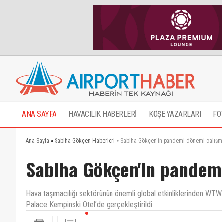
ANA SAYFA
HAVACILIK HABERLERİ
KÖŞE YAZARLARI
FO
Ana Sayfa
»
Sabiha Gökçen Haberleri
»
Sabiha Gökçen'in pandemi dönemi çalışmal
Sabiha Gökçen'in pandemi
Hava taşımacılığı sektörünün önemli global etkinliklerinden WTW
Palace Kempinski Otel’de gerçekleştirildi.