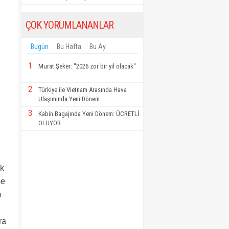
ÇOK YORUMLANANLAR
Bugün
Bu Hafta
Bu Ay
1
Murat Şeker: "2026 zor bir yıl olacak"
2
Türkiye ile Vietnam Arasında Hava
Ulaşımında Yeni Dönem
3
Kabin Bagajında Yeni Dönem: ÜCRETLİ
OLUYOR
ek
se
m
ra