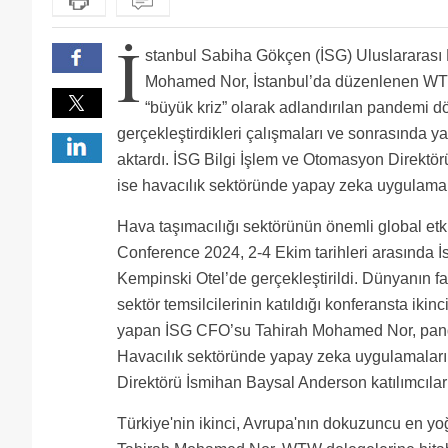
İ
stanbul Sabiha Gökçen (İSG) Uluslararası
Mohamed Nor, İstanbul’da düzenlenen WTW
“büyük kriz” olarak adlandırılan pandemi 
gerçekleştirdikleri çalışmaları ve sonrasında y
aktardı. İSG Bilgi İşlem ve Otomasyon Direktö
ise havacılık sektöründe yapay zeka uygulamala
Hava taşımacılığı sektörünün önemli global et
Conference 2024, 2-4 Ekim tarihleri arasında 
Kempinski Otel’de gerçekleştirildi. Dünyanın fa
sektör temsilcilerinin katıldığı konferansta ikin
yapan İSG CFO’su Tahirah Mohamed Nor, pandemi
Havacılık sektöründe yapay zeka uygulamaların
Direktörü İsmihan Baysal Anderson katılımcılar
Türkiye'nin ikinci, Avrupa'nın dokuzuncu en 