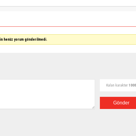
çin henüz yorum gönderilmedi.
Kalan karakter
1000
Gönder