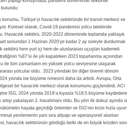
ben yaptığı konuşmada, pandemi döneminde sektörde
e bulundu:
k konumu, Türkiye’yi havacılık sektöründe bir transit merkezi ve
iriyor. Küresel olarak, Covid-19 pandemisi yolcu talebinde
u. Havacılık sektörü, 2020-2022 döneminde toplamda yaklaşık
ı mart sonundan 1 Haziran 2020'ye kadar 2 ay süreyle durdurmak
k sektörü hem yurt içi hem de uluslararası uçuşları kademeli
trafiğinin %87’si ile yılı kapatırken 2023 toparlanma açısından
yolcu ile tüm zamanların en yüksek yolcu seviyesine ulaşarak
lararası yolcular oldu. 2023 yılındaki bir diğer önemli dönüm
2024 yılında ise büyüme ivmesini daha da artırdı. Avrupa, Orta
ölgesel bir havacılık merkezi olarak konumunu güçlendirdi. ACI
göre İSG, 2024 yılında 2019’a kıyasla %18,5 büyüme kaydeder
rtışı yakalayan 2. havalimanı oldu. Bu yılın ilk dokuz ayında i
hükümetin hayata geçirdiği önlemler ve İSG’nin krize hızla uyu
erminal yenilemenin yanı sıra altyapı ve operasyonel alanları
mesi, havacılık sektörünün gördüğü belki de en büyük krizden son