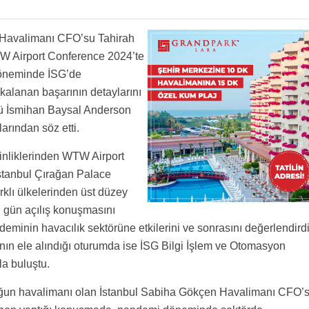
 Havalimanı CFO’su Tahirah
 Airport Conference 2024’te
döneminde İSG’de
akalanan başarının detaylarını
rü İsmihan Baysal Anderson
rından söz etti.
kinliklerinden WTW Airport
İstanbul Çırağan Palace
rklı ülkelerinden üst düzey
ci gün açılış konuşmasını
nin havacılık sektörüne etkilerini ve sonrasını değerlendirdi
ın ele alındığı oturumda ise İSG Bilgi İşlem ve Otomasyon
la buluştu.
yoğun havalimanı olan İstanbul Sabiha Gökçen Havalimanı CFO’