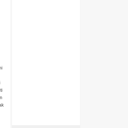
ni
i
ti
ön
ak