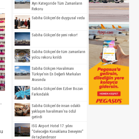
Ayrı Kategoride Tüm Zamanların
Rekoru
Sabiha Gökçen'de duygusal veda
Sabiha Gökçen'de yeni rekor!
Sabiha Gökçen’de tüm zamanların
yolcu rekoru kırıldı
Sabiha Gökçen Havalimanı
Türkiye'nin En Değerli Markaları
Arasında
Sabiha Gökçen’den Ezber Bozan
Farkındalık
.
Sabiha Gökçen’de insan odaklı
yaklaşım havalimanı’na ödül
getirdi
ISG Airport Hotel 17. yılını
su
“Geleceğin Konaklama Deneyimi”
ile taçlandırıyor