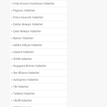
»
Ordu-Giresun Havalimanı Haberleri
»
Pegasus Haberleri
»
Prima Havacılık Haberleri
»
Qantas Airways Haberleri
»
Qatar Airways Haberleri
»
Ryanair Haberleri
»
Sabiha Gökçen Haberleri
»
Seabird Haberleri
»
SHGM Haberleri
»
Singapore Airlines Haberleri
»
Star Alliance Haberleri
»
SunExpress Haberleri
»
TAI Haberleri
»
Tailwind Haberleri
»
TALPA Haberleri