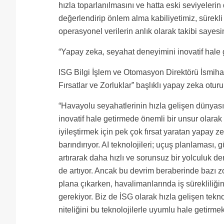
hızla toparlanılmasını ve hatta eski seviyelerin
değerlendirip önlem alma kabiliyetimiz, sürekli 
operasyonel verilerin anlık olarak takibi sayesi
“Yapay zeka, seyahat deneyimini inovatif hale g
ISG Bilgi İşlem ve Otomasyon Direktörü İsmih
Fırsatlar ve Zorluklar” başlıklı yapay zeka otu
“Havayolu seyahatlerinin hızla gelişen dünyası
inovatif hale getirmede önemli bir unsur olarak
iyileştirmek için pek çok fırsat yaratan yapay z
barındırıyor. AI teknolojileri; uçuş planlaması,
artırarak daha hızlı ve sorunsuz bir yolculuk d
de artıyor. Ancak bu devrim beraberinde bazı zorlu
plana çıkarken, havalimanlarında iş sürekliliğin
gerekiyor. Biz de İSG olarak hızla gelişen tek
niteliğini bu teknolojilerle uyumlu hale getirmek