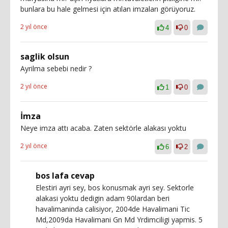
bunlara bu hale gelmesi için atılan imzaları görüyoruz.
2 yıl önce
4
0
saglik olsun
Ayrilma sebebi nedir ?
2 yıl önce
1
0
İmza
Neye imza attı acaba. Zaten sektörle alakası yoktu
2 yıl önce
6
2
bos lafa cevap
Elestiri ayri sey, bos konusmak ayri sey. Sektorle
alakasi yoktu dedigin adam 90lardan beri
havalimaninda calisiyor, 2004de Havalimani Tic
Md,2009da Havalimani Gn Md Yrdimciligi yapmis. 5