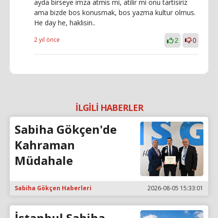
ayda birseye imza atmis mi, atilir mi onu tartisiriz
ama bizde bos konusmak, bos yazma kultur olmus.
He day he, haklisin..
2 yıl önce
2
0
İLGİLİ HABERLER
Sabiha Gökçen'de
Kahraman
Müdahale
Sabiha Gökçen Haberleri
2026-08-05 15:33:01
İstanbul Sabiha