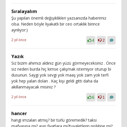
Sıralayalım
Şu yapılan önemli değişiklikleri yazsanızda haberimiz
olsa. Neden böyle liyakatlı bir ceo ortaklık birince
ayrılıyor:)
2 yıl önce
4
2
Yazık
Siz bizim ahımızı aldınız gün yüzü görmeyeceksiniz . Önce
siz neden burda hiç kimse çalışmak istemiyor oturup bi
dusunun. Saygi yok sevgi yok maaş yok zam yok terfi
yok hep yalan dolan . Kaç kişi geldi gitti daha da
akillanmayacak misiniz ?
2 yıl önce
6
1
hancer
hangi imzaları atmış? bir türlü göremedik? taksi
mafyasına mı? aşırı fiyatlara mı?tuvaletlerin pisliğine mi?