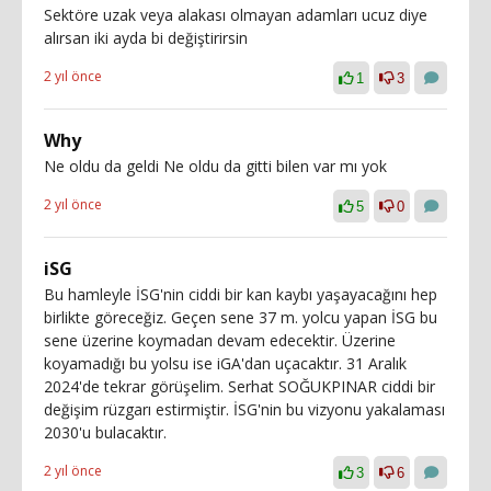
Sektöre uzak veya alakası olmayan adamları ucuz diye
alırsan iki ayda bi değiştirirsin
2 yıl önce
1
3
Why
Ne oldu da geldi Ne oldu da gitti bilen var mı yok
2 yıl önce
5
0
iSG
Bu hamleyle İSG'nin ciddi bir kan kaybı yaşayacağını hep
birlikte göreceğiz. Geçen sene 37 m. yolcu yapan İSG bu
sene üzerine koymadan devam edecektir. Üzerine
koyamadığı bu yolsu ise iGA'dan uçacaktır. 31 Aralık
2024'de tekrar görüşelim. Serhat SOĞUKPINAR ciddi bir
değişim rüzgarı estirmiştir. İSG'nin bu vizyonu yakalaması
2030'u bulacaktır.
2 yıl önce
3
6