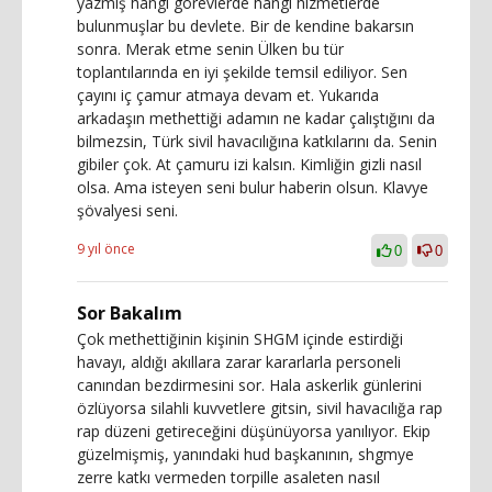
yazmış hangi görevlerde hangi hizmetlerde
bulunmuşlar bu devlete. Bir de kendine bakarsın
sonra. Merak etme senin Ülken bu tür
toplantılarında en iyi şekilde temsil ediliyor. Sen
çayını iç çamur atmaya devam et. Yukarıda
arkadaşın methettiği adamın ne kadar çalıştığını da
bilmezsin, Türk sivil havacılığına katkılarını da. Senin
gibiler çok. At çamuru izi kalsın. Kimliğin gizli nasıl
olsa. Ama isteyen seni bulur haberin olsun. Klavye
şövalyesi seni.
9 yıl önce
0
0
Sor Bakalım
Çok methettiğinin kişinin SHGM içinde estirdiği
havayı, aldığı akıllara zarar kararlarla personeli
canından bezdirmesini sor. Hala askerlik günlerini
özlüyorsa silahli kuvvetlere gitsin, sivil havacılığa rap
rap düzeni getireceğini düşünüyorsa yanılıyor. Ekip
güzelmişmiş, yanındaki hud başkanının, shgmye
zerre katkı vermeden torpille asaleten nasıl