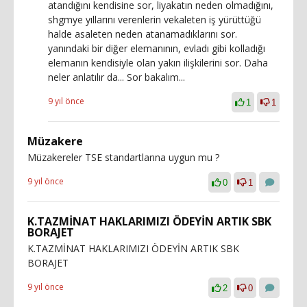
atandığını kendisine sor, liyakatın neden olmadığını,
shgmye yıllarını verenlerin vekaleten iş yürüttüğü
halde asaleten neden atanamadıklarını sor.
yanındaki bir diğer elemanının, evladı gibi kolladığı
elemanın kendisiyle olan yakın ilişkilerini sor. Daha
neler anlatılır da... Sor bakalım...
9 yıl önce
1
1
Müzakere
Müzakereler TSE standartlarına uygun mu ?
9 yıl önce
0
1
K.TAZMİNAT HAKLARIMIZI ÖDEYİN ARTIK SBK
BORAJET
K.TAZMİNAT HAKLARIMIZI ÖDEYİN ARTIK SBK
BORAJET
9 yıl önce
2
0