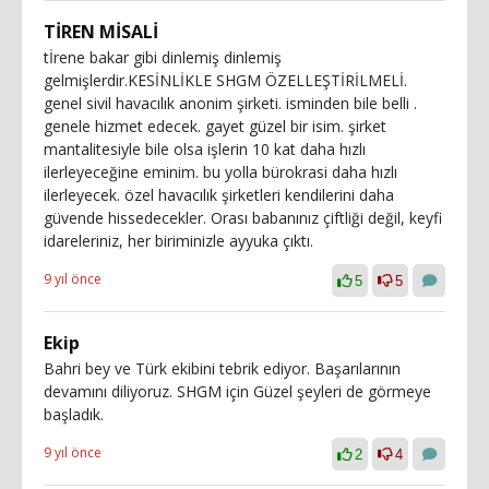
TİREN MİSALİ
tİrene bakar gibi dinlemiş dinlemiş
gelmişlerdir.KESİNLİKLE SHGM ÖZELLEŞTİRİLMELİ.
genel sivil havacılık anonim şirketi. isminden bile belli .
genele hizmet edecek. gayet güzel bir isim. şirket
mantalitesiyle bile olsa işlerin 10 kat daha hızlı
ilerleyeceğine eminim. bu yolla bürokrasi daha hızlı
ilerleyecek. özel havacılık şirketleri kendilerini daha
güvende hissedecekler. Orası babanınız çiftliği değil, keyfi
idareleriniz, her biriminizle ayyuka çıktı.
9 yıl önce
5
5
Ekip
Bahri bey ve Türk ekibini tebrik ediyor. Başarılarının
devamını diliyoruz. SHGM için Güzel şeyleri de görmeye
başladık.
9 yıl önce
2
4