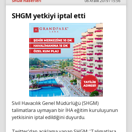
SHGM Haberleri
06 Aralık 2019 / 15:56
SHGM yetkiyi iptal etti
Sivil Havacılık Genel Müdürlüğü (SHGM)
talimatlara uymayan bir İHA eğitim kuruluşunun
yetkisinin iptal edildiğini duyurdu.
Twitter'dan açıklama yapan SHGM; 'Talimatlara