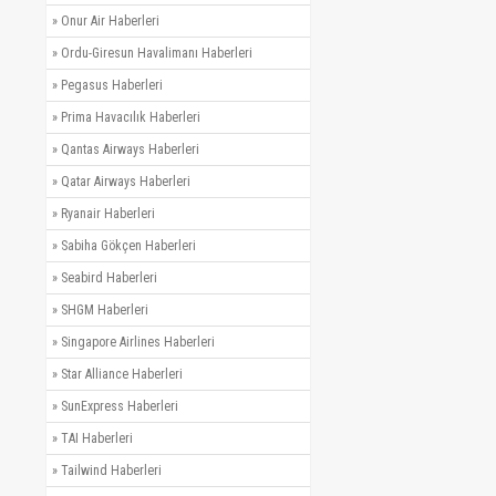
»
Onur Air Haberleri
»
Ordu-Giresun Havalimanı Haberleri
»
Pegasus Haberleri
»
Prima Havacılık Haberleri
»
Qantas Airways Haberleri
»
Qatar Airways Haberleri
»
Ryanair Haberleri
»
Sabiha Gökçen Haberleri
»
Seabird Haberleri
»
SHGM Haberleri
»
Singapore Airlines Haberleri
»
Star Alliance Haberleri
»
SunExpress Haberleri
»
TAI Haberleri
»
Tailwind Haberleri