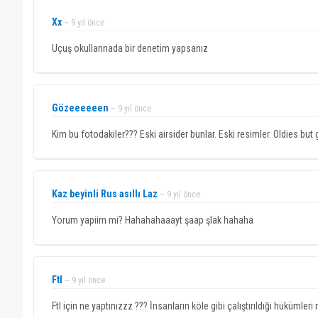
Xx
~ 9 yıl önce
Uçuş okullarınada bir denetim yapsanız
Gözeeeeeen
~ 9 yıl önce
Kim bu fotodakiler??? Eski airsider bunlar. Eski resimler. Oldies but
Kaz beyinli Rus asıllı Laz
~ 9 yıl önce
Yorum yapiim mi? Hahahahaaayt şaap şlak hahaha
Ftl
~ 9 yıl önce
Ftl için ne yaptınızzz ??? İnsanların köle gibi çalıştırıldığı hükümleri