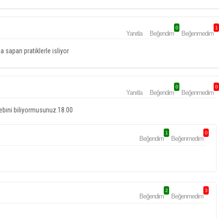
0
1
Yanıtla
Beğendim
Beğenmedim
sapan pratiklerle isliyor
0
0
Yanıtla
Beğendim
Beğenmedim
ebini biliyormusunuz.18.00
1
0
Beğendim
Beğenmedim
2
3
Beğendim
Beğenmedim