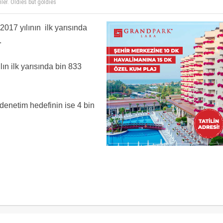
rıldığı hükümleri nasıl imzaladınız ? Kuralları işlerine geldiği gibi neden öteledinizzz
 yoksun. Saçma sapan pratiklerle isliyor
017 yılının ilk yarısında
st geciyor sebebini biliyormusunuz.18.00
i oluyor ne yazık ki ? Size bir tavsiye. Eğitimleriniz uluslararası bir kuruluştan alın ki
.
i oluyor ne yazık ki ? Size bir tavsiye. Eğitimleriniz uluslararası bir kuruluştan alın ki
n ilk yarısında bin 833
mler. Oldies but goldies
enetim hedefinin ise 4 bin