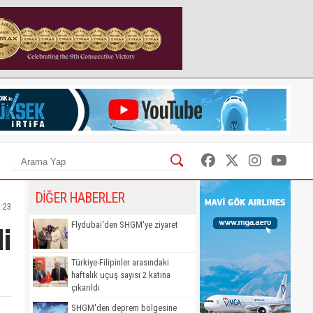
DİĞER HABERLER
3:23
di
Flydubai'den SHGM'ye ziyaret
Türkiye-Filipinler arasındaki
haftalık uçuş sayısı 2 katına
çıkarıldı
SHGM'den deprem bölgesine