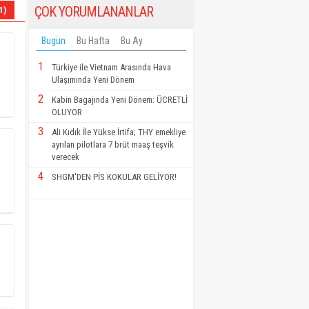
ÇOK YORUMLANANLAR
1)
Bugün
Bu Hafta
Bu Ay
1
Türkiye ile Vietnam Arasında Hava
Ulaşımında Yeni Dönem
2
Kabin Bagajında Yeni Dönem: ÜCRETLİ
OLUYOR
3
Ali Kıdık İle Yükse İrtifa; THY emekliye
ayrılan pilotlara 7 brüt maaş teşvik
verecek
4
SHGM'DEN PİS KOKULAR GELİYOR!