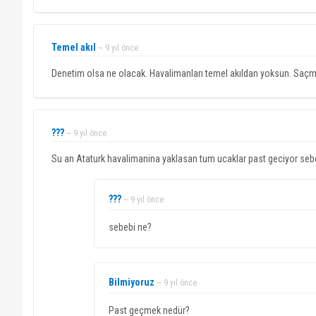
Temel akıl
~ 9 yıl önce
Denetim olsa ne olacak. Havalimanları temel akıldan yoksun. Saçma 
???
~ 9 yıl önce
Su an Ataturk havalimanina yaklasan tum ucaklar past geciyor seb
???
~ 9 yıl önce
sebebi ne?
Bilmiyoruz
~ 9 yıl önce
Past geçmek nedür?