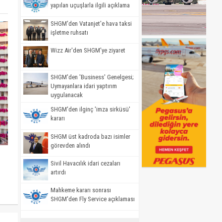
yapılan uçuşlarla ilgili açıklama
SHGM'den Vatanjet'e hava taksi
işletme ruhsatı
Wizz Air'den SHGM'ye ziyaret
SHGM'den 'Business' Genelgesi;
Uymayanlara idari yaptırım
uygulanacak
SHGM'den ilginç 'imza sirküsü'
kararı
SHGM üst kadroda bazı isimler
görevden alındı
Sivil Havacılık idari cezaları
artırdı
Mahkeme kararı sonrası
SHGM'den Fly Service açıklaması