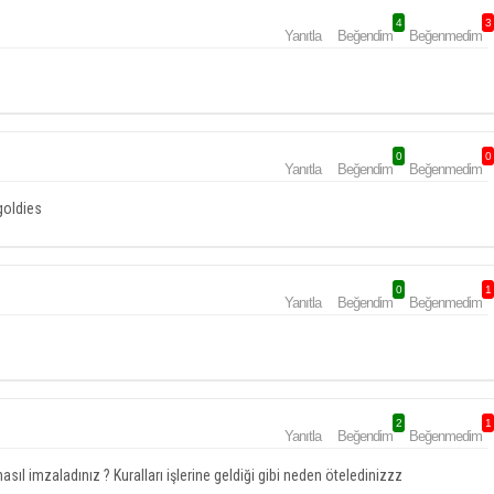
4
3
Yanıtla
Beğendim
Beğenmedim
0
0
Yanıtla
Beğendim
Beğenmedim
 goldies
0
1
Yanıtla
Beğendim
Beğenmedim
2
1
Yanıtla
Beğendim
Beğenmedim
 nasıl imzaladınız ? Kuralları işlerine geldiği gibi neden öteledinizzz