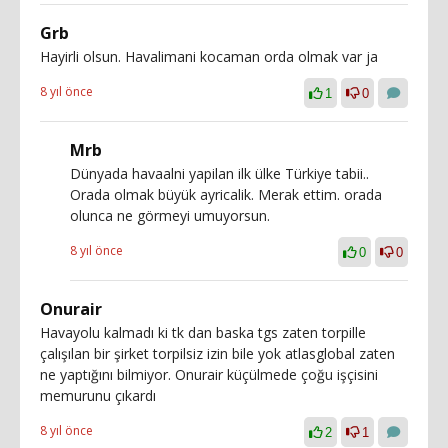
Grb
Hayirli olsun. Havalimani kocaman orda olmak var ja
8 yıl önce
1
0
Mrb
Dünyada havaalni yapilan ilk ülke Türkiye tabii..
Orada olmak büyük ayricalik. Merak ettim. orada
olunca ne görmeyi umuyorsun.
8 yıl önce
0
0
Onurair
Havayolu kalmadı ki tk dan baska tgs zaten torpille
çalışılan bir şirket torpilsiz izin bile yok atlasglobal zaten
ne yaptığını bilmiyor. Onurair küçülmede çoğu işçisini
memurunu çıkardı
8 yıl önce
2
1