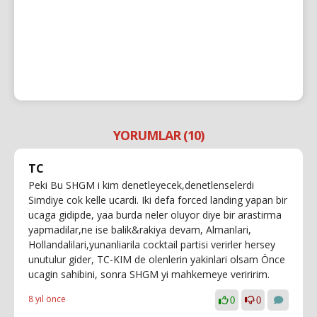
YORUMLAR (10)
TC
Peki Bu SHGM i kim denetleyecek,denetlenselerdi
Simdiye cok kelle ucardi. Iki defa forced landing yapan bir
ucaga gidipde, yaa burda neler oluyor diye bir arastirma
yapmadilar,ne ise balik&rakiya devam, Almanlari,
Hollandalilari,yunanliarila cocktail partisi verirler hersey
unutulur gider, TC-KIM de olenlerin yakinlari olsam Önce
ucagin sahibini, sonra SHGM yi mahkemeye veriririm.
8 yıl önce
0
0