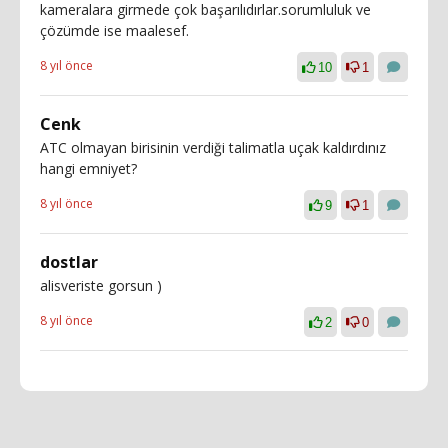
kameralara girmede çok başarılıdırlar.sorumluluk ve
çözümde ise maalesef.
8 yıl önce
10
1
Cenk
ATC olmayan birisinin verdiği talimatla uçak kaldırdınız
hangi emniyet?
8 yıl önce
9
1
dostlar
alisveriste gorsun )
8 yıl önce
2
0