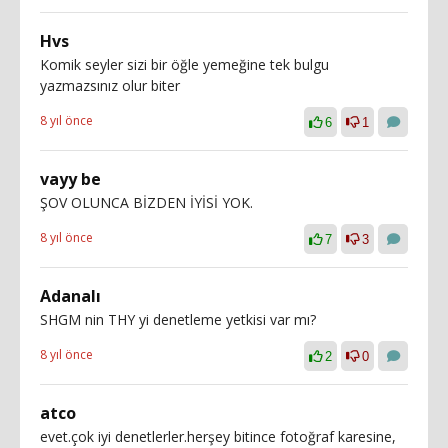
Hvs
Komik seyler sizi bir öğle yemeğine tek bulgu
yazmazsınız olur biter
8 yıl önce
6
1
vayy be
ŞOV OLUNCA BİZDEN İYİSİ YOK.
8 yıl önce
7
3
Adanalı
SHGM nin THY yi denetleme yetkisi var mı?
8 yıl önce
2
0
atco
evet.çok iyi denetlerler.herşey bitince fotoğraf karesine,