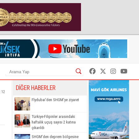
DİĞER HABERLER
5:12
Flydubai'den SHGM'ye ziyaret
Türkiye-Filipinler arasındaki
haftalık uçuş sayısı 2 katına
çıkarıldı
SHGM'den deprem bölgesine