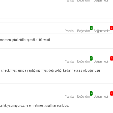
Yanıtla
Beğendim
Beğenmedim
1
0
Yanıtla
Beğendim
Beğenmedim
mamen iptal ettiler şimdi a101 vakti
0
0
Yanıtla
Beğendim
Beğenmedim
 check fiyatlarında yaptığınız fiyat değişikliği kadar hassas olduğunuzu
3
1
Yanıtla
Beğendim
Beğenmedim
kerlik yapmıyoruz;ne emretmesi,sivil havacılık bu.