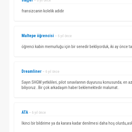
stajjer
~ 6 yıl önce
fransizcanin kolelik adidir
Maltepe öğrencisi
~ 6 yıl önce
öğrenci kabin memurluğu için bir senedir bekliyorduk, iki ay önce ta
Dreamliner
~ 6 yıl önce
Sayın SHGM yetkilileri, pilot sınavlarının duyurusu konusunda; en az
biliyoruz...Bir çok arkadaşım haber beklemektedir malumat..
ATA
~ 6 yıl önce
İkinci bir bildirime ya da karara kadar denilmesi daha hoş olurdu,as