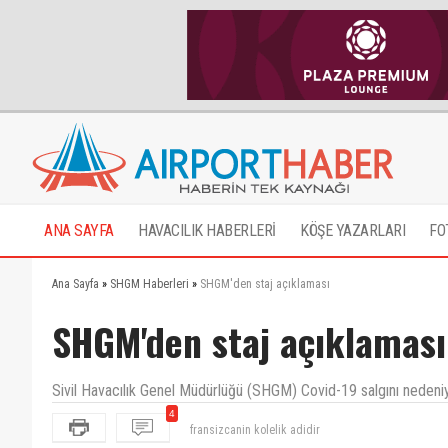
ANA SAYFA
HAVACILIK HABERLERİ
KÖŞE YAZARLARI
FO
Ana Sayfa
»
SHGM Haberleri
»
SHGM'den staj açıklaması
SHGM'den staj açıklaması
Sivil Havacılık Genel Müdürlüğü (SHGM) Covid-19 salgını nedeniyle
4
fransizcanin kolelik adidir
öğrenci kabin memurluğu için bir senedir bekliyorduk