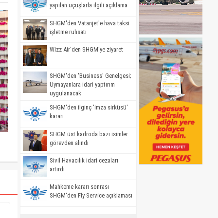
yapılan uçuşlarla ilgili açıklama
SHGM'den Vatanjet'e hava taksi
işletme ruhsatı
Wizz Air'den SHGM'ye ziyaret
SHGM'den 'Business' Genelgesi;
Uymayanlara idari yaptırım
uygulanacak
SHGM'den ilginç 'imza sirküsü'
kararı
SHGM üst kadroda bazı isimler
görevden alındı
Sivil Havacılık idari cezaları
artırdı
Mahkeme kararı sonrası
SHGM'den Fly Service açıklaması