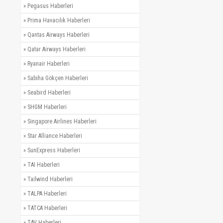
»
Pegasus Haberleri
»
Prima Havacılık Haberleri
»
Qantas Airways Haberleri
»
Qatar Airways Haberleri
»
Ryanair Haberleri
»
Sabiha Gökçen Haberleri
»
Seabird Haberleri
»
SHGM Haberleri
»
Singapore Airlines Haberleri
»
Star Alliance Haberleri
»
SunExpress Haberleri
»
TAI Haberleri
»
Tailwind Haberleri
»
TALPA Haberleri
»
TATCA Haberleri
»
TAV Haberleri