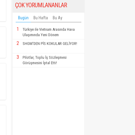
ÇOK YORUMLANANLAR
Bugün
Bu Hafta
Bu Ay
1
Türkiye ile Vietnam Arasında Hava
Ulaşımında Yeni Dönem
2
SHGM'DEN PİS KOKULAR GELİYOR!
3
Pilotlar, Toplu İş Sözleşmesi
Görüşmesini İptal Etti!