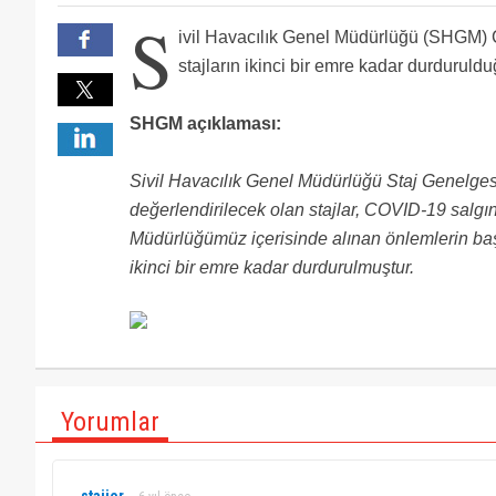
Sayın SHGM yetkilileri, pilot sınavlarının duyurusu 
S
biliyoruz...Bir çok arkadaşım haber beklemektedir m
İkinci bir bildirime ya da karara kadar denilmesi da
ivil Havacılık Genel Müdürlüğü (SHGM) 
stajların ikinci bir emre kadar durduruld
SHGM açıklaması:
Sivil Havacılık Genel Müdürlüğü Staj Genelge
değerlendirilecek olan stajlar, COVID-19 salgı
Müdürlüğümüz içerisinde alınan önlemlerin baş
ikinci bir emre kadar durdurulmuştur.
Yorumlar