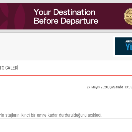
TO GALERİ
27 Mayıs 2020, Çarşamba 13:3
 stajların ikinci bir emre kadar durdurulduğunu açıkladı.
, iki ay önce tamamen iptal ettiler şimdi a101 vakti