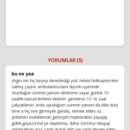
YORUMLAR (5)
bu ne yaa
shgm nin hiç birşeyi denetlediği yok. heleki helikoptercileri
salmış çayıra. ambulannscılara diyorki işyerinde
oturduğun sürenin yarısını dinlenme sayar günlük 10
saatlik kanuni limitine eklerim .gerekirse 15-16 saat
çalışabilirsin. evde uyuduğum sürenin yarısını da ekle duty
time a hiç eve gitmeyek gardaş. ekmek elden su
şirketten evdekileride getireyim hepberaber yaşayıp
gidek.güya24.md ye dayanmış. daha 24.md.yi okuyup
anlamaktan aciz. sanki doğal afet var yada devam eden