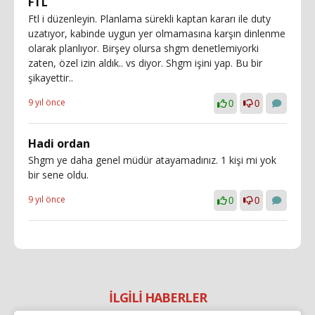
FTL
Ftl i düzenleyin. Planlama sürekli kaptan kararı ile duty
uzatıyor, kabinde uygun yer olmamasına karşın dinlenme
olarak planlıyor. Birşey olursa shgm denetlemiyorki
zaten, özel izin aldık.. vs diyor. Shgm işini yap. Bu bir
şikayettir..
9 yıl önce
0
0
Hadi ordan
Shgm ye daha genel müdür atayamadınız. 1 kişi mi yok
bir sene oldu.
9 yıl önce
0
0
İLGİLİ HABERLER