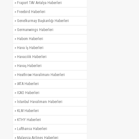
»
Fraport TAV Antalya Haberleri
»
Freebird Haberleri
»
Genelkurmay Başkanlığı Haberleri
»
Germanwings Haberleri
»
Habom Haberleri
»
Hava İş Haberleri
»
Havacılık Haberleri
»
Havaş Haberleri
»
Heathrow Havalimanı Haberleri
»
IATA Haberleri
»
ICAO Haberleri
»
İstanbul Havalimanı Haberleri
»
KLM Haberleri
»
KTHY Haberleri
»
Lufthansa Haberleri
»
Malaysia Airlines Haberleri