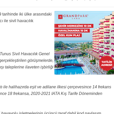
anlardan artık gına geldi.
tarihinde iki ülke arasındaki
ı ile sivil havacılık
Tunus Sivil Havacılık Genel
rçekleştirilen görüşmelerde,
ı taleplerine ilaveten işbirliği
ile halihazırda eşit ve adilane ilkesi çerçevesince 14 frekans
 önce 18 frekansa, 2020-2021 IATA Kış Tarife Döneminden
li havayolu işletmelerinin üçüncü taraf dahil kod paylaşım