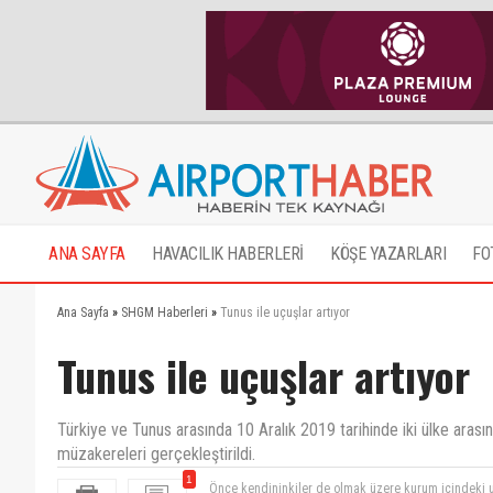
ANA SAYFA
HAVACILIK HABERLERİ
KÖŞE YAZARLARI
FO
Ana Sayfa
»
SHGM Haberleri
»
Tunus ile uçuşlar artıyor
Tunus ile uçuşlar artıyor
Türkiye ve Tunus arasında 10 Aralık 2019 tarihinde iki ülke arasındak
müzakereleri gerçekleştirildi.
1
Önce kendininkiler de olmak üzere kurum içindeki usu