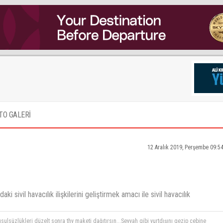
TO GALERİ
12 Aralık 2019, Perşembe 09:5
i sivil havacılık ilişkilerini geliştirmek amacı ile sivil havacılık
lsüzlükleri düzelt sonra thy maketi dağıtırsın...Seyyah gibi yurtdışını gezip cebine