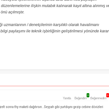
düzenlemelerine ilişkin mutabık kalınarak kayıt altına alınmış v
 önü açılmıştır.
i uzmanlarının / denetçilerinin karşılıklı olarak havalimanı
lgi paylaşımı ile teknik işbirliğinin geliştirilmesi yönünde karar
0
0
Yanıtla
Beğendim
Beğenmedim
lt sonra thy maketi dağıtırsın...Seyyah gibi yurtdışını gezip cebine dövizleri