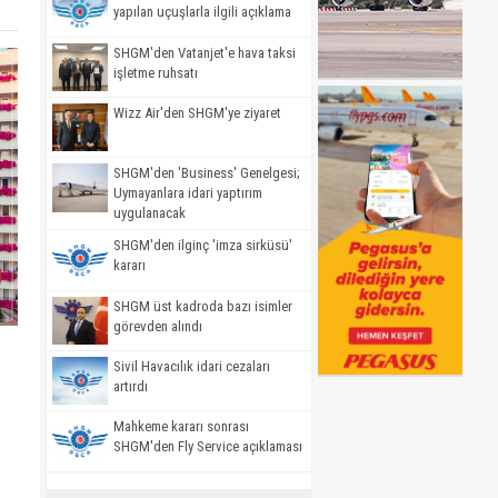
yapılan uçuşlarla ilgili açıklama
SHGM'den Vatanjet'e hava taksi
işletme ruhsatı
Wizz Air'den SHGM'ye ziyaret
SHGM'den 'Business' Genelgesi;
Uymayanlara idari yaptırım
uygulanacak
SHGM'den ilginç 'imza sirküsü'
kararı
SHGM üst kadroda bazı isimler
görevden alındı
Sivil Havacılık idari cezaları
artırdı
Mahkeme kararı sonrası
SHGM'den Fly Service açıklaması