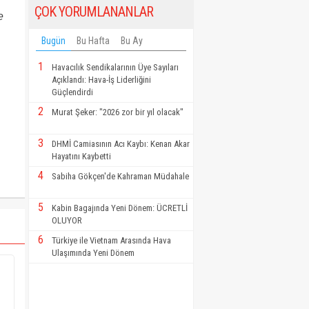
ÇOK YORUMLANANLAR
e
Bugün
Bu Hafta
Bu Ay
1
Havacılık Sendikalarının Üye Sayıları
Açıklandı: Hava-İş Liderliğini
Güçlendirdi
2
Murat Şeker: "2026 zor bir yıl olacak"
3
DHMİ Camiasının Acı Kaybı: Kenan Akar
Hayatını Kaybetti
4
Sabiha Gökçen'de Kahraman Müdahale
5
Kabin Bagajında Yeni Dönem: ÜCRETLİ
OLUYOR
6
Türkiye ile Vietnam Arasında Hava
Ulaşımında Yeni Dönem