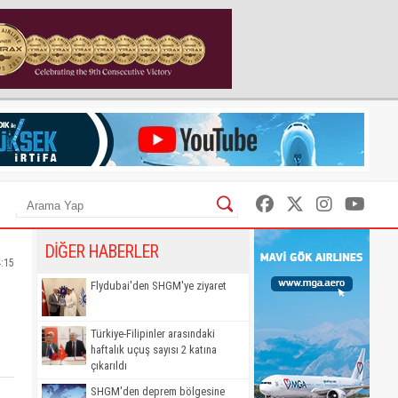
DİĞER HABERLER
4:15
Flydubai'den SHGM'ye ziyaret
Türkiye-Filipinler arasındaki
haftalık uçuş sayısı 2 katına
çıkarıldı
SHGM'den deprem bölgesine