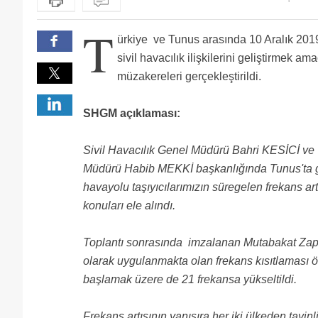
dövizleri indirip zerre kadar bu ülkeye katkısı olmay
T
ürkiye ve Tunus arasında 10 Aralık 2019 
sivil havacılık ilişkilerini geliştirmek amac
müzakereleri gerçekleştirildi.
SHGM açıklaması:
Sivil Havacılık Genel Müdürü Bahri KESİCİ ve 
Müdürü Habib MEKKİ başkanlığında Tunus'ta ge
havayolu taşıyıcılarımızın süregelen frekans artış
konuları ele alındı.
Toplantı sonrasında imzalanan Mutabakat Zaptı 
olarak uygulanmakta olan frekans kısıtlaması
başlamak üzere de 21 frekansa yükseltildi.
Frekans artışının yanısıra her iki ülkeden tayin