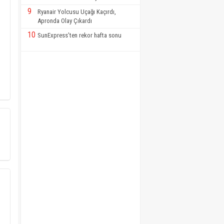
9
Ryanair Yolcusu Uçağı Kaçırdı,
Apronda Olay Çıkardı
10
SunExpress’ten rekor hafta sonu