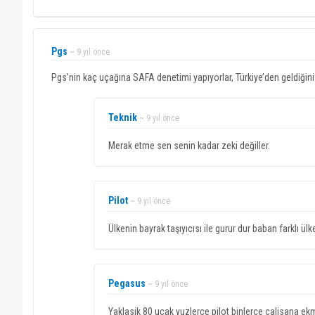
Pgs
~ 9 yıl önce
Pgs’nin kaç uçağına SAFA denetimi yapıyorlar, Türkiye’den geldiğini b
Teknik
~ 9 yıl önce
Merak etme sen senin kadar zeki değiller.
Pilot
~ 9 yıl önce
Ülkenin bayrak taşıyıcısı ile gurur dur baban farklı 
Pegasus
~ 9 yıl önce
Yaklasik 80 ucak yuzlerce pilot binlerce calisana e