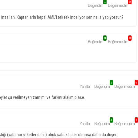
1
0
Beğendim
Beğenmedim
rlar insallah. Kaptanlarin hepsi AML’i tek tek inceliyor sen ne is yapiyorsun?
0
0
Beğendim
Beğenmedim
3
6
Yanıtla
Beğendim
Beğenmedim
eyler şu verilmeyen zam mı ve farkını alalım plase.
4
1
Yanıtla
Beğendim
Beğenmedim
ktiği (yabancı şirketler dahil) abuk sabuk tipler olmasa daha da düşer.