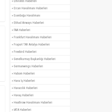
»
Emirates Haberleri
»
Ercan Havalimanı Haberleri
»
Esenboğa Havalimanı
»
Etihad Airways Haberleri
»
FAA Haberleri
»
Frankfurt Havalimanı Haberleri
»
Fraport TAV Antalya Haberleri
»
Freebird Haberleri
»
Genelkurmay Başkanlığı Haberleri
»
Germanwings Haberleri
»
Habom Haberleri
»
Hava İş Haberleri
»
Havacılık Haberleri
»
Havaş Haberleri
»
Heathrow Havalimanı Haberleri
»
IATA Haberleri