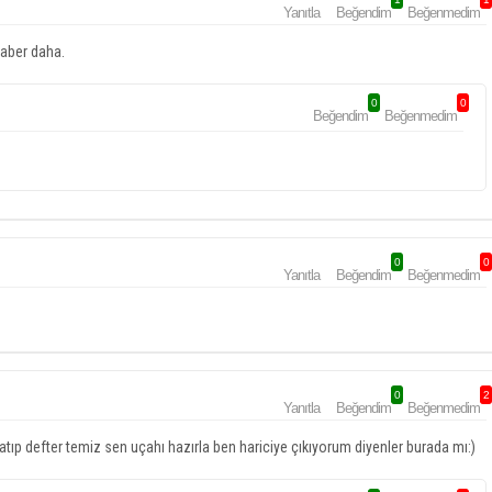
Yanıtla
Beğendim
Beğenmedim
haber daha.
0
0
Beğendim
Beğenmedim
0
0
Yanıtla
Beğendim
Beğenmedim
0
2
Yanıtla
Beğendim
Beğenmedim
tıp defter temiz sen uçahı hazırla ben hariciye çıkıyorum diyenler burada mı:)