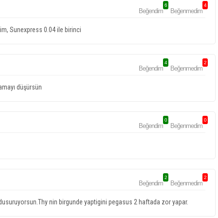
6
4
Beğendim
Beğenmedim
im, Sunexpress 0.04 ile birinci
4
2
Beğendim
Beğenmedim
alamayı düşürsün
0
0
Beğendim
Beğenmedim
2
2
Beğendim
Beğenmedim
usuruyorsun.Thy nin birgunde yaptigini pegasus 2 haftada zor yapar.