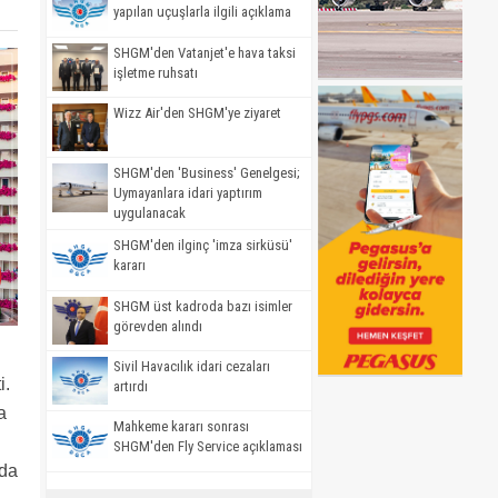
yapılan uçuşlarla ilgili açıklama
SHGM'den Vatanjet'e hava taksi
işletme ruhsatı
Wizz Air'den SHGM'ye ziyaret
SHGM'den 'Business' Genelgesi;
Uymayanlara idari yaptırım
uygulanacak
SHGM'den ilginç 'imza sirküsü'
kararı
SHGM üst kadroda bazı isimler
görevden alındı
Sivil Havacılık idari cezaları
i.
artırdı
a
Mahkeme kararı sonrası
.
SHGM'den Fly Service açıklaması
nda