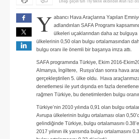
Fransa ve Avusturya da gelen kötü niyetli ve tüm şirk
Pgs’nin kaç uçağına SAFA denetimi yapıyorlar, Türkiye
Y
Ident etiketinin bir harfinin yarısı okunmuyor diye bul
abancı Hava Araçlarına Yapılan Emniye
Pegasus sağolsun Ceza ödememek İçin bu işi çok sıkı
Gerçekten büyüklük muazzam. Başarılı olur inşallah gu
adlandırılan SAFA Programı kapsamınd
dakikada taxi yolunu ; sonradan (tabir buysa yarmışl
Bu basari kabin hizmetlerinin ozellikle teknik mudur
ülkeleri uçaklarından daha az bulguya 
emiği geçen herkese kolay gelmesini temenni ederi
Thy’de calisan (hem de her firsatta sirketi kotuleyel
Emeği geçen herkese teşekkürler Türk , ögün, çalış 
ülkelerinin 0,50 olan bulgu ortalamasından daha
Kokpit kapısında durup kokpite dönük şekilde aml e 
bulgu oranı ile önemli bir başarıya imza attı.
mı:)
SAFA programında Türkiye, Ekim 2016-Ekim2
Almanya, İngiltere, Rusya’dan sonra hava ara
gerçekleştirilen 5. ülke oldu. Hava araçlarımı
denetlemesi ile yurt dışında en fazla denetlene
rağmen Türkiye, bu denetimlerden bulgu oranını
Türkiye’nin 2010 yılında 0,91 olan bulgu ortala
Avrupa ülkelerinin bulgu ortalaması olan 0,50’
gelindiğinde Türkiye, bulgu ortalamasını 0.38’
2017 yılının ilk yarısında bulgu ortalamasını 