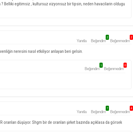
Belliki egitimsiz , kultursuz vizyonsuz bir tipsin, neden havacilarin oldugu
2
2
Yanıtla
Beğendim
Beğenmedim
venliğin neresini nasıl etkiliyor anlayan beri gelsin.
1
0
Beğendim
Beğenmedim
7
4
Yanıtla
Beğendim
Beğenmedim
 oranları düşüyor. Shgm bir de oranları şirket bazında açıklasa da görsek