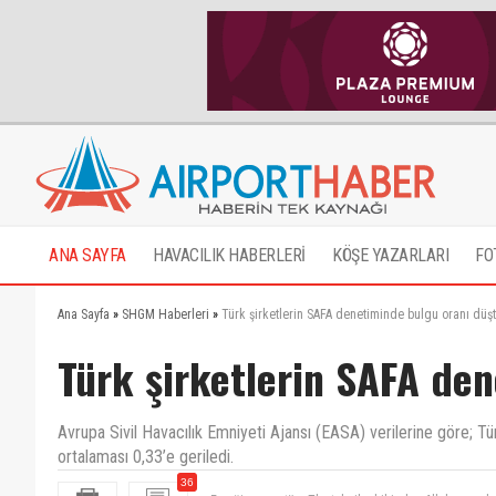
ANA SAYFA
HAVACILIK HABERLERİ
KÖŞE YAZARLARI
FO
Ana Sayfa
»
SHGM Haberleri
»
Türk şirketlerin SAFA denetiminde bulgu oranı düş
Türk şirketlerin SAFA de
Avrupa Sivil Havacılık Emniyeti Ajansı (EASA) verilerine göre; Tü
ortalaması 0,33’e geriledi.
Emeği geçen tüm Thy teknik ekibinden Allah razı olsu
36