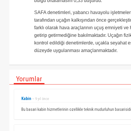
bulgu ortalamasını 0,33 düşürdü.
SAFA denetimleri, yabancı havayolu işletmeleri
tarafından uçağın kalkışından önce gerçekleştir
farklı olarak hava araçlarının uçuş emniyeti ve 
getirip getirmediğine bakılmaktadır. Uçağın fiz
kontrol edildiği denetimlerde, uçakla seyahat 
düzeyde uygulanması amaçlanmaktadır.
Yorumlar
Kabin
~ 9 yıl önce
Bu basari kabin hizmetlerinin ozellikle teknik mudurluhun basarisidir