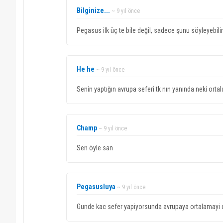
Bilginize...
~ 9 yıl önce
Pegasus ilk üç te bile değil, sadece şunu söyleyebilir
He he
~ 9 yıl önce
Senin yaptığın avrupa seferi tk nın yanında neki ort
Champ
~ 9 yıl önce
Sen öyle san
Pegasusluya
~ 9 yıl önce
Gunde kac sefer yapiyorsunda avrupaya ortalamayi d