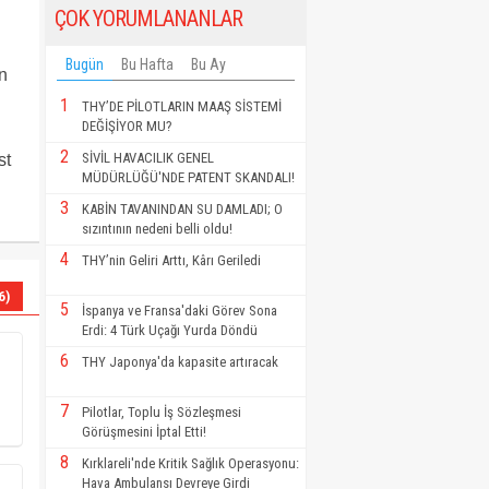
ÇOK YORUMLANANLAR
Bugün
Bu Hafta
Bu Ay
n
1
THY’DE PİLOTLARIN MAAŞ SİSTEMİ
DEĞİŞİYOR MU?
2
SİVİL HAVACILIK GENEL
st
MÜDÜRLÜĞÜ'NDE PATENT SKANDALI!
3
KABİN TAVANINDAN SU DAMLADI; O
sızıntının nedeni belli oldu!
4
THY’nin Geliri Arttı, Kârı Geriledi
6)
5
İspanya ve Fransa'daki Görev Sona
Erdi: 4 Türk Uçağı Yurda Döndü
6
THY Japonya'da kapasite artıracak
7
Pilotlar, Toplu İş Sözleşmesi
Görüşmesini İptal Etti!
8
Kırklareli'nde Kritik Sağlık Operasyonu:
Hava Ambulansı Devreye Girdi