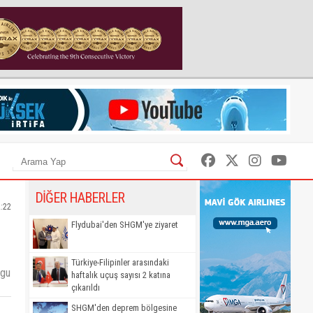
DİĞER HABERLER
2:22
Flydubai'den SHGM'ye ziyaret
Türkiye-Filipinler arasındaki
lgu
haftalık uçuş sayısı 2 katına
çıkarıldı
SHGM'den deprem bölgesine