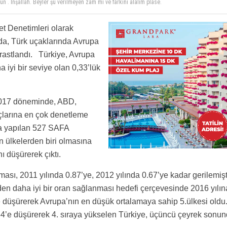
etlerin yaka silktiği (yabancı şirketler dahil) abuk sabuk tipler olmasa daha da düşer.
’den geldiğini bile, bilen yoktur. İsmi dahi ecnebice...
gu yazılıyor. Güvenliğin neresini nasıl etkiliyor anlayan beri gelsin.
t Denetimleri olarak
 tutuyor ve TR oranları düşüyor. Shgm bir de oranları şirket bazında açıklasa da görsek
rur verici. Taxi süresi beni korkuttu havadan bile dakikalar sürüyor. Türk işi 10.
a, Türk uçaklarında Avrupa
ar doğalgaz geçirdiler sanırım:)))) Ama gerçekten düşman çatlatacak bir proje. Allahtan
luhun basarisidir. Tebrikler
rastlandı. Türkiye, Avrupa
m.
eri) uzecek bir haber daha.
, güven
 iyi bir seviye olan 0,33’lük
bakıp bakıp kapatıp defter temiz sen uçahı hazırla ben hariciye çıkıyorum diyenler burada
017 döneminde, ABD,
çlarına en çok denetleme
za yapılan 527 SAFA
n ülkelerden biri olmasına
 düşürerek çıktı.
ması, 2011 yılında 0.87’ye, 2012 yılında 0.67’ye kadar gerilemişt
den daha iyi bir oran sağlanması hedefi çerçevesinde 2016 yılın
e düşürerek Avrupa’nın en düşük ortalamaya sahip 5.ülkesi oldu
0.34’e düşürerek 4. sıraya yükselen Türkiye, üçüncü çeyrek sonu