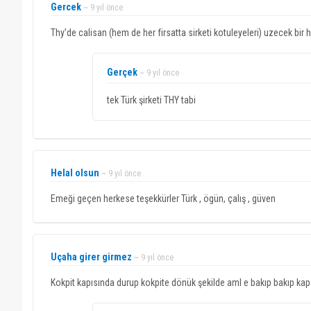
Gercek
~ 9 yıl önce
Thy’de calisan (hem de her firsatta sirketi kotuleyeleri) uzecek bir 
Gerçek
~ 9 yıl önce
tek Türk şirketi THY tabi
Helal olsun
~ 9 yıl önce
Emeği geçen herkese teşekkürler Türk , ögün, çalış , güven
Uçaha girer girmez
~ 9 yıl önce
Kokpit kapısında durup kokpite dönük şekilde aml e bakıp bakıp kapa