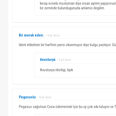
kesip ecnebi musluman diye insan ayrimi yapiyorsun ? 
bir zeminde bulundugunuda anlamis degilim.
Bir merak eden.
~ 9 yıl önce
Ident etiketinin bir harfinin yarısı okunmuyor diye bulgu yazılıyor. Gü
Avusturya
~ 9 yıl önce
Avusturya irkciligi, tipik
Pegasuslu
~ 9 yıl önce
Pegasus sağolsun Ceza ödememek İçin bu işi çok sıkı tutuyor ve TR