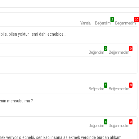
2
10
Yanıtla
Beğendim
Beğenmedim
ile, bilen yoktur. İsmi dahi ecnebice...
0
0
Beğendim
Beğenmedim
1
0
Beğendim
Beğenmedim
ülkenin mensubu mu ?
6
0
Beğendim
Beğenmedim
kmek veriyor o ecnebi, sen kac insana as ekmek verdinde burdan ahkam