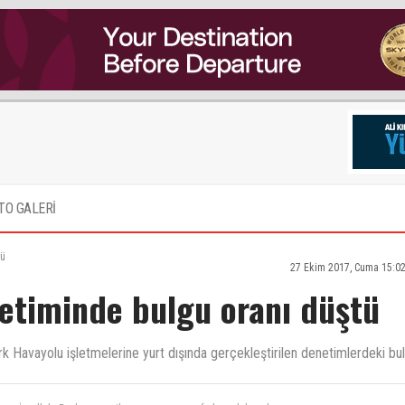
TO GALERİ
tü
27 Ekim 2017, Cuma 15:0
netiminde bulgu oranı düştü
rk Havayolu işletmelerine yurt dışında gerçekleştirilen denetimlerdeki bu
n . İnşallah. Beyler şu verilmeyen zam mı ve farkını alalım plase.