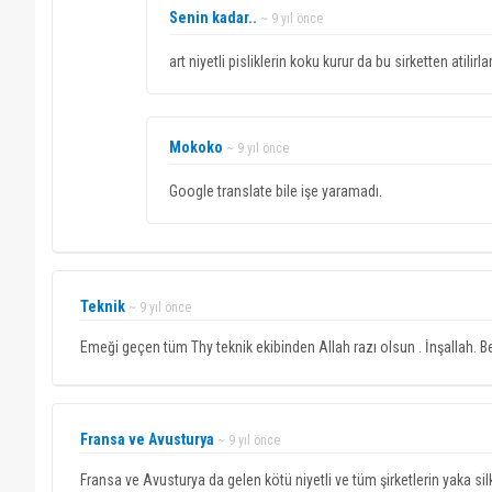
Senin kadar..
~ 9 yıl önce
art niyetli pisliklerin koku kurur da bu sirketten atili
Mokoko
~ 9 yıl önce
Google translate bile işe yaramadı.
Teknik
~ 9 yıl önce
Emeği geçen tüm Thy teknik ekibinden Allah razı olsun . İnşallah. B
Fransa ve Avusturya
~ 9 yıl önce
Fransa ve Avusturya da gelen kötü niyetli ve tüm şirketlerin yaka sil