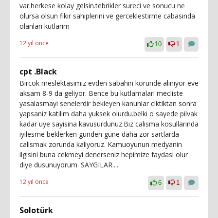
var.herkese kolay gelsin.tebrikler sureci ve sonucu ne
olursa olsun fikir sahiplerini ve gerceklestirme cabasinda
olanlari kutlarim
12 yıl önce
10
1
cpt .Black
Bircok meslektasimiz evden sabahin korunde aliniyor eve
aksam 8-9 da geliyor. Bence bu kutlamalari mecliste
yasalasmayi senelerdir bekleyen kanunlar ciktiktan sonra
yapsaniz katilim daha yuksek olurdu.belki o sayede pilvak
kadar uye sayisina kavusurdunuz.Biz calisma kosullarinda
iyilesme beklerken gunden gune daha zor sartlarda
calismak zorunda kaliyoruz. Kamuoyunun medyanin
ilgisini buna cekmeyi denerseniz hepimize faydasi olur
diye dusunuyorum. SAYGILAR....
12 yıl önce
6
1
Solotürk