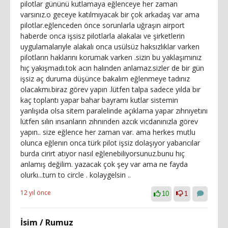
pilotlar gününü kutlamaya eğlenceye her zaman
varsınız.o geceye katılmıyacak bir çok arkadaş var ama
pilotlar.eğlenceden önce sorunlarla uğraşın airport
haberde onca işsisz pilotlarla alakalaı ve şirketlerin
uygulamalarıyle alakalı onca usülsüz haksızlıklar varken
pilotların haklarını korumak varken .sizin bu yaklaşımınız
hıç yakışmadı.tok acın halınden anlamaz.sizler de bir gün
işsiz aç duruma düşünce bakalım eğlenmeye tadınız
olacakmı.biraz görev yapın .lütfen talpa sadece yılda bır
kaç toplantı yapar bahar bayramı kutlar sistemin
yanlışıda olsa sitem paralelinde açıklama yapar zıhnıyetını
lütfen sılın ınsanların zıhnınden azcık vıcdanınızla görev
yapın.. size eğlence her zaman var. ama herkes mutlu
olunca eğlenın onca türk pilot işsiz dolaşıyor yabancılar
burda cirirt atıyor nasıl eğlenebiliyorsunuz.bunu hıç
anlamış değilim. yazacak çok şey var ama ne fayda
olurkı...turn to circle . kolaygelsin ..
12 yıl önce
10
1
İsim / Rumuz