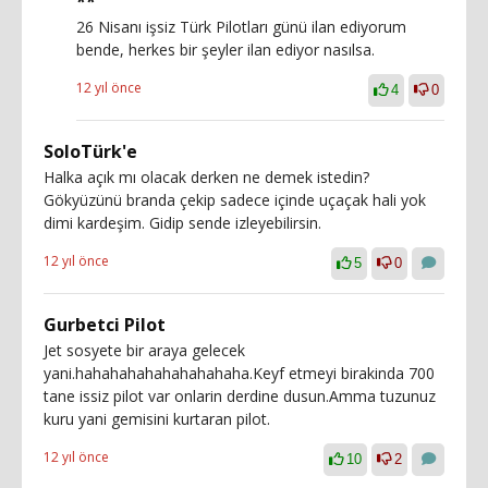
**
26 Nisanı işsiz Türk Pilotları günü ilan ediyorum
bende, herkes bir şeyler ilan ediyor nasılsa.
12 yıl önce
4
0
SoloTürk'e
Halka açık mı olacak derken ne demek istedin?
Gökyüzünü branda çekip sadece içinde uçaçak hali yok
dimi kardeşim. Gidip sende izleyebilirsin.
12 yıl önce
5
0
Gurbetci Pilot
Jet sosyete bir araya gelecek
yani.hahahahahahahahahaha.Keyf etmeyi birakinda 700
tane issiz pilot var onlarin derdine dusun.Amma tuzunuz
kuru yani gemisini kurtaran pilot.
12 yıl önce
10
2