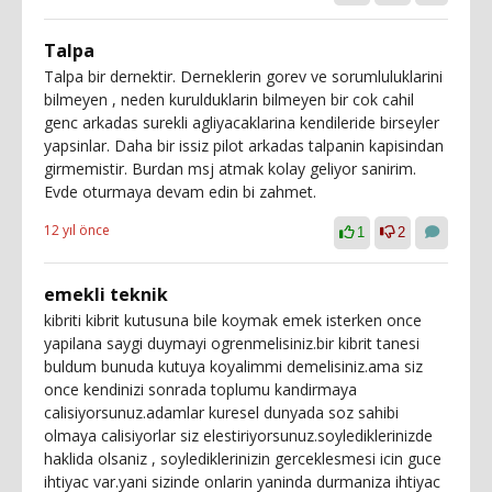
Talpa
Talpa bir dernektir. Derneklerin gorev ve sorumluluklarini
bilmeyen , neden kurulduklarin bilmeyen bir cok cahil
genc arkadas surekli agliyacaklarina kendileride birseyler
yapsinlar. Daha bir issiz pilot arkadas talpanin kapisindan
girmemistir. Burdan msj atmak kolay geliyor sanirim.
Evde oturmaya devam edin bi zahmet.
12 yıl önce
1
2
emekli teknik
kibriti kibrit kutusuna bile koymak emek isterken once
yapilana saygi duymayi ogrenmelisiniz.bir kibrit tanesi
buldum bunuda kutuya koyalimmi demelisiniz.ama siz
once kendinizi sonrada toplumu kandirmaya
calisiyorsunuz.adamlar kuresel dunyada soz sahibi
olmaya calisiyorlar siz elestiriyorsunuz.soylediklerinizde
haklida olsaniz , soylediklerinizin gerceklesmesi icin guce
ihtiyac var.yani sizinde onlarin yaninda durmaniza ihtiyac