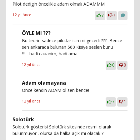
Pilot dedigin öncelikle adam olmalı ADAMMM
12 yıl önce
7
7
ÖYLE MI ???
Bu teorin sadece pilotlar icin mi gecerli ???...Bence
sen ankarada bulunan 560 Kisiye seslen bunu
!!!!....hadi caaanim, hadi ama.....
12 yıl önce
0
0
Adam olamayana
Önce kendin ADAM ol sen bence!
12 yıl önce
7
1
Solotürk
Solotürk gösterisi Solotürk sitesinde resmi olarak
bulunmuyor . olursa da halka açık mı olacak ?