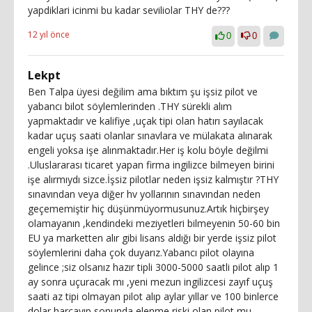
yapdiklari icinmi bu kadar seviliolar THY de???
12 yıl önce
0
0
Lekpt
Ben Talpa üyesi değilim ama bıktım şu işsiz pilot ve
yabancı bilot söylemlerinden .THY sürekli alım
yapmaktadır ve kalifiye ,uçak tipi olan hatırı sayılacak
kadar uçuş saati olanlar sınavlara ve mülakata alınarak
engeli yoksa işe alınmaktadır.Her iş kolu böyle değilmi
.Uluslararası ticaret yapan firma ingilizce bilmeyen birini
işe alırmıydı sizce.İşsiz pilotlar neden işsiz kalmıştır ?THY
sınavından veya diğer hv yollarının sınavından neden
geçememiştir hiç düşünmüyormusunuz.Artık hiçbirşey
olamayanın ,kendindeki meziyetleri bilmeyenin 50-60 bin
EU ya marketten alır gibi lisans aldığı bir yerde işsiz pilot
söylemlerini daha çok duyarız.Yabancı pilot olayına
gelince ;siz olsanız hazır tipli 3000-5000 saatli pilot alıp 1
ay sonra uçuracak mı ,yeni mezun ingilizcesi zayıf uçuş
saati az tipi olmayan pilot alıp aylar yıllar ve 100 binlerce
dolar harcayıp sonunda elenme riski olan pilot mu