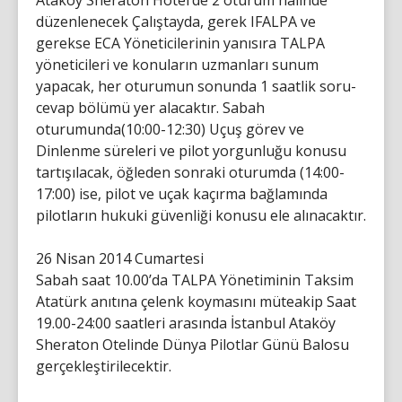
Ataköy Sheraton Hotel’de 2 oturum halinde
düzenlenecek Çalıştayda, gerek IFALPA ve
gerekse ECA Yöneticilerinin yanısıra TALPA
yöneticileri ve konuların uzmanları sunum
yapacak, her oturumun sonunda 1 saatlik soru-
cevap bölümü yer alacaktır. Sabah
oturumunda(10:00-12:30) Uçuş görev ve
Dinlenme süreleri ve pilot yorgunluğu konusu
tartışılacak, öğleden sonraki oturumda (14:00-
17:00) ise, pilot ve uçak kaçırma bağlamında
pilotların hukuki güvenliği konusu ele alınacaktır.
26 Nisan 2014 Cumartesi
Sabah saat 10.00’da TALPA Yönetiminin Taksim
Atatürk anıtına çelenk koymasını müteakip Saat
19.00-24:00 saatleri arasında İstanbul Ataköy
Sheraton Otelinde Dünya Pilotlar Günü Balosu
gerçekleştirilecektir.