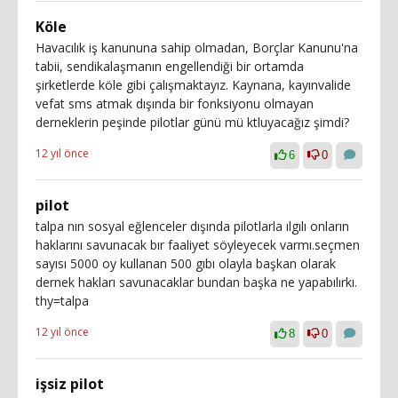
Köle
Havacılık iş kanununa sahip olmadan, Borçlar Kanunu'na
tabii, sendikalaşmanın engellendiği bir ortamda
şirketlerde köle gibi çalışmaktayız. Kaynana, kayınvalide
vefat sms atmak dışında bir fonksiyonu olmayan
derneklerin peşinde pilotlar günü mü ktluyacağız şimdi?
12 yıl önce
6
0
pilot
talpa nın sosyal eğlenceler dışında pilotlarla ılgılı onların
haklarını savunacak bır faaliyet söyleyecek varmı.seçmen
sayısı 5000 oy kullanan 500 gıbı olayla başkan olarak
dernek hakları savunacaklar bundan başka ne yapabılırkı.
thy=talpa
12 yıl önce
8
0
işsiz pilot