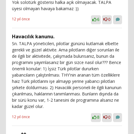
Yok solotürk gösterisi halka açık olmayacak. TALPA
üyesi olmayan havaya bakamaz :))
12 yıl önce
6
0
Havacılık kanunu.
Sn. TALPA yöneticileri, pilotlar gününü kutlamak elbette
gerekli ve güzel aktivite. Ama pilotların diğer sorunları ile
de ilgili bir aktivitede, çalışmada bulunsanız, bunun da
programını yayımlasanız bir gün sizce nasıl olur??? Bence
önemli konular: 1) İşsiz Türk pilotlar dururken
yabancıların çalıştırılması. THY'nin aranan tüm özelliklere
haiz Türk pilotlarını işe almayıp yerine yabancı pilotları
şirkete doldurması. 2) Havacılık personeli ile ilgili kanunun
çıkarılması, haklarının tanımlanması. Bunların dışında da
bir sürü konu var, 1-2 tanesini de programına alsanız ne
kadar güzel olur.
12 yıl önce
8
0