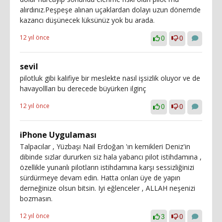
alırdınız.Peşpeşe alınan uçaklardan dolayı uzun dönemde
kazancı düşünecek lüksünüz yok bu arada.
12 yıl önce
0
0
sevil
pilotluk gibi kalifiye bir meslekte nasıl işsizlik oluyor ve de
havayollları bu derecede büyürken ilginç
12 yıl önce
0
0
iPhone Uygulaması
Talpacılar , Yüzbaşı Nail Erdoğan 'ın kemikleri Deniz'in
dibinde sızlar dururken siz hala yabancı pilot istihdamına ,
özellikle yunanlı pilotların istihdamına karşı sessizliğinizi
sürdürmeye devam edin. Hatta onları üye de yapın
derneğinize olsun bitsin. Iyi eğlenceler , ALLAH neşenizi
bozmasın.
12 yıl önce
3
0