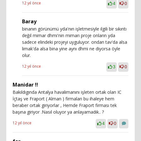
12 yıl önce
4
0
Baray
binanın görünümü yda'nın işletmesiyle ilgili bir sıkıntı
değil mimar dhmi'nin mimarı proje onların yda
sadece elindeki projeyi uyguluyor. ondan tav'da alsa
limak'da alsa bina yine aynı dhmi ne diyorsa öyle
olur.
12 yıl önce
3
0
Manidar !!
Bakıldıgında Antalya havalimanını işleten ortak olan IC
İçtaş ve Fraport ( Alman ) firmaları bu ihaleye hem
beraber ortak giriyorlar , Hemde Fraport firması tek
başına giriyor .Nasıl oluyor ya anlayamadık.. ?
12 yıl önce
4
0