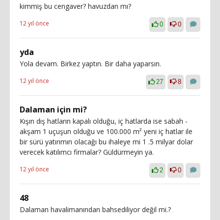
kimmiş bu cengaver? havuzdan mı?
12 yıl önce
0
0
yda
Yola devam. Birkez yaptın. Bir daha yaparsın.
12 yıl önce
27
8
Dalaman için mi?
Kışın dış hatların kapalı olduğu, iç hatlarda ise sabah -
akşam 1 uçuşun olduğu ve 100.000 m² yeni iç hatlar ile
bir sürü yatırımın olacağı bu ihaleye mi 1 .5 milyar dolar
verecek katılımcı firmalar? Güldürmeyin ya.
12 yıl önce
2
0
48
Dalaman havalimanından bahsediliyor değil mi.?