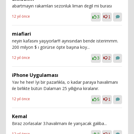
abartmayın rakamları sezonluk liman degil mi burası
12 yıl önce
3
1
miafiari
neyin kafasını yaşıyorlar!!! aynısından bende isterimmm.
200 milyon $ ı görürse öpte başına koy...
12 yıl önce
3
2
iPhone Uygulaması
Yav he hee! İyi bir pazarlıkla, o kadar paraya havalimanı
ile birlikte bütün Dalaman 25 yıllığına kiralanır.
12 yıl önce
5
1
Kemal
Biraz zorlasalar 3.havalimanı ile yarışacak galiba...
12 yıl önce