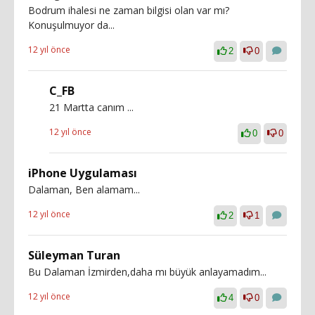
Bodrum ihalesi ne zaman bilgisi olan var mı?
Konuşulmuyor da...
12 yıl önce
2
0
C_FB
21 Martta canım ...
12 yıl önce
0
0
iPhone Uygulaması
Dalaman, Ben alamam...
12 yıl önce
2
1
Süleyman Turan
Bu Dalaman İzmirden,daha mı büyük anlayamadım...
12 yıl önce
4
0