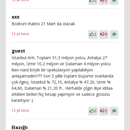
2
1
xxx
Bodrum ihalesi 21 Mart da olacak
12 yıl önce
1
0
guest
İstanbul AHL Toplam 51,3 milyon yolcu, Antalya 27
milyon, İzmir 10,2 milyon ve Dalaman 4 milyon yolcu
iken nasıl böyle bir spekülasyon yapılabiliyor
anlayamadım??? Son 5 yıllık toplam büyüme oranlarıda
çok ilginç; İstanbul % 72,10, Antalya % 47,20, İzmir %
64,60, Dalaman % 21,20 !!!... Herhalde çılgın diye iddaa
ettikleri birileri hiç hesap yapmıyor ve sadece gözünü
karartıyor :)
12 yıl önce
6
2
Elazığlı