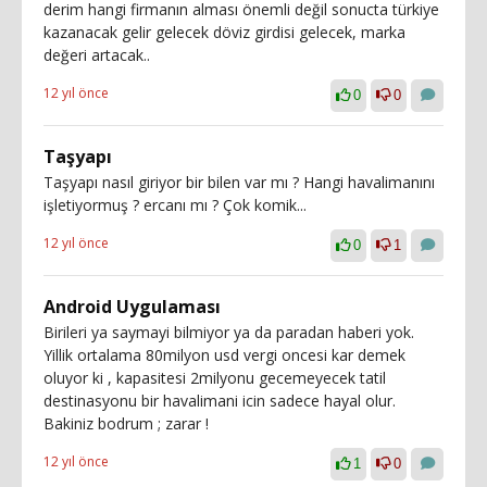
derim hangi firmanın alması önemli değil sonucta türkiye
kazanacak gelir gelecek döviz girdisi gelecek, marka
değeri artacak..
12 yıl önce
0
0
Taşyapı
Taşyapı nasıl giriyor bir bilen var mı ? Hangi havalimanını
işletiyormuş ? ercanı mı ? Çok komik...
12 yıl önce
0
1
Android Uygulaması
Birileri ya saymayi bilmiyor ya da paradan haberi yok.
Yillik ortalama 80milyon usd vergi oncesi kar demek
oluyor ki , kapasitesi 2milyonu gecemeyecek tatil
destinasyonu bir havalimani icin sadece hayal olur.
Bakiniz bodrum ; zarar !
12 yıl önce
1
0