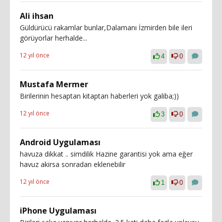
Ali ihsan
Güldürücü rakamlar bunlar,Dalamanı İzmirden bile ileri
görüyorlar herhalde...
12 yıl önce
4
0
Mustafa Mermer
Birilerinin hesaptan kitaptan haberleri yok galiba;))
12 yıl önce
3
0
Android Uygulaması
havuza dikkat .. simdilik Hazine garantisi yok ama eğer
havuz akirsa sonradan eklenebilir
12 yıl önce
1
0
iPhone Uygulaması