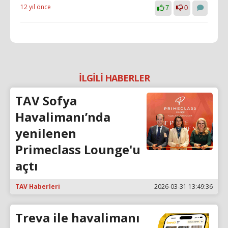
12 yıl önce
7
0
İLGİLİ HABERLER
TAV Sofya
Havalimanı’nda
yenilenen
Primeclass Lounge'u
açtı
TAV Haberleri
2026-03-31 13:49:36
Treva ile havalimanı