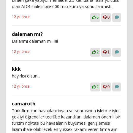
Birileri şaka yapıyor herhalde. 2.5 kati daha fazla yolcusu
olan ADB ihalesi bile 600 mio Euro ya sonuclanmisti.
12 yıl önce
6
0
dalaman mı?
Dalanmı dalaman mı...!!!!
12 yıl önce
2
1
kkk
hayırlısı olsun...
12 yıl önce
2
0
camaroth
Türk firmaları havaalanı inşatı ve sonrasında işletme işini
çok iyi öğrendiler tecrübe kazandılar.. dalaman önemli bir
turizm noktası bu havaalanın büyümesi genişlemesi
lazım ihale olabilecek en yuksek rakamı veren firma alır