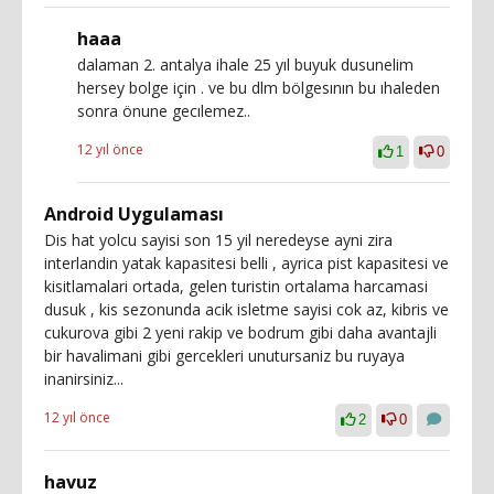
haaa
dalaman 2. antalya ihale 25 yıl buyuk dusunelim
hersey bolge için . ve bu dlm bölgesının bu ıhaleden
sonra önune gecılemez..
12 yıl önce
1
0
Android Uygulaması
Dis hat yolcu sayisi son 15 yil neredeyse ayni zira
interlandin yatak kapasitesi belli , ayrica pist kapasitesi ve
kisitlamalari ortada, gelen turistin ortalama harcamasi
dusuk , kis sezonunda acik isletme sayisi cok az, kibris ve
cukurova gibi 2 yeni rakip ve bodrum gibi daha avantajli
bir havalimani gibi gercekleri unutursaniz bu ruyaya
inanirsiniz...
12 yıl önce
2
0
havuz