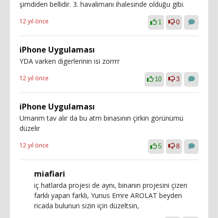
şimdiden bellidir. 3. havalimanı ihalesinde olduğu gibi.
12 yıl önce
1
0
iPhone Uygulaması
YDA varken digerlerinin isi zorrrr
12 yıl önce
10
3
iPhone Uygulaması
Umarım tav alır da bu atm binasının çirkin görünümü
düzelir
12 yıl önce
5
8
miafiari
iç hatlarda projesi de aynı, binanın projesini çizen
farklı yapan farklı, Yunus Emre AROLAT beyden
ricada bulunun sizin için düzeltsin,