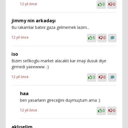
12 yıl önce
0
0
jimmy nin arkadaşı
Bu rakamlar batırır.gaza gelmemek lazım...
12 yıl önce
5
0
iso
Bizim sefikoglu market alacakti kar imaji dusuk diye
girmedi yaeewww. :)
12 yıl önce
3
0
haa
ben yasarların gireceğini duymuştum ama :)
12 yıl önce
0
0
aklıselim