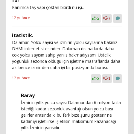
for
Kanımca taş yapı çoktan bitirdi nu işi...
12 yıl önce
2
7
itatistik.
Dalaman Yolcu sayısı ve izmirin yolcu sayılarına bakınız
DHMI internet sitesinden. Dalaman dıs hatlarda daha
cok yolcu sayısın sahip yanlıs bakmadıysam. Ustelik
yogunluk sezonda oldugu için işletme masraflarıda daha
az. bence izmir den daha iyi bir posizyonda burası.
12 yıl önce
2
1
Baray
İzmir'in yıllık yolcu sayısı Dalamandan 6 milyon fazla
istediği kadar sezonluk avantajı olsun yolcu başı
gelirler arasında ki bu fark bize şunu gösterir ne
kadar iyi işletilirse işletilsin maksimum kazanacağı
yıllık İzmir'in yarısıdır.