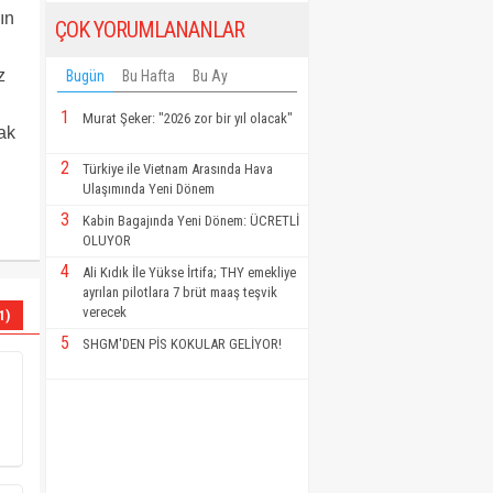
ın
ÇOK YORUMLANANLAR
z
Bugün
Bu Hafta
Bu Ay
1
Murat Şeker: "2026 zor bir yıl olacak"
rak
2
Türkiye ile Vietnam Arasında Hava
Ulaşımında Yeni Dönem
3
Kabin Bagajında Yeni Dönem: ÜCRETLİ
OLUYOR
4
Ali Kıdık İle Yükse İrtifa; THY emekliye
ayrılan pilotlara 7 brüt maaş teşvik
verecek
1)
5
SHGM'DEN PİS KOKULAR GELİYOR!