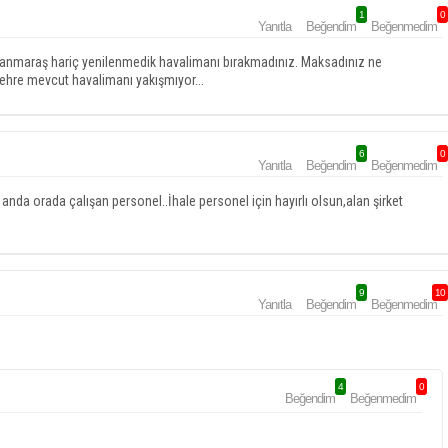
1
0
Yanıtla
Beğendim
Beğenmedim
amanmaraş hariç yenilenmedik havalimanı bırakmadınız. Maksadınız ne
hre mevcut havalimanı yakışmıyor...
6
0
Yanıtla
Beğendim
Beğenmedim
u anda orada çalışan personel..İhale personel için hayırlı olsun,alan şirket
9
10
Yanıtla
Beğendim
Beğenmedim
4
0
Beğendim
Beğenmedim