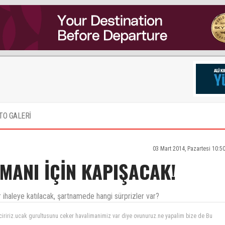
TO GALERİ
03 Mart 2014, Pazartesi 10:5
MANI İÇİN KAPIŞACAK!
r ihaleye katılacak, şartnamede hangi sürprizler var?
k ayni kopru ile birbirine baglanacak, kisin dis hatlar terminali yogun olmadigindan bu