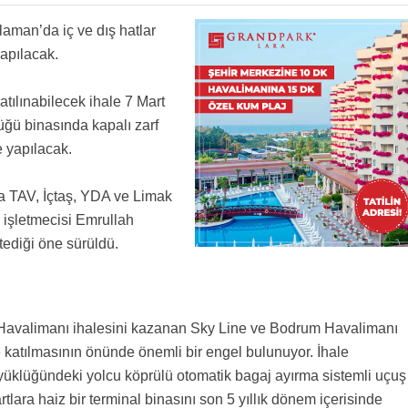
ek. Hepimize hayirli olmasi dileklerimle
SLİM ETSİN SONRA DALAMAN'A GİTSİN. BU ARADA ADRESE TESLİM İHALE BUNA DENİR
aman’da iç ve dış hatlar
rsa muhteşem olur
n hayirli olsun
apılacak.
anin sahibi...Sabiha Gokcende de Habom bitti,2.pistle 2.horoz olacak.
sına sahip Kahramanmaraş hariç yenilenmedik havalimanı bırakmadınız. Maksadınız ne
ği veren bu şehre mevcut havalimanı yakışmıyor...
ır,önemli olan şu anda orada çalışan personel..İhale personel için hayırlı olsun,alan şirket
katılınabilecek ihale 7 Mart
ü binasında kapalı zarf
geciririz.ucak gurultusunu ceker havalimanimiz var diye ovunuruz.ne yapalim bize de Bu
e yapılacak.
da TAV, İçtaş, YDA ve Limak
 işletmecisi Emrullah
stediği öne sürüldü.
l Havalimanı ihalesini kazanan Sky Line ve Bodrum Havalimanı
ye katılmasının önünde önemli bir engel bulunuyor. İhale
üklüğündeki yolcu köprülü otomatik bagaj ayırma sistemli uçuş
rtlara haiz bir terminal binasını son 5 yıllık dönem içerisinde