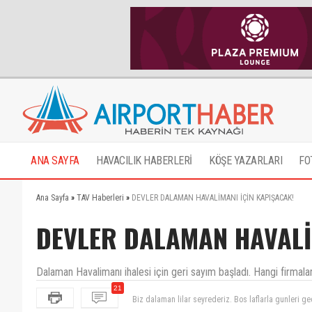
ANA SAYFA
HAVACILIK HABERLERİ
KÖŞE YAZARLARI
FO
Ana Sayfa
»
TAV Haberleri
»
DEVLER DALAMAN HAVALİMANI İÇİN KAPIŞACAK!
DEVLER DALAMAN HAVALİ
Dalaman Havalimanı ihalesi için geri sayım başladı. Hangi firmala
21
Ihale sonrasi ic hatlar yeni teeminal binasi yapilaca