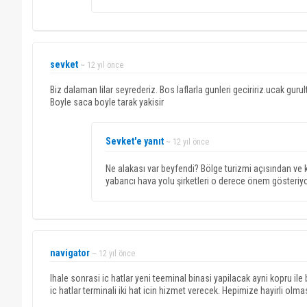
sevket
~ 12 yıl önce
Biz dalaman lilar seyrederiz. Bos laflarla gunleri geciririz.ucak gu
Boyle saca boyle tarak yakisir
Sevket'e yanıt
~ 12 yıl önce
Ne alakası var beyfendi? Bölge turizmi açısından ve k
yabancı hava yolu şirketleri o derece önem gösteriy
navigator
~ 12 yıl önce
Ihale sonrasi ic hatlar yeni teeminal binasi yapilacak ayni kopru il
ic hatlar terminali iki hat icin hizmet verecek. Hepimize hayirli olma