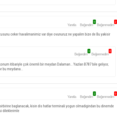
0
2
Yanıtla
Beğendim
Beğenmedim
rultusunu ceker havalimanimiz var diye ovunuruz.ne yapalim bize de Bu yakisir
3
0
Beğendim
Beğenmedim
onum itibariyle çok önemli bir meydan Dalaman... Yazları B787 bile geliyor,
or bu meydana...
2
0
Yanıtla
Beğendim
Beğenmedim
e birbirine baglanacak, kisin dis hatlar terminali yogun olmadigindan bu dinemde
si dileklerimle