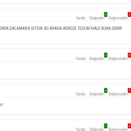
4
1
Yanıtla
Beğendim
Beğenmedim
SONRA DALAMAN'A GİTSİN. BU ARADA ADRESE TESLİM İHALE BUNA DENİR
2
0
Yanıtla
Beğendim
Beğenmedim
4
7
Yanıtla
Beğendim
Beğenmedim
ur
7
3
Yanıtla
Beğendim
Beğenmedim