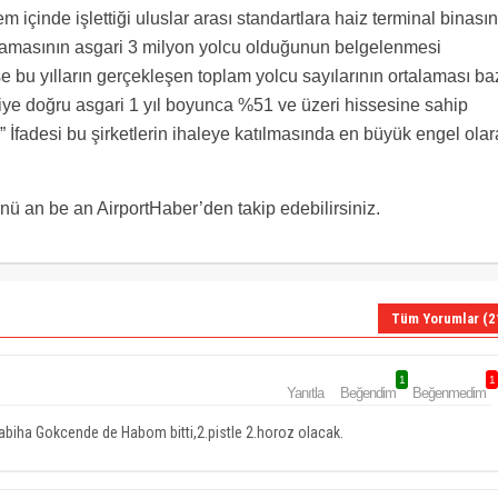
em içinde işlettiği uluslar arası standartlara haiz terminal binasın
lamasının asgari 3 milyon yolcu olduğunun belgelenmesi
r ise bu yılların gerçekleşen toplam yolcu sayılarının ortalaması ba
geriye doğru asgari 1 yıl boyunca %51 ve üzeri hissesine sahip
ir” İfadesi bu şirketlerin ihaleye katılmasında en büyük engel ola
 an be an AirportHaber’den takip edebilirsiniz.
Tüm Yorumlar (2
1
1
Yanıtla
Beğendim
Beğenmedim
abiha Gokcende de Habom bitti,2.pistle 2.horoz olacak.