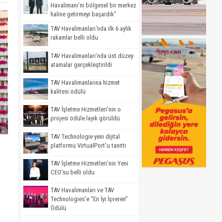
Havalimanı’nı bölgesel bir merkez
haline getirmeyi başardık"
TAV Havalimanları'nda ilk 6 aylık
rakamlar belli oldu
TAV Havalimanları’nda üst düzey
atamalar gerçekleştirildi
TAV Havalimanlarına hizmet
kalitesi ödülü
TAV İşletme Hizmetleri'nin o
projesi ödüle layık görüldü
TAV Technologie yeni dijital
platformu VirtualPort'u tanıttı
TAV İşletme Hizmetleri’nin Yeni
CEO'su belli oldu
TAV Havalimanları ve TAV
Technologies’e “En İyi İşveren”
Ödülü