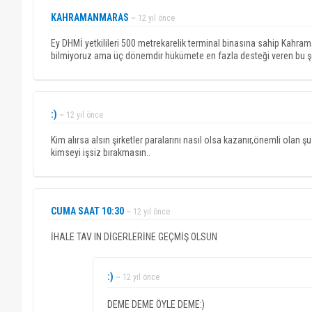
KAHRAMANMARAS
~ 12 yıl önce
Ey DHMİ yetkilileri 500 metrekarelik terminal binasına sahip Kahr
bilmiyoruz ama üç dönemdir hükümete en fazla desteği veren bu şe
:)
~ 12 yıl önce
Kim alırsa alsın şirketler paralarını nasıl olsa kazanır,önemli olan ş
kimseyi işsiz bırakmasın..
CUMA SAAT 10:30
~ 12 yıl önce
İHALE TAV IN DİGERLERİNE GEÇMİŞ OLSUN
:)
~ 12 yıl önce
DEME DEME ÖYLE DEME:)