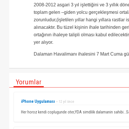
2008-2012 asgari 3 yıl işlettiğini ve 3 yıllık dön
toplam gelen –giden yolcu gerçekleşmesi orta
zorunludur,(işletilen yıllar hangi yıllara rastla
alınacaktır. Bu tüzel kişinin ihale tarihinden 
ortağının ihaleye talipli olması kabul edilecekt
yer alıyor.
Dalaman Havalimanı ihalesini 7 Mart Cuma günü
Yorumlar
iPhone Uygulaması
~ 12 yıl önce
Her horoz kendi coplugunde oter,YDA simdilik dalamanin sahibi...S