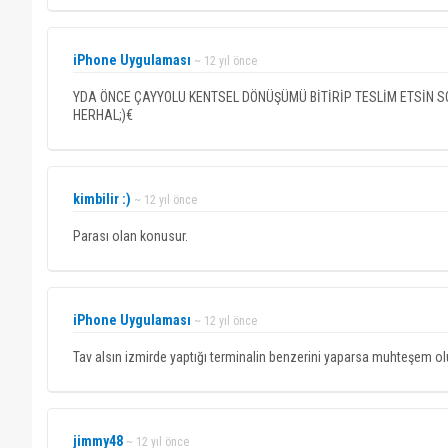
iPhone Uygulaması
~ 12 yıl önce
YDA ÖNCE ÇAYYOLU KENTSEL DÖNÜŞÜMÜ BİTİRİP TESLİM ETSİN 
HERHAL;)€
kimbilir :)
~ 12 yıl önce
Parası olan konusur.
iPhone Uygulaması
~ 12 yıl önce
Tav alsın izmirde yaptığı terminalin benzerini yaparsa muhteşem ol
jimmy48
~ 12 yıl önce