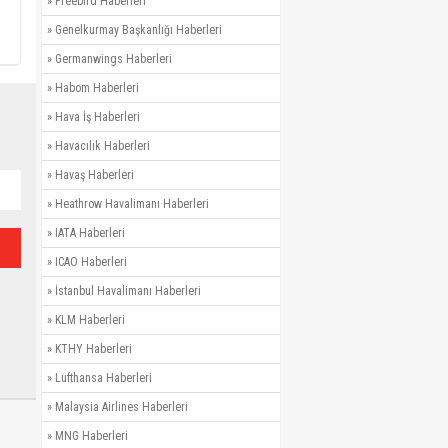
»
Freebird Haberleri
»
Genelkurmay Başkanlığı Haberleri
»
Germanwings Haberleri
»
Habom Haberleri
»
Hava İş Haberleri
»
Havacılık Haberleri
»
Havaş Haberleri
»
Heathrow Havalimanı Haberleri
»
IATA Haberleri
»
ICAO Haberleri
»
İstanbul Havalimanı Haberleri
»
KLM Haberleri
»
KTHY Haberleri
»
Lufthansa Haberleri
»
Malaysia Airlines Haberleri
»
MNG Haberleri