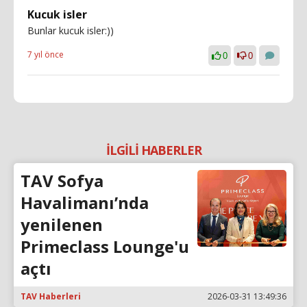
Kucuk isler
Bunlar kucuk isler:))
7 yıl önce
0
0
İLGİLİ HABERLER
TAV Sofya
Havalimanı’nda
yenilenen
Primeclass Lounge'u
açtı
TAV Haberleri
2026-03-31 13:49:36