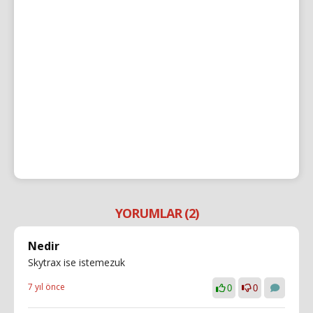
YORUMLAR (2)
Nedir
Skytrax ise istemezuk
7 yıl önce
0
0