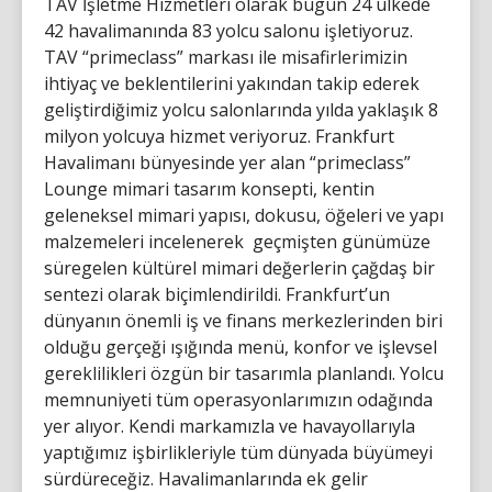
TAV İşletme Hizmetleri olarak bugün 24 ülkede
42 havalimanında 83 yolcu salonu işletiyoruz.
TAV “primeclass” markası ile misafirlerimizin
ihtiyaç ve beklentilerini yakından takip ederek
geliştirdiğimiz yolcu salonlarında yılda yaklaşık 8
milyon yolcuya hizmet veriyoruz. Frankfurt
Havalimanı bünyesinde yer alan “primeclass”
Lounge mimari tasarım konsepti, kentin
geleneksel mimari yapısı, dokusu, öğeleri ve yapı
malzemeleri incelenerek geçmişten günümüze
süregelen kültürel mimari değerlerin çağdaş bir
sentezi olarak biçimlendirildi. Frankfurt’un
dünyanın önemli iş ve finans merkezlerinden biri
olduğu gerçeği ışığında menü, konfor ve işlevsel
gereklilikleri özgün bir tasarımla planlandı. Yolcu
memnuniyeti tüm operasyonlarımızın odağında
yer alıyor. Kendi markamızla ve havayollarıyla
yaptığımız işbirlikleriyle tüm dünyada büyümeyi
sürdüreceğiz. Havalimanlarında ek gelir